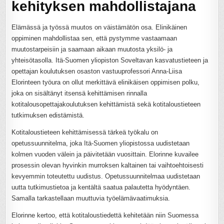
kehityksen mahdollistajana
Elämässä ja työssä muutos on väistämätön osa. Elinikäinen
oppiminen mahdollistaa sen, että pystymme vastaamaan
muutostarpeisiin ja saamaan aikaan muutosta yksilö- ja
yhteisötasolla. Itä-Suomen yliopiston Soveltavan kasvatustieteen ja
opettajan koulutuksen osaston vastuuprofessori Anna-Liisa
Elorinteen työura on ollut merkittävä elinikäisen oppimisen polku,
joka on sisältänyt itsensä kehittämisen rinnalla
kotitalousopettajakoulutuksen kehittämistä sekä kotitaloustieteen
tutkimuksen edistämistä.
Kotitaloustieteen kehittämisessä tärkeä työkalu on
opetussuunnitelma, joka Itä-Suomen yliopistossa uudistetaan
kolmen vuoden välein ja päivitetään vuosittain. Elorinne kuvailee
prosessin olevan hyvinkin murroksen kaltainen tai vaihtoehtoisesti
kevyemmin toteutettu uudistus. Opetussuunnitelmaa uudistetaan
uutta tutkimustietoa ja kentältä saatua palautetta hyödyntäen.
Samalla tarkastellaan muuttuvia työelämävaatimuksia.
Elorinne kertoo, että kotitaloustiedettä kehitetään niin Suomessa