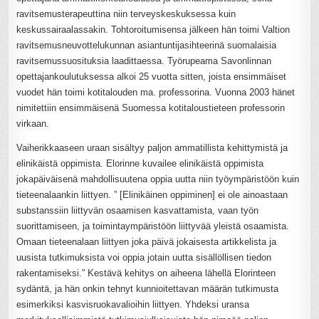
ravitsemusterapeuttina niin terveyskeskuksessa kuin
keskussairaalassakin. Tohtoroitumisensa jälkeen hän toimi Valtion
ravitsemusneuvottelukunnan asiantuntijasihteerinä suomalaisia
ravitsemussuosituksia laadittaessa. Työrupeama Savonlinnan
opettajankoulutuksessa alkoi 25 vuotta sitten, joista ensimmäiset
vuodet hän toimi kotitalouden ma. professorina. Vuonna 2003 hänet
nimitettiin ensimmäisenä Suomessa kotitaloustieteen professorin
virkaan.
Vaiherikkaaseen uraan sisältyy paljon ammatillista kehittymistä ja
elinikäistä oppimista. Elorinne kuvailee elinikäistä oppimista
jokapäiväisenä mahdollisuutena oppia uutta niin työympäristöön kuin
tieteenalaankin liittyen. ” [Elinikäinen oppiminen] ei ole ainoastaan
substanssiin liittyvän osaamisen kasvattamista, vaan työn
suorittamiseen, ja toimintaympäristöön liittyvää yleistä osaamista.
Omaan tieteenalaan liittyen joka päivä jokaisesta artikkelista ja
uusista tutkimuksista voi oppia jotain uutta sisällöllisen tiedon
rakentamiseksi.” Kestävä kehitys on aiheena lähellä Elorinteen
sydäntä, ja hän onkin tehnyt kunnioitettavan määrän tutkimusta
esimerkiksi kasvisruokavalioihin liittyen. Yhdeksi uransa