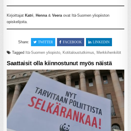
Kirjoittajat
Katri
,
Henna
&
Veera
ovat Itä-Suomen yliopiiston
opiskelijoita.
Share:
TWITTER
FACEBOOK
LINKEDIN
Tagged
Itä-Suomen yliopisto
,
Kotitaloustutkimus
,
Merkkihenkilöt
Saattaisit olla kiinnostunut myös näistä