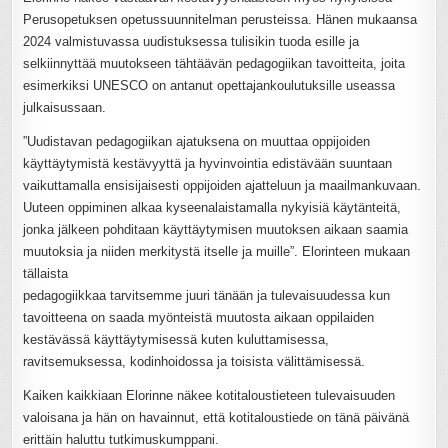
Perusopetuksen opetussuunnitelman perusteissa. Hänen mukaansa
2024 valmistuvassa uudistuksessa tulisikin tuoda esille ja
selkiinnyttää muutokseen tähtäävän pedagogiikan tavoitteita, joita
esimerkiksi UNESCO on antanut opettajankoulutuksille useassa
julkaisussaan.
”Uudistavan pedagogiikan ajatuksena on muuttaa oppijoiden
käyttäytymistä kestävyyttä ja hyvinvointia edistävään suuntaan
vaikuttamalla ensisijaisesti oppijoiden ajatteluun ja maailmankuvaan.
Uuteen oppiminen alkaa kyseenalaistamalla nykyisiä käytänteitä,
jonka jälkeen pohditaan käyttäytymisen muutoksen aikaan saamia
muutoksia ja niiden merkitystä itselle ja muille”. Elorinteen mukaan
tällaista
pedagogiikkaa tarvitsemme juuri tänään ja tulevaisuudessa kun
tavoitteena on saada myönteistä muutosta aikaan oppilaiden
kestävässä käyttäytymisessä kuten kuluttamisessa,
ravitsemuksessa, kodinhoidossa ja toisista välittämisessä.
Kaiken kaikkiaan Elorinne näkee kotitaloustieteen tulevaisuuden
valoisana ja hän on havainnut, että kotitaloustiede on tänä päivänä
erittäin haluttu tutkimuskumppani.