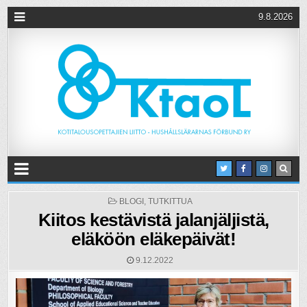
9.8.2026
POSTED
BLOGI
,
TUTKITTUA
IN
Kiitos kestävistä jalanjäljistä,
eläköön eläkepäivät!
9.12.2022