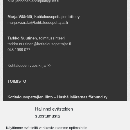
hille.janhonen-abruquah@uef.fi
Marja Väärälä
, Kotitalousopettajien liitto ry
marja.vaarala@kotitalousopettajat.fi
Tarkko Nuutinen
, toimitussihteeri
tarkko.nuutinen@kotitalousopettajat.fi
045 1966 077
Kotitalouden vuosikirja >>
TOIMISTO
Kotitalousopettajien liitto – Hushållslärarnas förbund ry
Snellmaninkatu 25 B 24
00170 Helsinki
Hallinnoi evästeiden
toimisto@kotitalousopettajat.fi
suostumusta
Käytämme evästeitä verkkosivustomme optimointiin.