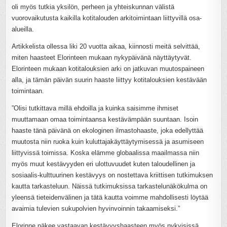
oli myös tutkia yksilön, perheen ja yhteiskunnan välistä
vuorovaikutusta kaikilla kotitalouden arkitoimintaan liittyvillä osa-
alueilla.
Artikkelista ollessa liki 20 vuotta aikaa, kiinnosti meitä selvittää,
miten haasteet Elorinteen mukaan nykypäivänä näyttäytyvät.
Elorinteen mukaan kotitalouksien arki on jatkuvan muutospaineen
alla, ja tämän päivän suurin haaste liittyy kotitalouksien kestävään
toimintaan.
”Olisi tutkittava millä ehdoilla ja kuinka saisimme ihmiset
muuttamaan omaa toimintaansa kestävämpään suuntaan. Isoin
haaste tänä päivänä on ekologinen ilmastohaaste, joka edellyttää
muutosta niin ruoka kuin kuluttajakäyttäytymisessä ja asumiseen
liittyvissä toimissa. Koska elämme globaalissa maailmassa niin
myös muut kestävyyden eri ulottuvuudet kuten taloudellinen ja
sosiaalis-kulttuurinen kestävyys on nostettava kriittisen tutkimuksen
kautta tarkasteluun. Näissä tutkimuksissa tarkastelunäkökulma on
yleensä tieteidenvälinen ja tätä kautta voimme mahdollisesti löytää
avaimia tulevien sukupolvien hyvinvoinnin takaamiseksi.”
Elorinne näkee vastaavan kestävyyshaasteen myös nykyisissä