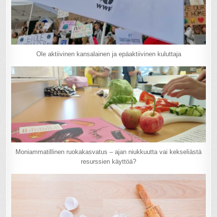
Ole aktiivinen kansalainen ja epäaktiivinen kuluttaja
Moniammatillinen ruokakasvatus – ajan niukkuutta vai kekseliästä
resurssien käyttöä?