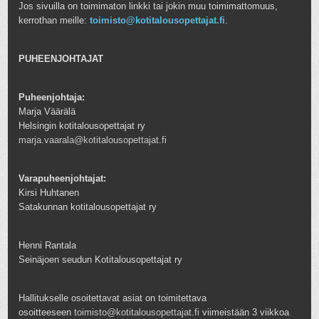
Jos sivuilla on toimimaton linkki tai jokin muu toimimattomuus,
kerrothan meille:
toimisto@kotitalousopettajat.fi
.
PUHEENJOHTAJAT
Puheenjohtaja:
Marja Väärälä
Helsingin kotitalousopettajat ry
marja.vaarala@kotitalousopettajat.fi
Varapuheenjohtajat:
Kirsi Huhtanen
Satakunnan kotitalousopettajat ry
Henni Rantala
Seinäjoen seudun Kotitalousopettajat ry
Hallitukselle osoitettavat asiat on toimitettava
osoitteeseen
toimisto@kotitalousopettajat.fi
viimeistään 3 viikkoa