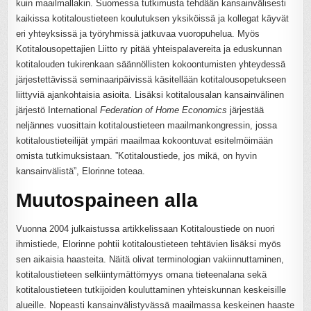
kuin maailmallakin. Suomessa tutkimusta tehdään kansainvälisesti
kaikissa kotitaloustieteen koulutuksen yksiköissä ja kollegat käyvät
eri yhteyksissä ja työryhmissä jatkuvaa vuoropuhelua. Myös
Kotitalousopettajien Liitto ry pitää yhteispalavereita ja eduskunnan
kotitalouden tukirenkaan säännöllisten kokoontumisten yhteydessä
järjestettävissä seminaaripäivissä käsitellään kotitalousopetukseen
liittyviä ajankohtaisia asioita. Lisäksi kotitalousalan kansainvälinen
järjestö International
Federation of Home Economics
järjestää
neljännes vuosittain kotitaloustieteen maailmankongressin, jossa
kotitaloustieteilijät ympäri maailmaa kokoontuvat esitelmöimään
omista tutkimuksistaan. ”Kotitaloustiede, jos mikä, on hyvin
kansainvälistä”, Elorinne toteaa.
Muutospaineen alla
Vuonna 2004 julkaistussa artikkelissaan Kotitaloustiede on nuori
ihmistiede, Elorinne pohtii kotitaloustieteen tehtävien lisäksi myös
sen aikaisia haasteita. Näitä olivat terminologian vakiinnuttaminen,
kotitaloustieteen selkiintymättömyys omana tieteenalana sekä
kotitaloustieteen tutkijoiden kouluttaminen yhteiskunnan keskeisille
alueille. Nopeasti kansainvälistyvässä maailmassa keskeinen haaste