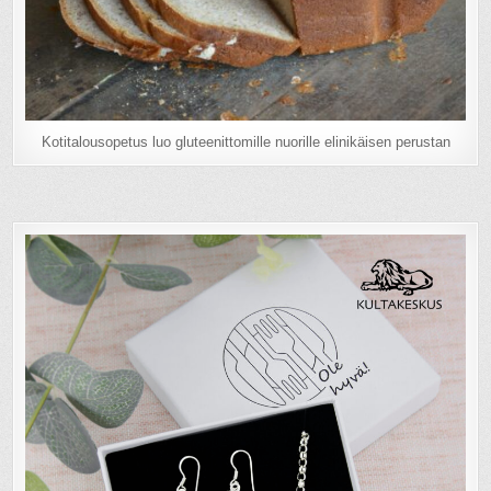
Kotitalousopetus luo gluteenittomille nuorille elinikäisen perustan