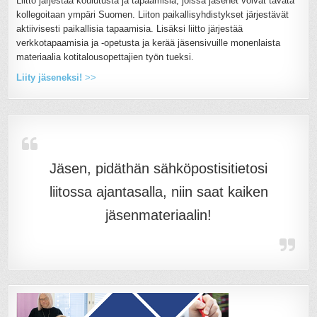
Liitto järjestää koulutusta ja tapaamisia, joissa jäsenet voivat tavata
kollegoitaan ympäri Suomen. Liiton paikallisyhdistykset järjestävät
aktiivisesti paikallisia tapaamisia. Lisäksi liitto järjestää
verkkotapaamisia ja -opetusta ja kerää jäsensivuille monenlaista
materiaalia kotitalousopettajien työn tueksi.
Liity jäseneksi!
>>
Jäsen, pidäthän sähköpostisitietosi
liitossa ajantasalla, niin saat kaiken
jäsenmateriaalin!