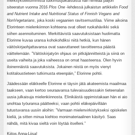
merkityksellisimmistä tutkimusjulkaisuista hän nimeää paljon
siteeratun vuonna 2016
Plos One
-lehdessä julkaistun artikkelin
Food
and Nutrient Intake and Nutritional Status of Finnish Vegans and
NonVegetarians
, joka koski vegaanien ravitsemustilaa. Viime aikoina
Elorinteen mielenkiinnon kohteena ovat olleet ruokahävikki sekä
siihen asennoituminen. Merkittävistä saavutuksistaan huolimatta
Elorinne kuvaa uransa kohokohdiksi niitä hetkiä, kun hänen
väitöskirjaohjattavansa ovat saavuttaneet tavoitteensa päästä
väittelemään. ”Väitöskirjatyön ohjaus on pitkäjännitteistä ja siinä on
useita vaiheita ja joka vaiheessa on omat haasteensa. Olen hyvin
iloinennäistä saavutuksista. Jokainen niistä on myös vienyt
kotitaloustieteen tutkimusta eteenpäin,” Elorinne pohtii.
Jäädessään eläkkeelle Elorinne ei täysin jätä akateemista maailmaa
taakseen, vaan kertoo seuraavansa tulevaisuudessakin tieteenalan
uusia julkaisuja mielenkiinnosta. Elinikäistä oppimistakaan hän ei aio
unohtaa työuransa päätteeksi, vaan pohtii eläkepäivillään
tutustuvansa uusiin aloihin: ”Varmaan mielenvirkistykseksi opiskelen
kieliä, ja sitten minua kiehtoo monimateriaalinen käsityö. Saas
nähdä, mitä kivaa sieltä voin löytää itselleni.”
Kiitos Anna-Liisa!