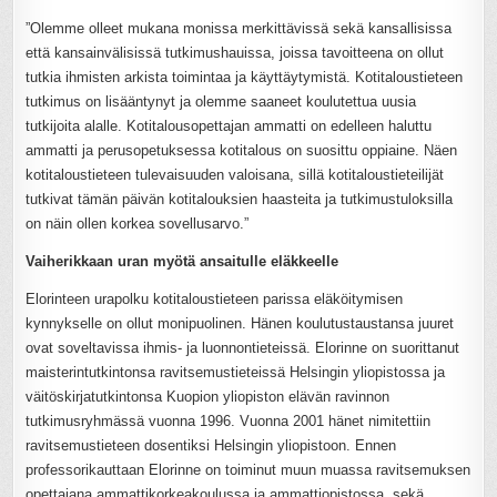
”Olemme olleet mukana monissa merkittävissä sekä kansallisissa
että kansainvälisissä tutkimushauissa, joissa tavoitteena on ollut
tutkia ihmisten arkista toimintaa ja käyttäytymistä. Kotitaloustieteen
tutkimus on lisääntynyt ja olemme saaneet koulutettua uusia
tutkijoita alalle. Kotitalousopettajan ammatti on edelleen haluttu
ammatti ja perusopetuksessa kotitalous on suosittu oppiaine. Näen
kotitaloustieteen tulevaisuuden valoisana, sillä kotitaloustieteilijät
tutkivat tämän päivän kotitalouksien haasteita ja tutkimustuloksilla
on näin ollen korkea sovellusarvo.”
Vaiherikkaan uran myötä ansaitulle eläkkeelle
Elorinteen urapolku kotitaloustieteen parissa eläköitymisen
kynnykselle on ollut monipuolinen. Hänen koulutustaustansa juuret
ovat soveltavissa ihmis- ja luonnontieteissä. Elorinne on suorittanut
maisterintutkintonsa ravitsemustieteissä Helsingin yliopistossa ja
väitöskirjatutkintonsa Kuopion yliopiston elävän ravinnon
tutkimusryhmässä vuonna 1996. Vuonna 2001 hänet nimitettiin
ravitsemustieteen dosentiksi Helsingin yliopistoon. Ennen
professorikauttaan Elorinne on toiminut muun muassa ravitsemuksen
opettajana ammattikorkeakoulussa ja ammattiopistossa, sekä