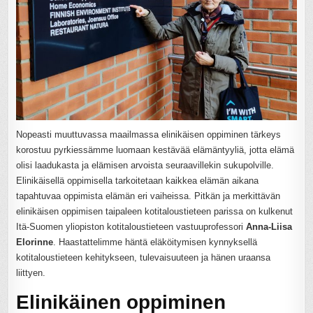
Nopeasti muuttuvassa maailmassa elinikäisen oppiminen tärkeys
korostuu pyrkiessämme luomaan kestävää elämäntyyliä, jotta elämä
olisi laadukasta ja elämisen arvoista seuraavillekin sukupolville.
Elinikäisellä oppimisella tarkoitetaan kaikkea elämän aikana
tapahtuvaa oppimista elämän eri vaiheissa. Pitkän ja merkittävän
elinikäisen oppimisen taipaleen kotitaloustieteen parissa on kulkenut
Itä-Suomen yliopiston kotitaloustieteen vastuuprofessori
Anna-Liisa
Elorinne
. Haastattelimme häntä eläköitymisen kynnyksellä
kotitaloustieteen kehitykseen, tulevaisuuteen ja hänen uraansa
liittyen.
Elinikäinen oppiminen