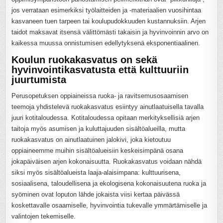
jos verrataan esimerkiksi työlaitteiden ja -materiaalien vuosihintaa
kasvaneen tuen tarpeen tai koulupudokkuuden kustannuksiin. Arjen
taidot maksavat itsensä välittömästi takaisin ja hyvinvoinnin arvo on
kaikessa muussa onnistumisen edellytyksenä eksponentiaalinen.
Koulun ruokakasvatus on sekä
hyvinvointikasvatusta että kulttuuriin
juurtumista
Perusopetuksen oppiaineissa ruoka- ja ravitsemusosaamisen
teemoja yhdistelevä ruokakasvatus esiintyy ainutlaatuisella tavalla
juuri kotitaloudessa. Kotitaloudessa opitaan merkityksellisiä arjen
taitoja myös asumisen ja kuluttajuuden sisältöalueilla, mutta
ruokakasvatus on ainutlaatuinen jalokivi, joka kietoutuu
oppiaineemme muihin sisältöalueisiin keskeisimpänä osana
jokapäiväisen arjen kokonaisuutta. Ruokakasvatus voidaan nähdä
siksi myös sisältöalueista laaja-alaisimpana: kulttuurisena,
sosiaalisena, taloudellisena ja ekologisena kokonaisuutena ruoka ja
syöminen ovat loputon lähde jokaista viisi kertaa päivässä
koskettavalle osaamiselle, hyvinvointia tukevalle ymmärtämiselle ja
valintojen tekemiselle.