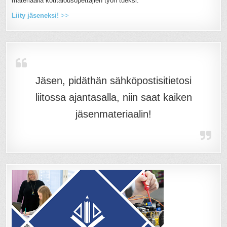
materiaalia kotitalousopettajien työn tueksi.
Liity jäseneksi!
>>
Jäsen, pidäthän sähköpostisitietosi
liitossa ajantasalla, niin saat kaiken
jäsenmateriaalin!