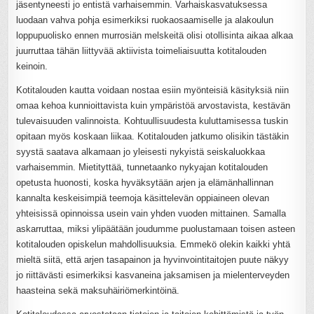
jäsentyneesti jo entistä varhaisemmin. Varhaiskasvatuksessa
luodaan vahva pohja esimerkiksi ruokaosaamiselle ja alakoulun
loppupuolisko ennen murrosiän melskeitä olisi otollisinta aikaa alkaa
juurruttaa tähän liittyvää aktiivista toimeliaisuutta kotitalouden
keinoin.
Kotitalouden kautta voidaan nostaa esiin myönteisiä käsityksiä niin
omaa kehoa kunnioittavista kuin ympäristöä arvostavista, kestävän
tulevaisuuden valinnoista. Kohtuullisuudesta kuluttamisessa tuskin
opitaan myös koskaan liikaa. Kotitalouden jatkumo olisikin tästäkin
syystä saatava alkamaan jo yleisesti nykyistä seiskaluokkaa
varhaisemmin. Mietityttää, tunnetaanko nykyajan kotitalouden
opetusta huonosti, koska hyväksytään arjen ja elämänhallinnan
kannalta keskeisimpiä teemoja käsittelevän oppiaineen olevan
yhteisissä opinnoissa usein vain yhden vuoden mittainen. Samalla
askarruttaa, miksi ylipäätään joudumme puolustamaan toisen asteen
kotitalouden opiskelun mahdollisuuksia. Emmekö olekin kaikki yhtä
mieltä siitä, että arjen tasapainon ja hyvinvointitaitojen puute näkyy
jo riittävästi esimerkiksi kasvaneina jaksamisen ja mielenterveyden
haasteina sekä maksuhäiriömerkintöinä.