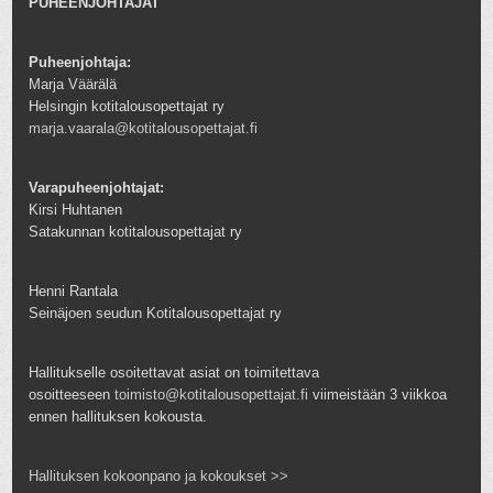
PUHEENJOHTAJAT
Puheenjohtaja:
Marja Väärälä
Helsingin kotitalousopettajat ry
marja.vaarala@kotitalousopettajat.fi
Varapuheenjohtajat:
Kirsi Huhtanen
Satakunnan kotitalousopettajat ry
Henni Rantala
Seinäjoen seudun Kotitalousopettajat ry
Hallitukselle osoitettavat asiat on toimitettava
osoitteeseen
toimisto@kotitalousopettajat.fi
viimeistään 3 viikkoa
ennen hallituksen kokousta.
Hallituksen kokoonpano ja kokoukset >>