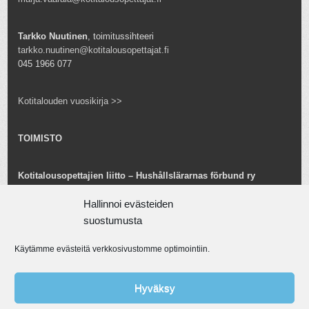
Tarkko Nuutinen
, toimitussihteeri
tarkko.nuutinen@kotitalousopettajat.fi
045 1966 077
Kotitalouden vuosikirja >>
TOIMISTO
Kotitalousopettajien liitto – Hushållslärarnas förbund ry
Snellmaninkatu 25 B 24
00170 Helsinki
Hallinnoi evästeiden
toimisto@kotitalousopettajat.fi
suostumusta
Käytämme evästeitä verkkosivustomme optimointiin.
Tarkko Nuutinen
toiminnanjohtaja
tarkko.nuutinen@kotitalousopettajat.fi
Hyväksy
045 1966 077