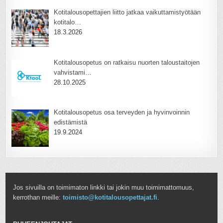
Kotitalousopettajien liitto jatkaa vaikuttamistyötään
kotitalo…
18.3.2026
Kotitalousopetus on ratkaisu nuorten taloustaitojen
vahvistami…
28.10.2025
Kotitalousopetus osa terveyden ja hyvinvoinnin
edistämistä
19.9.2024
Jos sivuilla on toimimaton linkki tai jokin muu toimimattomuus,
kerrothan meille:
toimisto@kotitalousopettajat.fi
.