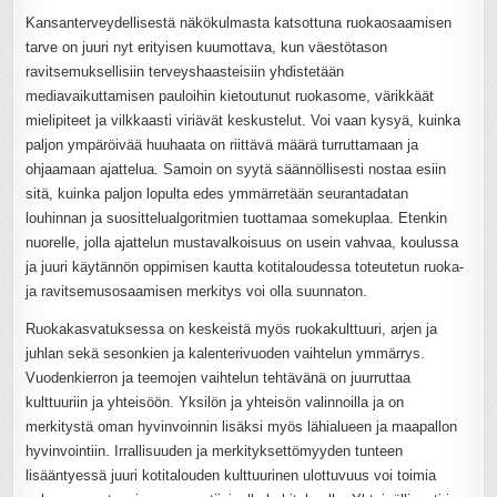
Kansanterveydellisestä näkökulmasta katsottuna ruokaosaamisen
tarve on juuri nyt erityisen kuumottava, kun väestötason
ravitsemuksellisiin terveyshaasteisiin yhdistetään
mediavaikuttamisen pauloihin kietoutunut ruokasome, värikkäät
mielipiteet ja vilkkaasti viriävät keskustelut. Voi vaan kysyä, kuinka
paljon ympäröivää huuhaata on riittävä määrä turruttamaan ja
ohjaamaan ajattelua. Samoin on syytä säännöllisesti nostaa esiin
sitä, kuinka paljon lopulta edes ymmärretään seurantadatan
louhinnan ja suosittelualgoritmien tuottamaa somekuplaa. Etenkin
nuorelle, jolla ajattelun mustavalkoisuus on usein vahvaa, koulussa
ja juuri käytännön oppimisen kautta kotitaloudessa toteutetun ruoka-
ja ravitsemusosaamisen merkitys voi olla suunnaton.
Ruokakasvatuksessa on keskeistä myös ruokakulttuuri, arjen ja
juhlan sekä sesonkien ja kalenterivuoden vaihtelun ymmärrys.
Vuodenkierron ja teemojen vaihtelun tehtävänä on juurruttaa
kulttuuriin ja yhteisöön. Yksilön ja yhteisön valinnoilla ja on
merkitystä oman hyvinvoinnin lisäksi myös lähialueen ja maapallon
hyvinvointiin. Irrallisuuden ja merkityksettömyyden tunteen
lisääntyessä juuri kotitalouden kulttuurinen ulottuvuus voi toimia