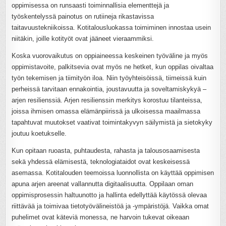
oppimisessa on runsaasti toiminnallisia elementtejä ja
työskentelyssä painotus on rutiineja rikastavissa
taitavuustekniikoissa. Kotitalousluokassa toimiminen innostaa usein
niitäkin, joille kotityöt ovat jääneet vieraammiksi.
Koska vuorovaikutus on oppiaineessa keskeinen työväline ja myös
oppimistavoite, palkitsevia ovat myös ne hetket, kun oppilas oivaltaa
työn tekemisen ja tiimityön iloa. Niin työyhteisöissä, tiimeissä kuin
perheissä tarvitaan ennakointia, joustavuutta ja soveltamiskykyä –
arjen resilienssiä. Arjen resilienssin merkitys korostuu tilanteissa,
joissa ihmisen omassa elämänpiirissä ja ulkoisessa maailmassa
tapahtuvat muutokset vaativat toimintakyvyn säilymistä ja sietokyky
joutuu koetukselle.
Kun opitaan ruoasta, puhtaudesta, rahasta ja talousosaamisesta
sekä yhdessä elämisestä, teknologiataidot ovat keskeisessä
asemassa. Kotitalouden teemoissa luonnollista on käyttää oppimisen
apuna arjen areenat vallannutta digitaalisuutta. Oppilaan oman
oppimisprosessin haltuunotto ja hallinta edellyttää käytössä olevaa
riittävää ja toimivaa tietotyövälineistöä ja -ympäristöjä. Vaikka omat
puhelimet ovat käteviä monessa, ne harvoin tukevat oikeaan