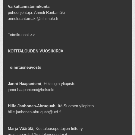
Vaikuttamistoimikunta
puheenjohtaja: Anneli Rantamäki
anneli.rantamaki@riihimaki.fi
Toimikunnat >>
KOTITALOUDEN VUOSIKIRJA
Toimitusneuvosto
Janni Haapaniemi
, Helsingin yliopisto
janni.haapaniemi@helsinki.fi
Hille Janhonen-Abruquah
, Itä-Suomen yliopisto
hille.janhonen-abruquah@uef.fi
Marja Väärälä
, Kotitalousopettajien liitto ry
marja.vaarala@kotitalousopettajat.fi