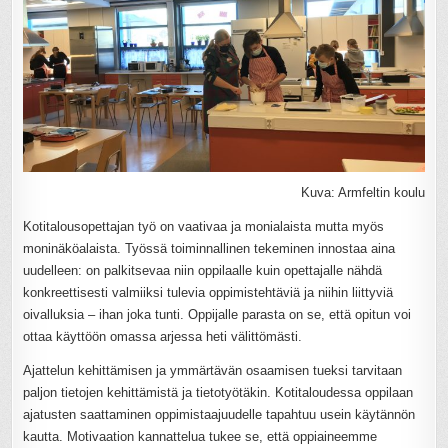
Kuva: Armfeltin koulu
Kotitalousopettajan työ on vaativaa ja monialaista mutta myös
moninäköalaista. Työssä toiminnallinen tekeminen innostaa aina
uudelleen: on palkitsevaa niin oppilaalle kuin opettajalle nähdä
konkreettisesti valmiiksi tulevia oppimistehtäviä ja niihin liittyviä
oivalluksia – ihan joka tunti. Oppijalle parasta on se, että opitun voi
ottaa käyttöön omassa arjessa heti välittömästi.
Ajattelun kehittämisen ja ymmärtävän osaamisen tueksi tarvitaan
paljon tietojen kehittämistä ja tietotyötäkin. Kotitaloudessa oppilaan
ajatusten saattaminen oppimistaajuudelle tapahtuu usein käytännön
kautta. Motivaation kannattelua tukee se, että oppiaineemme