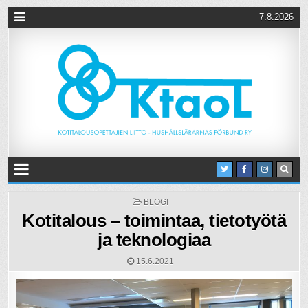
7.8.2026
POSTED
BLOGI
IN
Kotitalous – toimintaa, tietotyötä
ja teknologiaa
15.6.2021