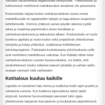
vahvana vastavoimana negatiiviselle kehitykselle. Yhteisöllisesti ja
kulttuurisesti merkitsevä ruokakasvatus ansaitsee siis panostusta.
Kouluruokailu tarjoaa koulun ruokakasvatuksen osana monet
mahdollisuudet eri oppiaineiden taitojen ja laaja-alaisen osaamisen
kehittämiselle. Voimme yhdessä saman pöydän ääressä syödä
arkea ja maailmaa paremmaksi annos kerrallaan jo
varhaiskasvatuksesta ja alakoulusta alkaen. Kouluruokailu on myös
luonteva oppilaita ja muita koulun sekä ympäröivän yhteiskunnan
toimijoita ja koteja yhdistävä, osallistavan kehittämisen
toimintaympäristö. Parituhatta koululounasta ykkösluokasta ysille
ovat merkittävä mahdollisuus vaikuttaa. Kun lisätään tähän tuhat
varhaiskasvatuksen vuosien lounasruokailua, voi todeta, että
omakohtaisesti tutuksi tulleesta taatusti tykätään ja varhain opittu
osataan varmasti vielä vanhanakin.
Kotitalous kuuluu kaikille
Lapsella on luontainen halu toimia ja osallistua kodin arjen puuhiin jo
varhaisina vuosina. Kun kodeissa lapsuudessa opitut taidot
eriytyvät, kestävän hyvinvointiarjen perusteet tulisi oppia
yhteiskunnan tarjoaman kasvatuksen ja koulutuksen järjestelmissä