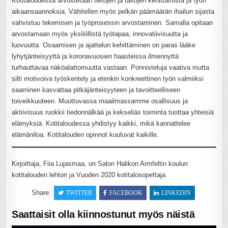
Kotitaloudessa arvostetaan tietojen ja taitojen kehittämistä ja työn
aikaansaannoksia. Vähitellen myös pelkän päämäärän ihailun sijasta
vahvistuu tekemisen ja työprosessin arvostaminen. Samalla opitaan
arvostamaan myös yksilöllistä työtapaa, innovatiivisuutta ja
luovuutta. Osaamisen ja ajattelun kehittäminen on paras lääke
lyhytjänteisyyttä ja koronavuosien haasteissa ilmennyttä
turhauttavaa näköalattomuutta vastaan. Ponnisteluja vaativa mutta
silti motivoiva työskentely ja etenkin konkreettinen työn valmiiksi
saaminen kasvattaa pitkäjänteisyyteen ja tavoitteelliseen
toiveikkuuteen. Muuttuvassa maailmassamme osallisuus ja
aktiivisuus ruokkii tiedonnälkää ja kekseliäs toiminta tuottaa yhteisiä
elämyksiä. Kotitaloudessa yhdistyy kaikki, mikä kannattelee
elämäniloa. Kotitalouden opinnot kuuluvat kaikille.
Kirjoittaja, Fiia Lujasmaa, on Salon Halikon Armfeltin koulun
kotitalouden lehtori ja Vuoden 2020 kotitalosopettaja.
Share:
TWITTER
FACEBOOK
LINKEDIN
Saattaisit olla kiinnostunut myös näistä