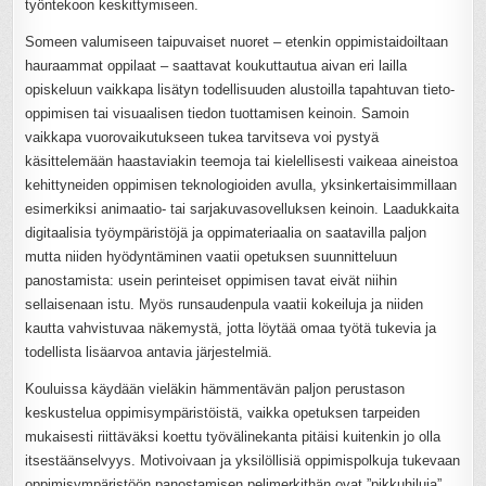
työntekoon keskittymiseen.
Someen valumiseen taipuvaiset nuoret – etenkin oppimistaidoiltaan
hauraammat oppilaat – saattavat koukuttautua aivan eri lailla
opiskeluun vaikkapa lisätyn todellisuuden alustoilla tapahtuvan tieto-
oppimisen tai visuaalisen tiedon tuottamisen keinoin. Samoin
vaikkapa vuorovaikutukseen tukea tarvitseva voi pystyä
käsittelemään haastaviakin teemoja tai kielellisesti vaikeaa aineistoa
kehittyneiden oppimisen teknologioiden avulla, yksinkertaisimmillaan
esimerkiksi animaatio- tai sarjakuvasovelluksen keinoin. Laadukkaita
digitaalisia työympäristöjä ja oppimateriaalia on saatavilla paljon
mutta niiden hyödyntäminen vaatii opetuksen suunnitteluun
panostamista: usein perinteiset oppimisen tavat eivät niihin
sellaisenaan istu. Myös runsaudenpula vaatii kokeiluja ja niiden
kautta vahvistuvaa näkemystä, jotta löytää omaa työtä tukevia ja
todellista lisäarvoa antavia järjestelmiä.
Kouluissa käydään vieläkin hämmentävän paljon perustason
keskustelua oppimisympäristöistä, vaikka opetuksen tarpeiden
mukaisesti riittäväksi koettu työvälinekanta pitäisi kuitenkin jo olla
itsestäänselvyys. Motivoivaan ja yksilöllisiä oppimispolkuja tukevaan
oppimisympäristöön panostamisen pelimerkithän ovat ”pikkuhiluja”,