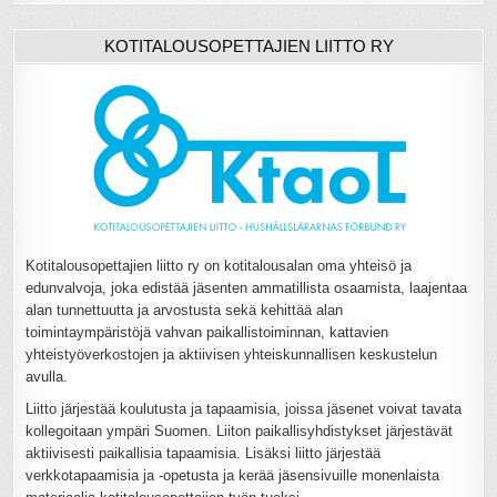
KOTITALOUSOPETTAJIEN LIITTO RY
Kotitalousopettajien liitto ry on kotitalousalan oma yhteisö ja
edunvalvoja, joka edistää jäsenten ammatillista osaamista, laajentaa
alan tunnettuutta ja arvostusta sekä kehittää alan
toimintaympäristöjä vahvan paikallistoiminnan, kattavien
yhteistyöverkostojen ja aktiivisen yhteiskunnallisen keskustelun
avulla.
Liitto järjestää koulutusta ja tapaamisia, joissa jäsenet voivat tavata
kollegoitaan ympäri Suomen. Liiton paikallisyhdistykset järjestävät
aktiivisesti paikallisia tapaamisia. Lisäksi liitto järjestää
verkkotapaamisia ja -opetusta ja kerää jäsensivuille monenlaista