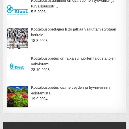
Kotitalousosaaminen on osa suomen työvoima- ja
turvallisuusstr…
5.5.2026
Kotitalousopettajien liitto jatkaa vaikuttamistyötään
kotitalo…
18.3.2026
Kotitalousopetus on ratkaisu nuorten taloustaitojen
vahvistami…
28.10.2025
Kotitalousopetus osa terveyden ja hyvinvoinnin
edistämistä
19.9.2024