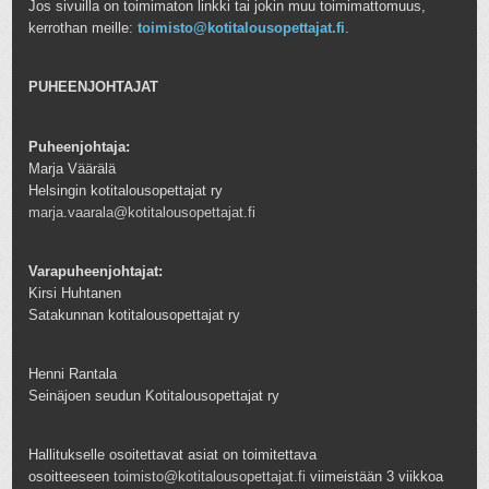
Jos sivuilla on toimimaton linkki tai jokin muu toimimattomuus,
kerrothan meille:
toimisto@kotitalousopettajat.fi
.
PUHEENJOHTAJAT
Puheenjohtaja:
Marja Väärälä
Helsingin kotitalousopettajat ry
marja.vaarala@kotitalousopettajat.fi
Varapuheenjohtajat:
Kirsi Huhtanen
Satakunnan kotitalousopettajat ry
Henni Rantala
Seinäjoen seudun Kotitalousopettajat ry
Hallitukselle osoitettavat asiat on toimitettava
osoitteeseen
toimisto@kotitalousopettajat.fi
viimeistään 3 viikkoa