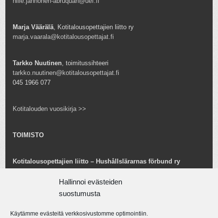
hille.janhonen-abruquah@uef.fi
Marja Väärälä
, Kotitalousopettajien liitto ry
marja.vaarala@kotitalousopettajat.fi
Tarkko Nuutinen
, toimitussihteeri
tarkko.nuutinen@kotitalousopettajat.fi
045 1966 077
Kotitalouden vuosikirja >>
TOIMISTO
Kotitalousopettajien liitto – Hushållslärarnas förbund ry
Snellmaninkatu 25 B 24
00170 Helsinki
Hallinnoi evästeiden
toimisto@kotitalousopettajat.fi
suostumusta
Käytämme evästeitä verkkosivustomme optimointiin.
Tarkko Nuutinen