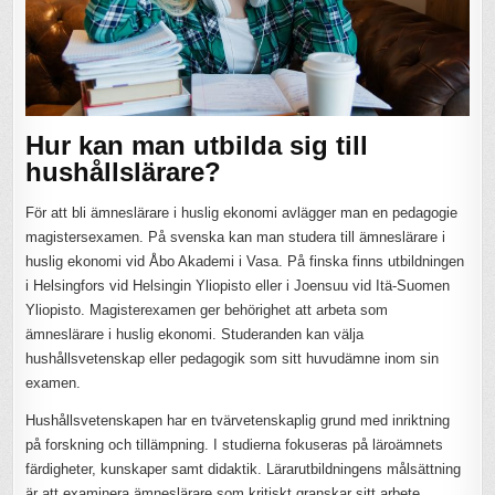
Hur kan man utbilda sig till
hushållslärare?
För att bli ämneslärare i huslig ekonomi avlägger man en pedagogie
magistersexamen. På svenska kan man studera till ämneslärare i
huslig ekonomi vid Åbo Akademi i Vasa. På finska finns utbildningen
i Helsingfors vid Helsingin Yliopisto eller i Joensuu vid Itä-Suomen
Yliopisto. Magisterexamen ger behörighet att arbeta som
ämneslärare i huslig ekonomi. Studeranden kan välja
hushållsvetenskap eller pedagogik som sitt huvudämne inom sin
examen.
Hushållsvetenskapen har en tvärvetenskaplig grund med inriktning
på forskning och tillämpning. I studierna fokuseras på läroämnets
färdigheter, kunskaper samt didaktik. Lärarutbildningens målsättning
är att examinera ämneslärare som kritiskt granskar sitt arbete.