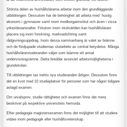
Största delen av hushållslärarna arbetar inom den grundläggande
utbildningen. Dessutom har de behörighet att arbeta med huslig
ekonomi i gymnasier samt inom medborgarinstitut och även i vissa
yrkesläroanstalter. Förutom inom skolvärlden kan hushållslärare
placera sig inom forskning, marknadsföring samt
rådgivningsuppdrag. Inom dessa sammanhang är valet av biämne
och de fördjupade studiernas slutarbete av central betydelse. Många
hushållslärarstuderanden väljer som biämne ett annat
undervisningsämne. Detta breddar avsevärt arbetsmöjligheterna i
grundskolan.
Till utbildningen tas trettio nya studeranden årligen. Dessutom finns
det en kvot med 10 studieplatser för personer som har någon tidigare
avlagd examen.
Om urvalsprov, studie rättigheter och examen finns det mera
beskrivet på respektive universitets hemsida.
Efter pedagogie magistersexamen finns det möjlighet till att studera
vidare inom pedagogik eller hushållsvetenskap.