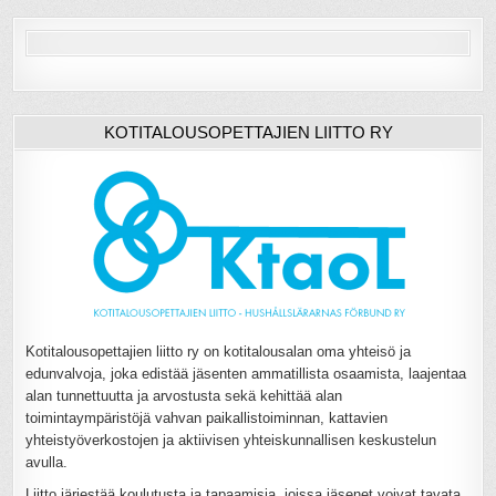
KOTITALOUSOPETTAJIEN LIITTO RY
Kotitalousopettajien liitto ry on kotitalousalan oma yhteisö ja
edunvalvoja, joka edistää jäsenten ammatillista osaamista, laajentaa
alan tunnettuutta ja arvostusta sekä kehittää alan
toimintaympäristöjä vahvan paikallistoiminnan, kattavien
yhteistyöverkostojen ja aktiivisen yhteiskunnallisen keskustelun
avulla.
Liitto järjestää koulutusta ja tapaamisia, joissa jäsenet voivat tavata