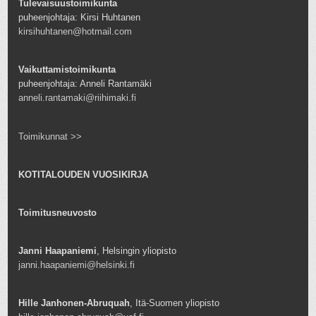
Tulevaisuustoimikunta
puheenjohtaja: Kirsi Huhtanen
kirsihuhtanen@hotmail.com
Vaikuttamistoimikunta
puheenjohtaja: Anneli Rantamäki
anneli.rantamaki@riihimaki.fi
Toimikunnat >>
KOTITALOUDEN VUOSIKIRJA
Toimitusneuvosto
Janni Haapaniemi
, Helsingin yliopisto
janni.haapaniemi@helsinki.fi
Hille Janhonen-Abruquah
, Itä-Suomen yliopisto