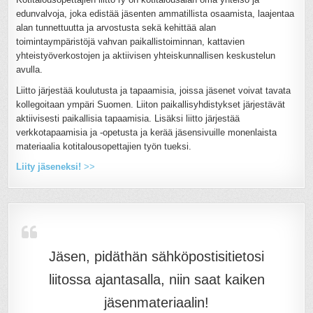
edunvalvoja, joka edistää jäsenten ammatillista osaamista, laajentaa
alan tunnettuutta ja arvostusta sekä kehittää alan
toimintaympäristöjä vahvan paikallistoiminnan, kattavien
yhteistyöverkostojen ja aktiivisen yhteiskunnallisen keskustelun
avulla.
Liitto järjestää koulutusta ja tapaamisia, joissa jäsenet voivat tavata
kollegoitaan ympäri Suomen. Liiton paikallisyhdistykset järjestävät
aktiivisesti paikallisia tapaamisia. Lisäksi liitto järjestää
verkkotapaamisia ja -opetusta ja kerää jäsensivuille monenlaista
materiaalia kotitalousopettajien työn tueksi.
Liity jäseneksi!
>>
Jäsen, pidäthän sähköpostisitietosi
liitossa ajantasalla, niin saat kaiken
jäsenmateriaalin!