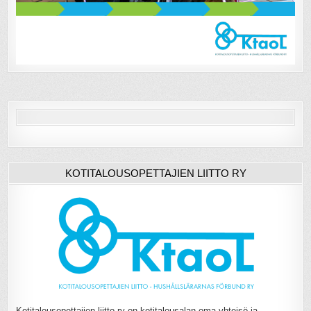
KOTITALOUSOPETTAJIEN LIITTO RY
Kotitalousopettajien liitto ry on kotitalousalan oma yhteisö ja