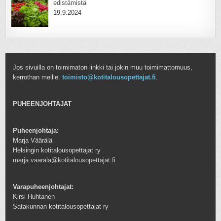
edistämistä
19.9.2024
Jos sivuilla on toimimaton linkki tai jokin muu toimimattomuus,
kerrothan meille:
toimisto@kotitalousopettajat.fi
.
PUHEENJOHTAJAT
Puheenjohtaja:
Marja Väärälä
Helsingin kotitalousopettajat ry
marja.vaarala@kotitalousopettajat.fi
Varapuheenjohtajat:
Kirsi Huhtanen
Satakunnan kotitalousopettajat ry