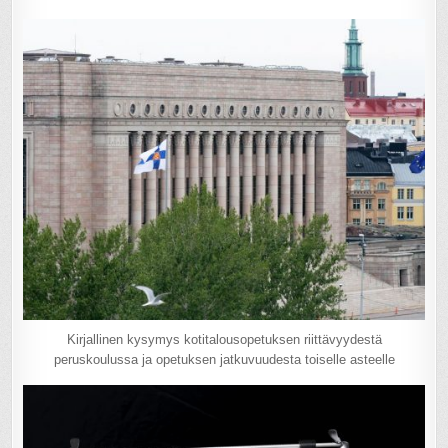
Kirjallinen kysymys kotitalousopetuksen riittävyydestä
peruskoulussa ja opetuksen jatkuvuudesta toiselle asteelle