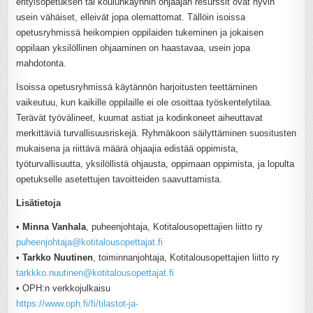
erityisopetuksen tai koulunkäynnin ohjaajan resurssit ovat hyvin
usein vähäiset, elleivät jopa olemattomat. Tällöin isoissa
opetusryhmissä heikompien oppilaiden tukeminen ja jokaisen
oppilaan yksilöllinen ohjaaminen on haastavaa, usein jopa
mahdotonta.
Isoissa opetusryhmissä käytännön harjoitusten teettäminen
vaikeutuu, kun kaikille oppilaille ei ole osoittaa työskentelytilaa.
Terävät työvälineet, kuumat astiat ja kodinkoneet aiheuttavat
merkittäviä turvallisuusriskejä. Ryhmäkoon säilyttäminen suositusten
mukaisena ja riittävä määrä ohjaajia edistää oppimista,
työturvallisuutta, yksilöllistä ohjausta, oppimaan oppimista, ja lopulta
opetukselle asetettujen tavoitteiden saavuttamista.
Lisätietoja
•
Minna Vanhala
, puheenjohtaja, Kotitalousopettajien liitto ry
puheenjohtaja@kotitalousopettajat.fi
•
Tarkko Nuutinen
, toiminnanjohtaja, Kotitalousopettajien liitto ry
tarkkko.nuutinen@kotitalousopettajat.fi
• OPH:n verkkojulkaisu
https://www.oph.fi/fi/tilastot-ja-