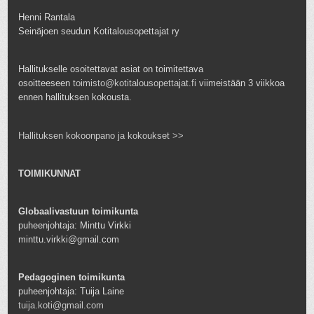
Henni Rantala
Seinäjoen seudun Kotitalousopettajat ry
Hallitukselle osoitettavat asiat on toimitettava
osoitteeseen
toimisto@kotitalousopettajat.fi
viimeistään 3 viikkoa
ennen hallituksen kokousta.
Hallituksen kokoonpano ja kokoukset >>
TOIMIKUNNAT
Globaalivastuun toimikunta
puheenjohtaja: Minttu Virkki
minttu.virkki@gmail.com
Pedagoginen toimikunta
puheenjohtaja: Tuija Laine
tuija.koti@gmail.com