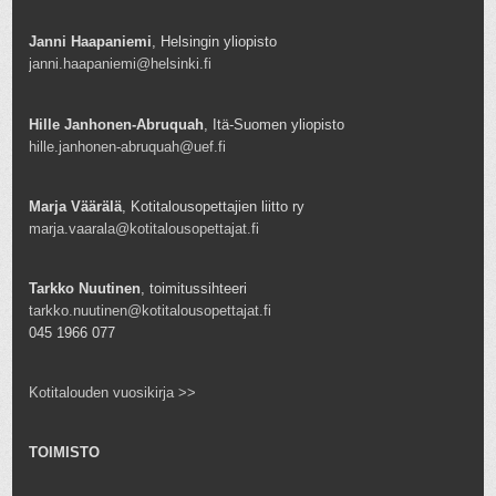
Janni Haapaniemi
, Helsingin yliopisto
janni.haapaniemi@helsinki.fi
Hille Janhonen-Abruquah
, Itä-Suomen yliopisto
hille.janhonen-abruquah@uef.fi
Marja Väärälä
, Kotitalousopettajien liitto ry
marja.vaarala@kotitalousopettajat.fi
Tarkko Nuutinen
, toimitussihteeri
tarkko.nuutinen@kotitalousopettajat.fi
045 1966 077
Kotitalouden vuosikirja >>
TOIMISTO