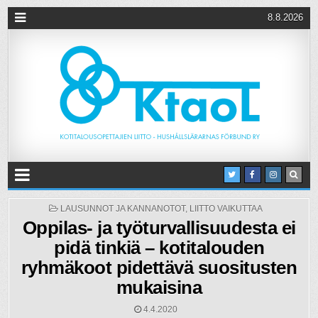
8.8.2026
POSTED
LAUSUNNOT JA KANNANOTOT
,
LIITTO VAIKUTTAA
IN
Oppilas- ja työturvallisuudesta ei
pidä tinkiä – kotitalouden
ryhmäkoot pidettävä suositusten
mukaisina
4.4.2020