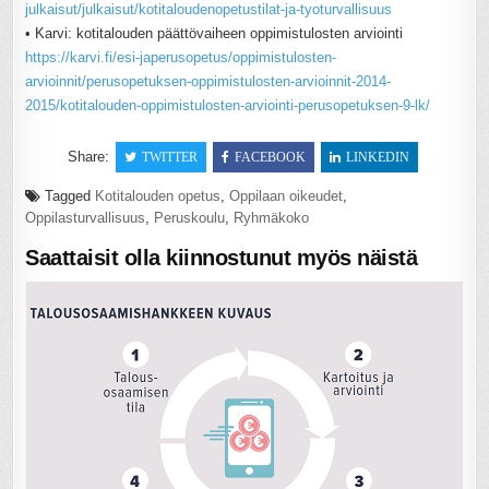
julkaisut/julkaisut/kotitaloudenopetustilat-ja-tyoturvallisuus
• Karvi: kotitalouden päättövaiheen oppimistulosten arviointi
https://karvi.fi/esi-japerusopetus/oppimistulosten-
arvioinnit/perusopetuksen-oppimistulosten-arvioinnit-2014-
2015/kotitalouden-oppimistulosten-arviointi-perusopetuksen-9-lk/
Share:
TWITTER
FACEBOOK
LINKEDIN
Tagged
Kotitalouden opetus
,
Oppilaan oikeudet
,
Oppilasturvallisuus
,
Peruskoulu
,
Ryhmäkoko
Saattaisit olla kiinnostunut myös näistä