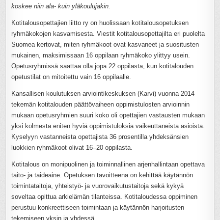
koskee niin ala- kuin yläkoulujakin.
Kotitalousopettajien liitto ry on huolissaan kotitalousopetuksen
ryhmäkokojen kasvamisesta. Viestit kotitalousopettajilta eri puolelta
Suomea kertovat, miten ryhmäkoot ovat kasvaneet ja suositusten
mukainen, maksimissaan 16 oppilaan ryhmäkoko ylittyy usein.
Opetusryhmissä saattaa olla jopa 22 oppilasta, kun kotitalouden
opetustilat on mitoitettu vain 16 oppilaalle.
Kansallisen koulutuksen arviointikeskuksen (Karvi) vuonna 2014
tekemän kotitalouden päättövaiheen oppimistulosten arvioinnin
mukaan opetusryhmien suuri koko oli opettajien vastausten mukaan
yksi kolmesta eniten hyviä oppimistuloksia vaikeuttaneista asioista.
Kyselyyn vastanneista opettajista 36 prosentilla yhdeksänsien
luokkien ryhmäkoot olivat 16–20 oppilasta.
Kotitalous on monipuolinen ja toiminnallinen arjenhallintaan opettava
taito- ja taideaine. Opetuksen tavoitteena on kehittää käytännön
toimintataitoja, yhteistyö- ja vuorovaikutustaitoja sekä kykyä
soveltaa opittua arkielämän tilanteissa. Kotitaloudessa oppiminen
perustuu konkreettiseen toimintaan ja käytännön harjoitusten
tekemiseen yksin ja yhdessä.