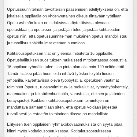
Opetussuunnitelman tavoitteisiin pääsemisen edellytyksenä on, että
jokaisella oppilaalla on yhdenvertainen oikeus riittävään työtilaan.
Opetusryhmän koko on sidoksissa käytettävissä olevaan
opetustilaan ja opetuksen järjestäjän tulee järjestää kotitalouden
opetus niin, että opetussuunnitelman mukainen opetus mahdollistuu
ja turvallisuusnäkökulmat otetaan huomioon.
Kotitalousopetuksen tilat on yleensä mitoitettu 16 oppilaalle.
Opetushallituksen suosituksen mukaisesti mitoitettaessa opetustila
16 oppilaan ryhmälle tulee tilan pinta-alan olla noin 120 neliömetriä.
Tämän lisäksi pitää huomioida riittävä työskentelytila liesien
ympärillä, käytettävissä oleva työpöytätila, opetuksen vaatimat
toiminnot (opetus, ruoanvalmistus- ja ruokailutilat, ryhmätyöskentely,
materiaalien- ja tekstiilienhuoltotila, varastotila, eteinen ja jätteiden
keräyspiste). Kaikkien kotitalousopetuksen toimintojen on
mahduttava samaan tilaan siten, että opetus voidaan järjestää
turvallisesti ja esteetön toimiminen tilassa on mahdollista.
Erityisen tuen oppilaiden ryhmäkokovaatimuksista on syytä pitää
kiinni myös kotitalousopetuksessa. Kotitalousopetuksessa