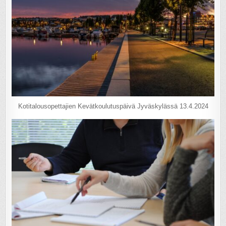
Kotitalousopettajien Kevätkoulutuspäivä Jyväskylässä 13.4.2024