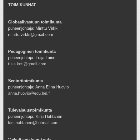
TOIMIKUNNAT
Globaalivastuun toimikunta
puheenjohtaja: Minttu Virkki
minttu.virkki@gmail.com
Pedagoginen toimikunta
puheenjohtaja: Tuija Laine
tuija.koti@gmail.com
Senioritoimikunta
puheenjohtaja: Anna Elina Huovio
anna.huovio@edu.hel.fi
Tulevaisuustoimikunta
puheenjohtaja: Kirsi Huhtanen
kirsihuhtanen@hotmail.com
Vaikuttamistoimikunta