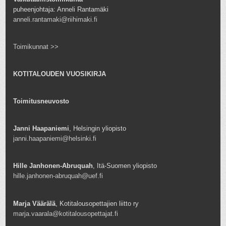
puheenjohtaja: Anneli Rantamäki
anneli.rantamaki@riihimaki.fi
Toimikunnat >>
KOTITALOUDEN VUOSIKIRJA
Toimitusneuvosto
Janni Haapaniemi
, Helsingin yliopisto
janni.haapaniemi@helsinki.fi
Hille Janhonen-Abruquah
, Itä-Suomen yliopisto
hille.janhonen-abruquah@uef.fi
Marja Väärälä
, Kotitalousopettajien liitto ry
marja.vaarala@kotitalousopettajat.fi