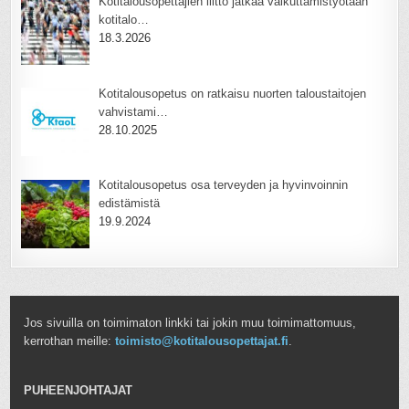
Kotitalousopettajien liitto jatkaa vaikuttamistyötään
kotitalo…
18.3.2026
Kotitalousopetus on ratkaisu nuorten taloustaitojen
vahvistami…
28.10.2025
Kotitalousopetus osa terveyden ja hyvinvoinnin
edistämistä
19.9.2024
Jos sivuilla on toimimaton linkki tai jokin muu toimimattomuus,
kerrothan meille:
toimisto@kotitalousopettajat.fi
.
PUHEENJOHTAJAT