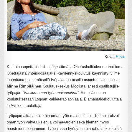
Kuva:
Silvia
Kotitalousopettajien liiton järjestämä ja Opetushallituksen rahoittama
Opettajasta yhteisöosaajaksi -täydennyskoulutus käynnistyi viime
lauantaina ensimmäisellä työpajamuotoisella asiantuntijaluennolla.
Minna Rimpiläinen
Koulutuskeskus Moolista järjesti osallistujille
työpajan
”Vaellus oman työn maisemissa”
. Rimpiläinen on
koulutukseltaan Logoart -taideterapiaohjaaja, Elämäntaidekouluttaja
ja Avekki -kouluttaja.
Työpajan aikana kuljettiin oman työn maisemissa – teemoja olivat
oman työn vahvuuksien ja voimavarojen sekä hieman myös
haasteiden pohtiminen. Työpajassa hyödynnettiin ratkaisukeskeisiä