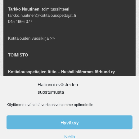
Tarkko Nuutinen
, toimitussihteeri
tarkko.nuutinen@kotitalousopettajat.fi
045 1966 077
Kotitalouden vuosikirja >>
TOIMISTO
Kotitalousopettajien liitto – Hushållslärarnas förbund ry
Snellmaninkatu 25 B 24
00170 Helsinki
Hallinnoi evästeiden
toimisto@kotitalousopettajat.fi
suostumusta
Käytämme evästeitä verkkosivustomme optimointiin.
Tarkko Nuutinen
toiminnanjohtaja
tarkko.nuutinen@kotitalousopettajat.fi
Hyväksy
045 1966 077
Kiellä