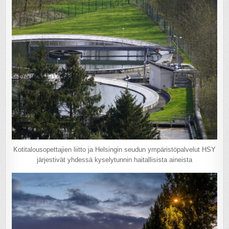
Kotitalousopettajien liitto ja Helsingin seudun ympäristöpalvelut HSY
järjestivät yhdessä kyselytunnin haitallisista aineista