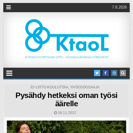
7.8.2026
POSTED
LIITTO KOULUTTAA
,
YHTEISÖOSAAJA
IN
Pysähdy hetkeksi oman työsi
äärelle
16.11.2022