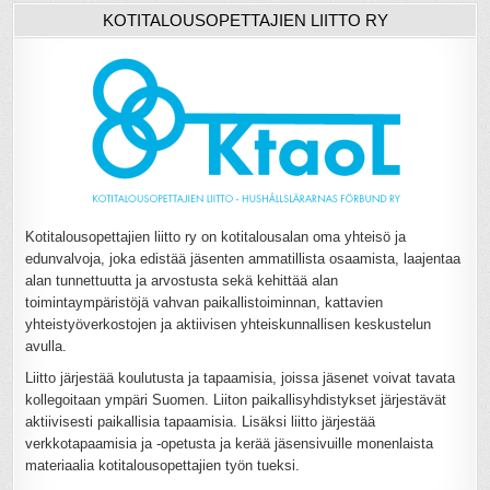
KOTITALOUSOPETTAJIEN LIITTO RY
Kotitalousopettajien liitto ry on kotitalousalan oma yhteisö ja
edunvalvoja, joka edistää jäsenten ammatillista osaamista, laajentaa
alan tunnettuutta ja arvostusta sekä kehittää alan
toimintaympäristöjä vahvan paikallistoiminnan, kattavien
yhteistyöverkostojen ja aktiivisen yhteiskunnallisen keskustelun
avulla.
Liitto järjestää koulutusta ja tapaamisia, joissa jäsenet voivat tavata
kollegoitaan ympäri Suomen. Liiton paikallisyhdistykset järjestävät
aktiivisesti paikallisia tapaamisia. Lisäksi liitto järjestää
verkkotapaamisia ja -opetusta ja kerää jäsensivuille monenlaista
materiaalia kotitalousopettajien työn tueksi.