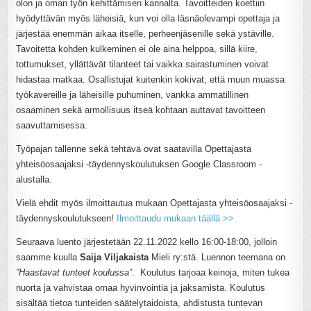
olon ja oman työn kehittämisen kannalta. Tavoitteiden koettiin
hyödyttävän myös läheisiä, kun voi olla läsnäolevampi opettaja ja
järjestää enemmän aikaa itselle, perheenjäsenille sekä ystäville.
Tavoitetta kohden kulkeminen ei ole aina helppoa, sillä kiire,
tottumukset, yllättävät tilanteet tai vaikka sairastuminen voivat
hidastaa matkaa. Osallistujat kuitenkin kokivat, että muun muassa
työkavereille ja läheisille puhuminen, vankka ammatillinen
osaaminen sekä armollisuus itseä kohtaan auttavat tavoitteen
saavuttamisessa.
Työpajan tallenne sekä tehtävä ovat saatavilla Opettajasta
yhteisöosaajaksi -täydennyskoulutuksen Google Classroom -
alustalla.
Vielä ehdit myös ilmoittautua mukaan Opettajasta yhteisöosaajaksi -
täydennyskoulutukseen!
Ilmoittaudu mukaan täällä >>
Seuraava luento järjestetään 22.11.2022 kello 16:00-18:00, jolloin
saamme kuulla
Saija Viljakaista
Mieli ry:stä. Luennon teemana on
”Haastavat tunteet koulussa”
. Koulutus tarjoaa keinoja, miten tukea
nuorta ja vahvistaa omaa hyvinvointia ja jaksamista. Koulutus
sisältää tietoa tunteiden säätelytaidoista, ahdistusta tuntevan