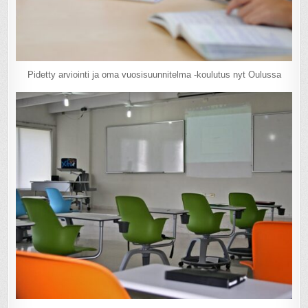
Pidetty arviointi ja oma vuosisuunnitelma -koulutus nyt Oulussa