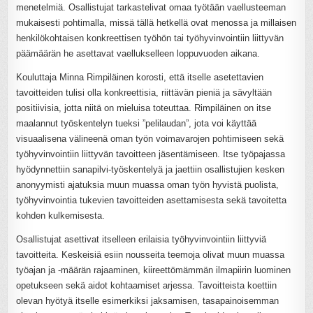
menetelmiä. Osallistujat tarkastelivat omaa työtään vaellusteeman
mukaisesti pohtimalla, missä tällä hetkellä ovat menossa ja millaisen
henkilökohtaisen konkreettisen työhön tai työhyvinvointiin liittyvän
päämäärän he asettavat vaellukselleen loppuvuoden aikana.
Kouluttaja Minna Rimpiläinen korosti, että itselle asetettavien
tavoitteiden tulisi olla konkreettisia, riittävän pieniä ja sävyltään
positiivisia, jotta niitä on mieluisa toteuttaa. Rimpiläinen on itse
maalannut työskentelyn tueksi ”pelilaudan”, jota voi käyttää
visuaalisena välineenä oman työn voimavarojen pohtimiseen sekä
työhyvinvointiin liittyvän tavoitteen jäsentämiseen. Itse työpajassa
hyödynnettiin sanapilvi-työskentelyä ja jaettiin osallistujien kesken
anonyymisti ajatuksia muun muassa oman työn hyvistä puolista,
työhyvinvointia tukevien tavoitteiden asettamisesta sekä tavoitetta
kohden kulkemisesta.
Osallistujat asettivat itselleen erilaisia työhyvinvointiin liittyviä
tavoitteita. Keskeisiä esiin nousseita teemoja olivat muun muassa
työajan ja -määrän rajaaminen, kiireettömämmän ilmapiirin luominen
opetukseen sekä aidot kohtaamiset arjessa. Tavoitteista koettiin
olevan hyötyä itselle esimerkiksi jaksamisen, tasapainoisemman