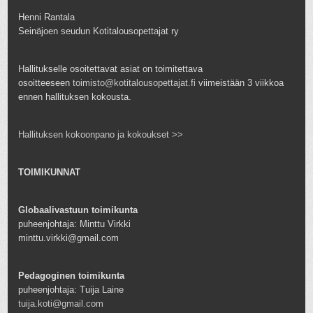
Henni Rantala
Seinäjoen seudun Kotitalousopettajat ry
Hallitukselle osoitettavat asiat on toimitettava
osoitteeseen
toimisto@kotitalousopettajat.fi
viimeistään 3 viikkoa
ennen hallituksen kokousta.
Hallituksen kokoonpano ja kokoukset >>
TOIMIKUNNAT
Globaalivastuun toimikunta
puheenjohtaja: Minttu Virkki
minttu.virkki@gmail.com
Pedagoginen toimikunta
puheenjohtaja: Tuija Laine
tuija.koti@gmail.com