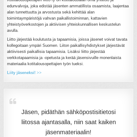
edunvalvoja, joka edistää jäsenten ammatillista osaamista, laajentaa
alan tunnettuutta ja arvostusta sekä kehittää alan
toimintaympäristöjä vahvan paikallistoiminnan, kattavien
yhteistyöverkostojen ja aktiivisen yhteiskunnallisen keskustelun
avulla.
Liitto järjestää koulutusta ja tapaamisia, joissa jäsenet voivat tavata
kollegoitaan ympäri Suomen. Liiton paikallisyhdistykset järjestävät
aktiivisesti paikallisia tapaamisia. Lisäksi liitto järjestää
verkkotapaamisia ja -opetusta ja kerää jäsensivuille monenlaista
materiaalia kotitalousopettajien työn tueksi.
Liity jäseneksi!
>>
Jäsen, pidäthän sähköpostisitietosi
liitossa ajantasalla, niin saat kaiken
jäsenmateriaalin!