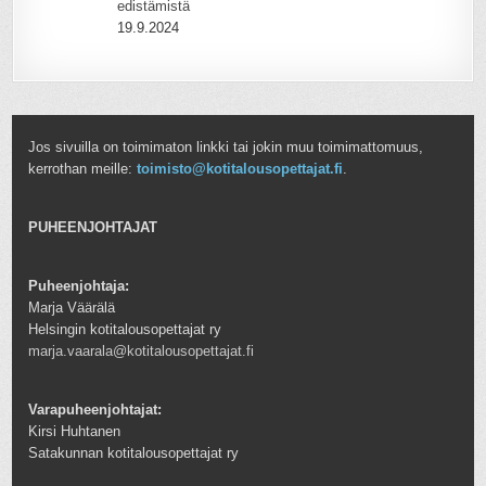
edistämistä
19.9.2024
Jos sivuilla on toimimaton linkki tai jokin muu toimimattomuus,
kerrothan meille:
toimisto@kotitalousopettajat.fi
.
PUHEENJOHTAJAT
Puheenjohtaja:
Marja Väärälä
Helsingin kotitalousopettajat ry
marja.vaarala@kotitalousopettajat.fi
Varapuheenjohtajat:
Kirsi Huhtanen
Satakunnan kotitalousopettajat ry