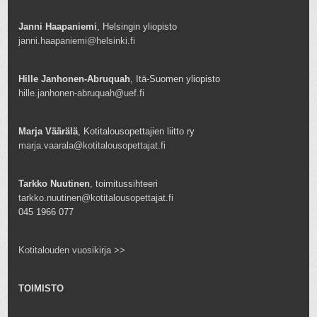
Janni Haapaniemi
, Helsingin yliopisto
janni.haapaniemi@helsinki.fi
Hille Janhonen-Abruquah
, Itä-Suomen yliopisto
hille.janhonen-abruquah@uef.fi
Marja Väärälä
, Kotitalousopettajien liitto ry
marja.vaarala@kotitalousopettajat.fi
Tarkko Nuutinen
, toimitussihteeri
tarkko.nuutinen@kotitalousopettajat.fi
045 1966 077
Kotitalouden vuosikirja >>
TOIMISTO