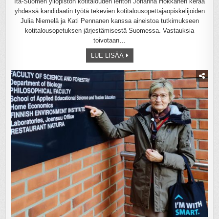
Itä-Suomen yliopiston kotitalouden lehtori Johanna Hokkanen kerää
yhdessä kandidaatin työtä tekevien kotitalousopettajaopiskelijoiden
Julia Niemelä ja Kati Pennanen kanssa aineistoa tutkimukseen
kotitalousopetuksen järjestämisestä Suomessa. Vastauksia
toivotaan…
LUE LISÄÄ