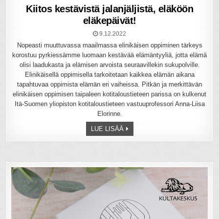
Kiitos kestävistä jalanjäljistä, eläköön
eläkepäivät!
9.12.2022
Nopeasti muuttuvassa maailmassa elinikäisen oppiminen tärkeys
korostuu pyrkiessämme luomaan kestävää elämäntyyliä, jotta elämä
olisi laadukasta ja elämisen arvoista seuraavillekin sukupolville.
Elinikäisellä oppimisella tarkoitetaan kaikkea elämän aikana
tapahtuvaa oppimista elämän eri vaiheissa. Pitkän ja merkittävän
elinikäisen oppimisen taipaleen kotitaloustieteen parissa on kulkenut
Itä-Suomen yliopiston kotitaloustieteen vastuuprofessori Anna-Liisa
Elorinne.
LUE LISÄÄ