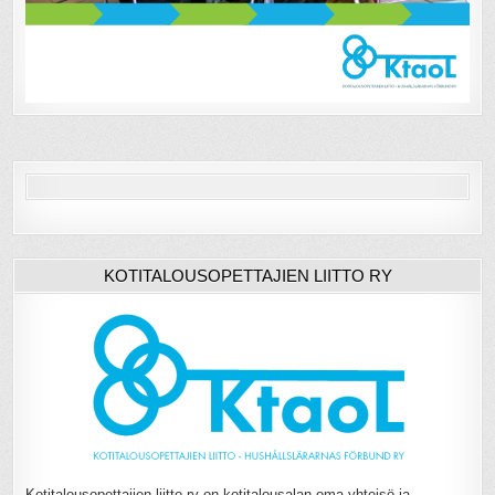
KOTITALOUSOPETTAJIEN LIITTO RY
Kotitalousopettajien liitto ry on kotitalousalan oma yhteisö ja