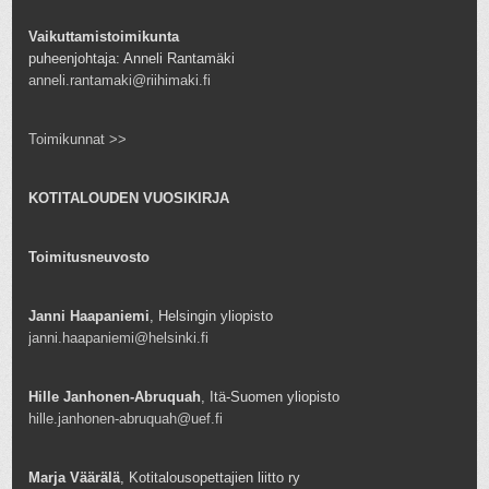
Vaikuttamistoimikunta
puheenjohtaja: Anneli Rantamäki
anneli.rantamaki@riihimaki.fi
Toimikunnat >>
KOTITALOUDEN VUOSIKIRJA
Toimitusneuvosto
Janni Haapaniemi
, Helsingin yliopisto
janni.haapaniemi@helsinki.fi
Hille Janhonen-Abruquah
, Itä-Suomen yliopisto
hille.janhonen-abruquah@uef.fi
Marja Väärälä
, Kotitalousopettajien liitto ry