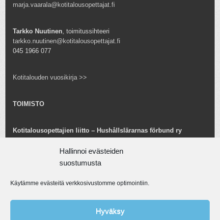
marja.vaarala@kotitalousopettajat.fi
Tarkko Nuutinen
, toimitussihteeri
tarkko.nuutinen@kotitalousopettajat.fi
045 1966 077
Kotitalouden vuosikirja >>
TOIMISTO
Kotitalousopettajien liitto – Hushållslärarnas förbund ry
Snellmaninkatu 25 B 24
00170 Helsinki
Hallinnoi evästeiden
toimisto@kotitalousopettajat.fi
suostumusta
Käytämme evästeitä verkkosivustomme optimointiin.
Tarkko Nuutinen
toiminnanjohtaja
tarkko.nuutinen@kotitalousopettajat.fi
Hyväksy
045 1966 077