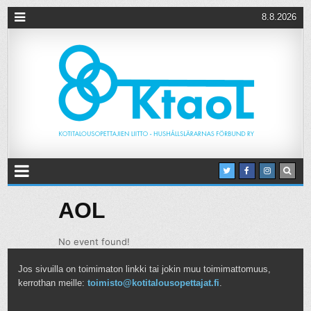
8.8.2026
AOL
No event found!
Jos sivuilla on toimimaton linkki tai jokin muu toimimattomuus,
kerrothan meille:
toimisto@kotitalousopettajat.fi
.