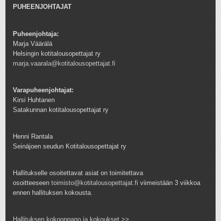
PUHEENJOHTAJAT
Puheenjohtaja:
Marja Väärälä
Helsingin kotitalousopettajat ry
marja.vaarala@kotitalousopettajat.fi
Varapuheenjohtajat:
Kirsi Huhtanen
Satakunnan kotitalousopettajat ry
Henni Rantala
Seinäjoen seudun Kotitalousopettajat ry
Hallitukselle osoitettavat asiat on toimitettava
osoitteeseen
toimisto@kotitalousopettajat.fi
viimeistään 3 viikkoa
ennen hallituksen kokousta.
Hallituksen kokoonpano ja kokoukset >>