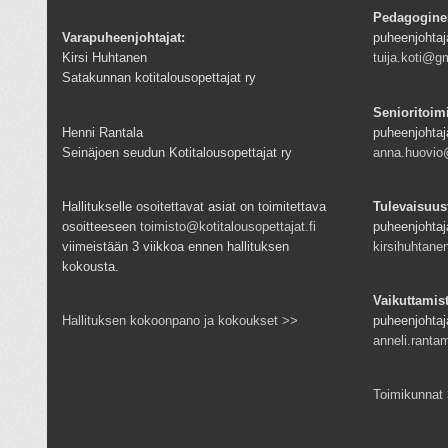
Pedagogine
Varapuheenjohtajat:
puheenjohtaj
Kirsi Huhtanen
tuija.koti@g
Satakunnan kotitalousopettajat ry
Senioritoim
Henni Rantala
puheenjohtaj
Seinäjoen seudun Kotitalousopettajat ry
anna.huovio@
Hallitukselle osoitettavat asiat on toimitettava
Tulevaisuus
osoitteeseen
toimisto@kotitalousopettajat.fi
puheenjohtaj
viimeistään 3 viikkoa ennen hallituksen
kirsihuhtan
kokousta.
Vaikuttamis
Hallituksen kokoonpano ja kokoukset >>
puheenjohtaj
anneli.rantam
Toimikunnat