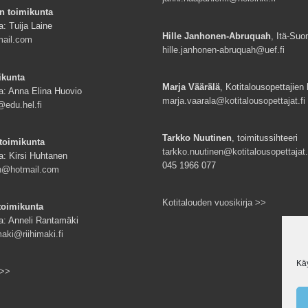
n toimikunta
a: Tuija Laine
Hille Janhonen-Abruquah
, Itä-Suo
mail.com
hille.janhonen-abruquah@uef.fi
ikunta
Marja Väärälä
, Kotitalousopettajien l
a: Anna Elina Huovio
marja.vaarala@kotitalousopettajat.fi
edu.hel.fi
Tarkko Nuutinen
, toimitussihteeri
toimikunta
tarkko.nuutinen@kotitalousopettajat.
a: Kirsi Huhtanen
045 1966 077
en@hotmail.com
Kotitalouden vuosikirja >>
toimikunta
a: Anneli Rantamäki
aki@riihimaki.fi
Kä
 >>