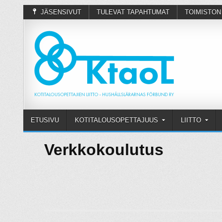
JÄSENSIVUT
TULEVAT TAPAHTUMAT
TOIMISTON
ETUSIVU
KOTITALOUSOPETTAJUUS
LIITTO
Verkkokoulutus