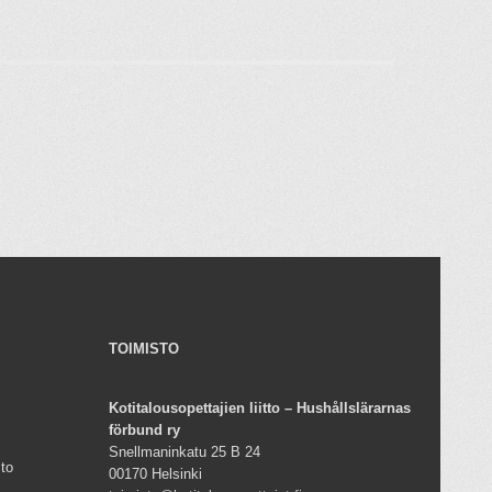
TOIMISTO
Kotitalousopettajien liitto – Hushållslärarnas
förbund ry
Snellmaninkatu 25 B 24
sto
00170 Helsinki