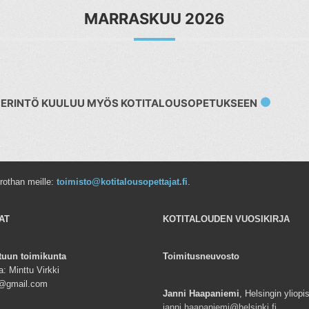
MARRASKUU 2026
IPERINTÖ KUULUU MYÖS KOTITALOUSOPETUKSEEN
rrothan meille:
toimisto@kotitalousopettajat.fi
.
AT
KOTITALOUDEN VUOSIKIRJA
tuun toimikunta
Toimitusneuvosto
: Minttu Virkki
ki@gmail.com
Janni Haapaniemi
, Helsingin yliopi
janni.haapaniemi@helsinki.fi