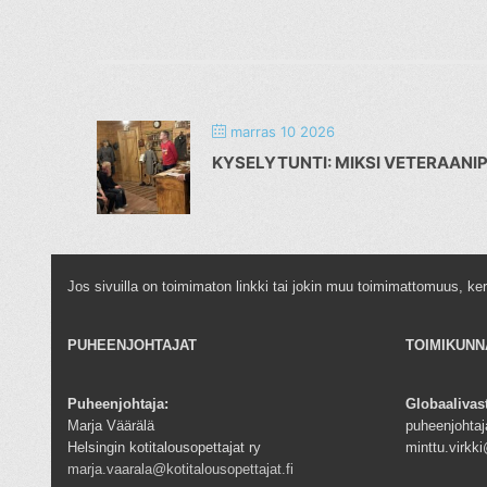
marras 10 2026
KYSELYTUNTI: MIKSI VETERAAN
Jos sivuilla on toimimaton linkki tai jokin muu toimimattomuus, ke
PUHEENJOHTAJAT
TOIMIKUNN
Puheenjohtaja:
Globaalivas
Marja Väärälä
puheenjohtaja
Helsingin kotitalousopettajat ry
minttu.virk
marja.vaarala@kotitalousopettajat.fi