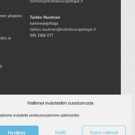
toimisto@kotitalousopettajat.fi
men yliopisto
Tarkko Nuutinen
toiminnanjohtaja
tarkko.nuutinen@kotitalousopettajat.fi
045 1966 077
iitto ry
fi
Hallinnoi evästeiden suostumusta
ytämme evästeitä verkkosivustomme optimointiin.
Hyväksy
Kiellä
Katso valinnat