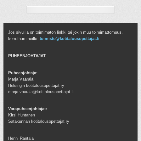
Jos sivuilla on toimimaton linkki tai jokin muu toimimattomuus,
kerrothan meille:
toimisto@kotitalousopettajat.fi
.
PUHEENJOHTAJAT
Puheenjohtaja:
Marja Väärälä
Helsingin kotitalousopettajat ry
marja.vaarala@kotitalousopettajat.fi
Varapuheenjohtajat:
Kirsi Huhtanen
Satakunnan kotitalousopettajat ry
Henni Rantala