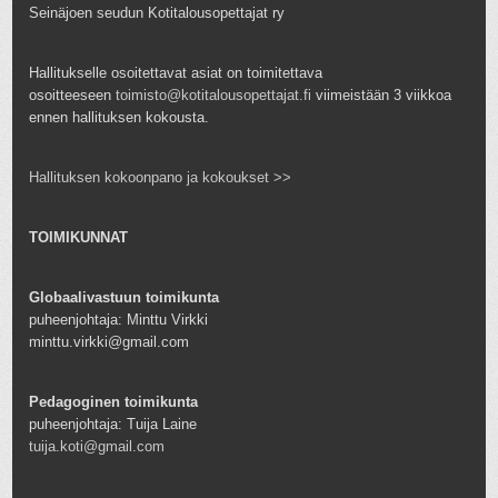
Seinäjoen seudun Kotitalousopettajat ry
Hallitukselle osoitettavat asiat on toimitettava
osoitteeseen
toimisto@kotitalousopettajat.fi
viimeistään 3 viikkoa
ennen hallituksen kokousta.
Hallituksen kokoonpano ja kokoukset >>
TOIMIKUNNAT
Globaalivastuun toimikunta
puheenjohtaja: Minttu Virkki
minttu.virkki@gmail.com
Pedagoginen toimikunta
puheenjohtaja: Tuija Laine
tuija.koti@gmail.com