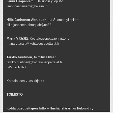
Janni Haapaniemi
, Helsingin yliopisto
janni.haapaniemi@helsinki.fi
Hille Janhonen-Abruquah
, Itä-Suomen yliopisto
hille.janhonen-abruquah@uef.fi
Marja Väärälä
, Kotitalousopettajien liitto ry
marja.vaarala@kotitalousopettajat.fi
Tarkko Nuutinen
, toimitussihteeri
tarkko.nuutinen@kotitalousopettajat.fi
045 1966 077
Kotitalouden vuosikirja >>
TOIMISTO
Kotitalousopettajien liitto – Hushållslärarnas förbund ry