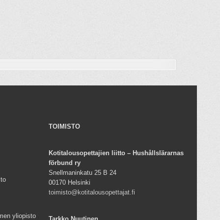
TOIMISTO
Kotitalousopettajien liitto – Hushållslärarnas
förbund ry
Snellmaninkatu 25 B 24
sto
00170 Helsinki
toimisto@kotitalousopettajat.fi
men yliopisto
Tarkko Nuutinen