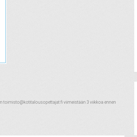
en
toimisto@kotitalousopettajat.fi
viimeistään 3 viikkoa ennen