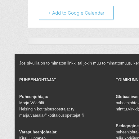
+ Add to Google Calendar
Jos sivuilla on toimimaton linkki tai jokin muu toimimattomuus, ke
PUHEENJOHTAJAT
TOIMIKUNN
Puheenjohtaja:
Globaalivas
Marja Väärälä
puheenjohtaja
Helsingin kotitalousopettajat ry
minttu.virk
marja.vaarala@kotitalousopettajat.fi
Pedagogine
Varapuheenjohtajat:
puheenjohtaj
Kirsi Huhtanen
tuija.koti@g