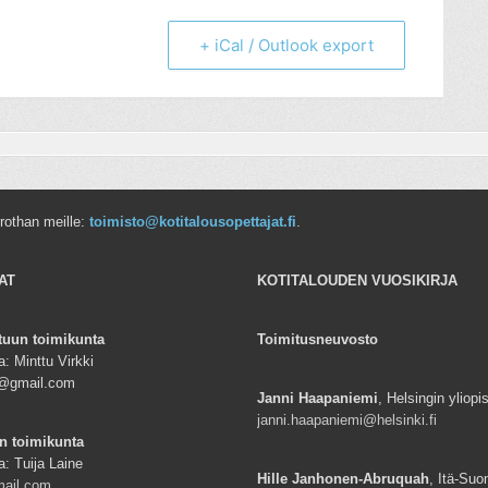
+ iCal / Outlook export
rrothan meille:
toimisto@kotitalousopettajat.fi
.
AT
KOTITALOUDEN VUOSIKIRJA
tuun toimikunta
Toimitusneuvosto
: Minttu Virkki
ki@gmail.com
Janni Haapaniemi
, Helsingin yliopi
janni.haapaniemi@helsinki.fi
n toimikunta
a: Tuija Laine
Hille Janhonen-Abruquah
, Itä-Suo
mail.com