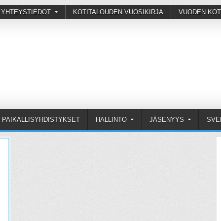
 YHTEYSTIEDOT
KOTITALOUDEN VUOSIKIRJA
VUODEN KOT
PAIKALLISYHDISTYKSET
HALLINTO
JÄSENYYS
SVE