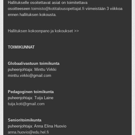
Hallitukselle osoitettavat asiat on toimitettava
osoitteeseen
toimisto@kotitalousopettajat.fi
viimeistään 3 viikkoa
ennen hallituksen kokousta.
Hallituksen kokoonpano ja kokoukset >>
TOIMIKUNNAT
Globaalivastuun toimikunta
puheenjohtaja: Minttu Virkki
minttu.virkki@gmail.com
Pedagoginen toimikunta
puheenjohtaja: Tuija Laine
tuija.koti@gmail.com
Senioritoimikunta
puheenjohtaja: Anna Elina Huovio
anna.huovio@edu.hel.fi