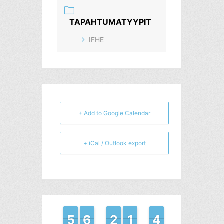
TAPAHTUMATYYPIT
IFHE
+ Add to Google Calendar
+ iCal / Outlook export
4
4
5
5
6
6
5
5
2
2
1
1
1
1
1
1
4
4
3
3