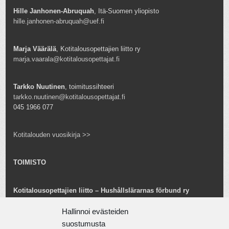
Hille Janhonen-Abruquah
, Itä-Suomen yliopisto
hille.janhonen-abruquah@uef.fi
Marja Väärälä
, Kotitalousopettajien liitto ry
marja.vaarala@kotitalousopettajat.fi
Tarkko Nuutinen
, toimitussihteeri
tarkko.nuutinen@kotitalousopettajat.fi
045 1966 077
Kotitalouden vuosikirja >>
TOIMISTO
Kotitalousopettajien liitto – Hushållslärarnas förbund ry
Snellmaninkatu 25 B 24
00170 Helsinki
Hallinnoi evästeiden
toimisto@kotitalousopettajat.fi
suostumusta