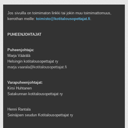
Jos sivuilla on toimimaton linkki tai jokin muu toimimattomuus,
kerrothan meille:
toimisto@kotitalousopettajat.fi
.
PUHEENJOHTAJAT
Puheenjohtaja:
Marja Väärälä
Helsingin kotitalousopettajat ry
marja.vaarala@kotitalousopettajat.fi
Varapuheenjohtajat:
Kirsi Huhtanen
Satakunnan kotitalousopettajat ry
Henni Rantala
Seinäjoen seudun Kotitalousopettajat ry