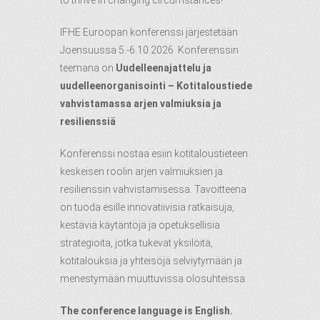
to thrive in changing circumstances!
IFHE Euroopan konferenssi järjestetään
Joensuussa 5.-6.10.2026. Konferenssin
teemana on
Uudelleenajattelu ja
uudelleenorganisointi – Kotitaloustiede
vahvistamassa arjen valmiuksia ja
resilienssiä
Konferenssi nostaa esiin kotitaloustieteen
keskeisen roolin arjen valmiuksien ja
resilienssin vahvistamisessa. Tavoitteena
on tuoda esille innovatiivisia ratkaisuja,
kestäviä käytäntöjä ja opetuksellisia
strategioita, jotka tukevat yksilöitä,
kotitalouksia ja yhteisöjä selviytymään ja
menestymään muuttuvissa olosuhteissa.
The conference language is English.