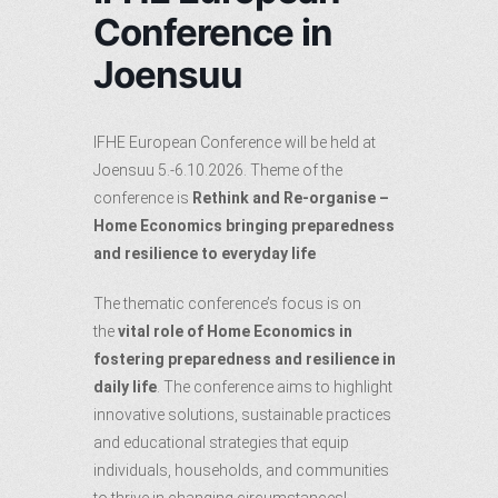
Conference in
Joensuu
IFHE European Conference will be held at
Joensuu 5.-6.10.2026. Theme of the
conference is
Rethink and Re-organise –
Home Economics bringing preparedness
and resilience to everyday life
The thematic conference’s focus is on
the
vital role of Home Economics in
fostering preparedness and resilience in
daily life
. The conference aims to highlight
innovative solutions, sustainable practices
and educational strategies that equip
individuals, households, and communities