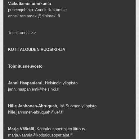
Vaikuttamistoimikunta
puheenjohtaja: Anneli Rantamäki
anneli.rantamaki@riihimaki.fi
Toimikunnat >>
KOTITALOUDEN VUOSIKIRJA
Toimitusneuvosto
Janni Haapaniemi
, Helsingin yliopisto
janni.haapaniemi@helsinki.fi
Hille Janhonen-Abruquah
, Itä-Suomen yliopisto
hille.janhonen-abruquah@uef.fi
Marja Väärälä
, Kotitalousopettajien liitto ry
marja.vaarala@kotitalousopettajat.fi