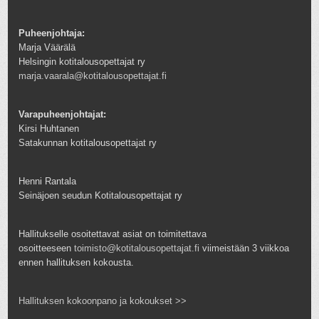
Puheenjohtaja:
Marja Väärälä
Helsingin kotitalousopettajat ry
marja.vaarala@kotitalousopettajat.fi
Varapuheenjohtajat:
Kirsi Huhtanen
Satakunnan kotitalousopettajat ry
Henni Rantala
Seinäjoen seudun Kotitalousopettajat ry
Hallitukselle osoitettavat asiat on toimitettava
osoitteeseen
toimisto@kotitalousopettajat.fi
viimeistään 3 viikkoa
ennen hallituksen kokousta.
Hallituksen kokoonpano ja kokoukset >>