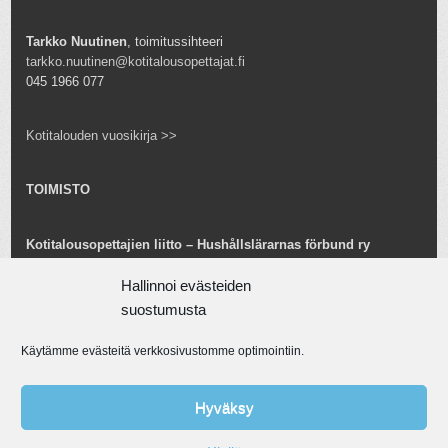
Tarkko Nuutinen
, toimitussihteeri
tarkko.nuutinen@kotitalousopettajat.fi
045 1966 077
Kotitalouden vuosikirja >>
TOIMISTO
Kotitalousopettajien liitto – Hushållslärarnas förbund ry
Snellmaninkatu 25 B 24
00170 Helsinki
Hallinnoi evästeiden
toimisto@kotitalousopettajat.fi
suostumusta
Käytämme evästeitä verkkosivustomme optimointiin.
Tarkko Nuutinen
toiminnanjohtaja
tarkko.nuutinen@kotitalousopettajat.fi
Hyväksy
045 1966 077