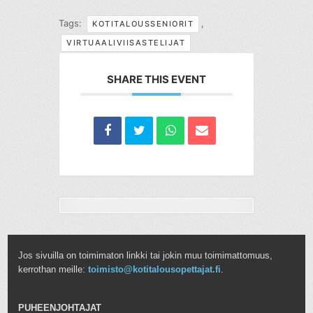
Tags:
,
KOTITALOUSSENIORIT
VIRTUAALIVIISASTELIJAT
SHARE THIS EVENT
Jos sivuilla on toimimaton linkki tai jokin muu toimimattomuus,
kerrothan meille:
toimisto@kotitalousopettajat.fi
.
PUHEENJOHTAJAT