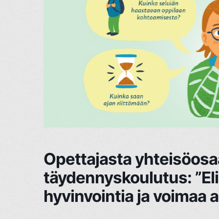
Opettajasta yhteisöosaa
täydennyskoulutus: ”El
hyvinvointia ja voimaa a