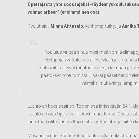
Opettajasta yhteisöosaajaksi -täydennyskoulutuksen v
voimaa arkeen” (ensimmäinen osa)
Kouluttajat:
Minna Aittasalo
, vanhempi tutkija ja
Annika 
Koulutus virittää sinua miettimään omia elintapoj
elintapojen vaikutuksista terveyteen ja elintapo
elintapoihin liittyvät muutostarpeet, tekemään ja
päätöksen toteutumista. Lisäksi pääset harjoitte
valmiiksi mukaviin ja lämpimiin
Luento on kaksiosainen. Toinen osa järjestetään 24.1.
klo
Luento on osa Opetushallituksen rahoittamaa Opettajast
järjestää Kotitalousopettajien liitto ry. Koulutus ja siihen k
Mukaan luennolle pääset ilmoittautumalla maksuttomaan