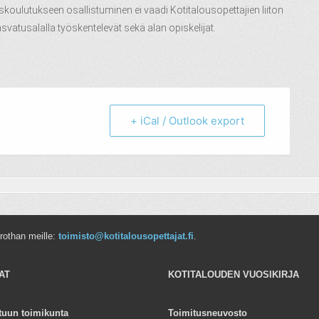
oulutukseen osallistuminen ei vaadi Kotitalousopettajien liiton
svatusalalla työskentelevät sekä alan opiskelijat.
+ iCal / Outlook export
rrothan meille:
toimisto@kotitalousopettajat.fi
.
AT
KOTITALOUDEN VUOSIKIRJA
tuun toimikunta
Toimitusneuvosto