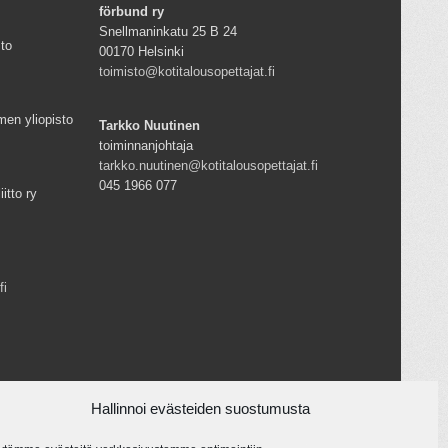
förbund ry
Snellmaninkatu 25 B 24
sto
00170 Helsinki
toimisto@kotitalousopettajat.fi
men yliopisto
Tarkko Nuutinen
toiminnanjohtaja
tarkko.nuutinen@kotitalousopettajat.fi
045 1966 077
iitto ry
fi
Hallinnoi evästeiden suostumusta