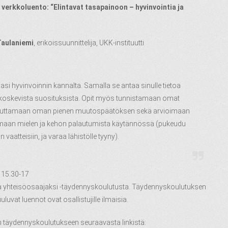
erkkoluento: “Elintavat tasapainoon – hyvinvointia ja
Taulaniemi
, erikoissuunnittelija, UKK-instituutti
asi hyvinvoinnin kannalta. Samalla se antaa sinulle tietoa
ja koskevista suosituksista. Opit myös tunnistamaan omat
 toteuttamaan oman pienen muutospäätöksen sekä arvioimaan
lemaan mielen ja kehon palautumista käytännössä (pukeudu
 vaatteisiin, ja varaa lähistölle tyyny).
 15.30-17
a yhteisöosaajaksi -täydennyskoulutusta. Täydennyskoulutuksen
uuluvat luennot ovat osallistujille ilmaisia.
 täydennyskoulutukseen seuraavasta linkistä: