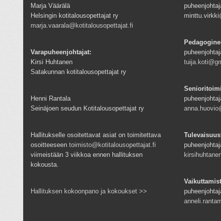
Marja Väärälä
puheenjohtaja
Helsingin kotitalousopettajat ry
minttu.virk
marja.vaarala@kotitalousopettajat.fi
Pedagogine
Varapuheenjohtajat:
puheenjohtaj
Kirsi Huhtanen
tuija.koti@g
Satakunnan kotitalousopettajat ry
Senioritoim
Henni Rantala
puheenjohtaj
Seinäjoen seudun Kotitalousopettajat ry
anna.huovio@
Hallitukselle osoitettavat asiat on toimitettava
Tulevaisuus
osoitteeseen
toimisto@kotitalousopettajat.fi
puheenjohtaj
viimeistään 3 viikkoa ennen hallituksen
kirsihuhtan
kokousta.
Vaikuttamis
Hallituksen kokoonpano ja kokoukset >>
puheenjohtaj
anneli.rantam