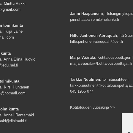
: Minttu Virkki
ki@gmail.com
Janni Haapaniemi
, Helsingin yliopi
janni.haapaniemi@helsinki.fi
n toimikunta
a: Tuija Laine
Hille Janhonen-Abruquah
, Itä-Suo
mail.com
hille.janhonen-abruquah@uef.fi
ikunta
Marja Väärälä
, Kotitalousopettajien l
a: Anna Elina Huovio
marja.vaarala@kotitalousopettajat.fi
edu.hel.fi
Tarkko Nuutinen
, toimitussihteeri
toimikunta
tarkko.nuutinen@kotitalousopettajat.
a: Kirsi Huhtanen
045 1966 077
en@hotmail.com
Kotitalouden vuosikirja >>
toimikunta
a: Anneli Rantamäki
aki@riihimaki.fi