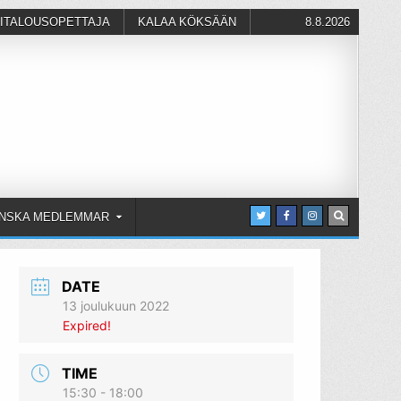
ITALOUSOPETTAJA
KALAA KÖKSÄÄN
8.8.2026
NSKA MEDLEMMAR
DATE
13 joulukuun 2022
Expired!
TIME
15:30 - 18:00