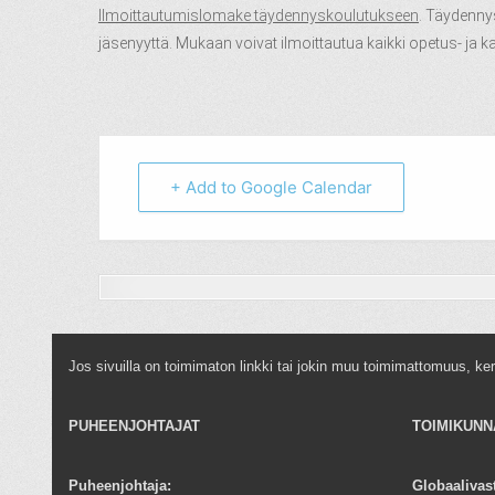
Ilmoittautumislomake täydennyskoulutukseen
.
Täydennysk
jäsenyyttä. Mukaan voivat ilmoittautua kaikki opetus- ja ka
+ Add to Google Calendar
Jos sivuilla on toimimaton linkki tai jokin muu toimimattomuus, ke
PUHEENJOHTAJAT
TOIMIKUNN
Puheenjohtaja:
Globaalivas