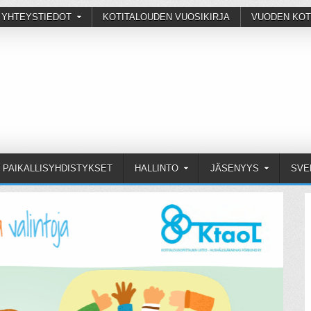
 YHTEYSTIEDOT
KOTITALOUDEN VUOSIKIRJA
VUODEN KOT
PAIKALLISYHDISTYKSET
HALLINTO
JÄSENYYS
SVE