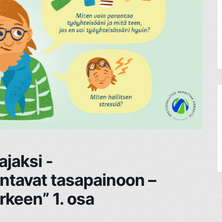
jaksi -
intavat tasapainoon –
rkeen” 1. osa