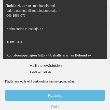
Tarkko Nuutinen
, toimitussihteeri
tarkko.nuutinen@kotitalousopettajat.fi
045 1966 077
Kotitalouden vuosikirja >>
TOIMISTO
Kotitalousopettajien liitto – Hushållslärarnas förbund ry
Snellmaninkatu 25 B 24
Hallinnoi evästeiden
00170 Helsinki
toimisto@kotitalousopettajat.fi
suostumusta
Käytämme evästeitä verkkosivustomme optimointiin.
Tarkko Nuutinen
toiminnanjohtaja
tarkko.nuutinen@kotitalousopettajat.fi
Hyväksy
045 1966 077
Kiellä