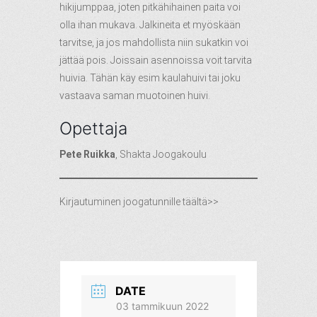
hikijumppaa, joten pitkähihainen paita voi
olla ihan mukava. Jalkineita et myöskään
tarvitse, ja jos mahdollista niin sukatkin voi
jättää pois. Joissain asennoissa voit tarvita
huivia. Tähän käy esim kaulahuivi tai joku
vastaava saman muotoinen huivi.
Opettaja
Pete Ruikka
,
Shakta Joogakoulu
Kirjautuminen joogatunnille täältä>>
DATE
03 tammikuun 2022