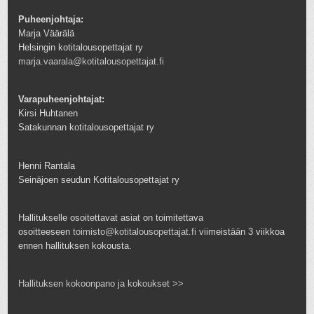
Puheenjohtaja:
Marja Väärälä
Helsingin kotitalousopettajat ry
marja.vaarala@kotitalousopettajat.fi
Varapuheenjohtajat:
Kirsi Huhtanen
Satakunnan kotitalousopettajat ry
Henni Rantala
Seinäjoen seudun Kotitalousopettajat ry
Hallitukselle osoitettavat asiat on toimitettava
osoitteeseen
toimisto@kotitalousopettajat.fi
viimeistään 3 viikkoa
ennen hallituksen kokousta.
Hallituksen kokoonpano ja kokoukset >>