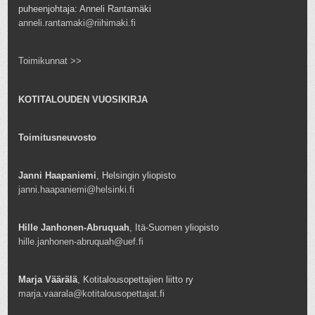
puheenjohtaja: Anneli Rantamäki
anneli.rantamaki@riihimaki.fi
Toimikunnat >>
KOTITALOUDEN VUOSIKIRJA
Toimitusneuvosto
Janni Haapaniemi
, Helsingin yliopisto
janni.haapaniemi@helsinki.fi
Hille Janhonen-Abruquah
, Itä-Suomen yliopisto
hille.janhonen-abruquah@uef.fi
Marja Väärälä
, Kotitalousopettajien liitto ry
marja.vaarala@kotitalousopettajat.fi