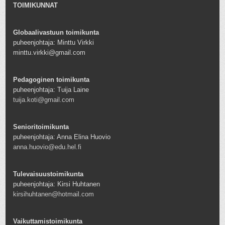
TOIMIKUNNAT
Globaalivastuun toimikunta
puheenjohtaja: Minttu Virkki
minttu.virkki@gmail.com
Pedagoginen toimikunta
puheenjohtaja: Tuija Laine
tuija.koti@gmail.com
Senioritoimikunta
puheenjohtaja: Anna Elina Huovio
anna.huovio@edu.hel.fi
Tulevaisuustoimikunta
puheenjohtaja: Kirsi Huhtanen
kirsihuhtanen@hotmail.com
Vaikuttamistoimikunta