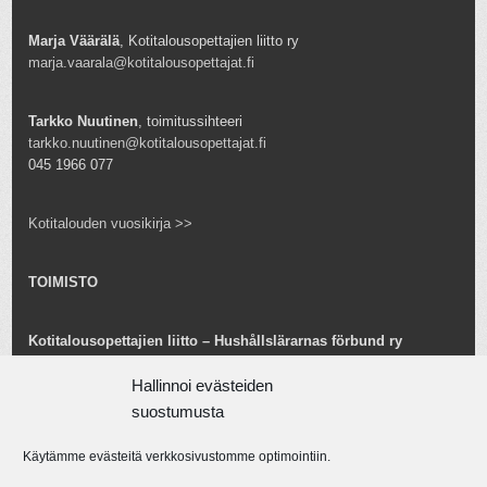
Marja Väärälä
, Kotitalousopettajien liitto ry
marja.vaarala@kotitalousopettajat.fi
Tarkko Nuutinen
, toimitussihteeri
tarkko.nuutinen@kotitalousopettajat.fi
045 1966 077
Kotitalouden vuosikirja >>
TOIMISTO
Kotitalousopettajien liitto – Hushållslärarnas förbund ry
Snellmaninkatu 25 B 24
Hallinnoi evästeiden
00170 Helsinki
toimisto@kotitalousopettajat.fi
suostumusta
Käytämme evästeitä verkkosivustomme optimointiin.
Tarkko Nuutinen
toiminnanjohtaja