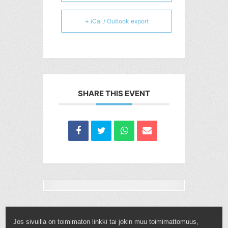
+ iCal / Outlook export
SHARE THIS EVENT
Jos sivuilla on toimimaton linkki tai jokin muu toimimattomuus,