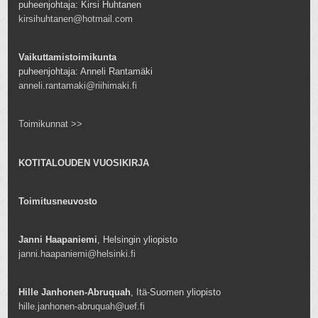
puheenjohtaja: Kirsi Huhtanen
kirsihuhtanen@hotmail.com
Vaikuttamistoimikunta
puheenjohtaja: Anneli Rantamäki
anneli.rantamaki@riihimaki.fi
Toimikunnat >>
KOTITALOUDEN VUOSIKIRJA
Toimitusneuvosto
Janni Haapaniemi
, Helsingin yliopisto
janni.haapaniemi@helsinki.fi
Hille Janhonen-Abruquah
, Itä-Suomen yliopisto
hille.janhonen-abruquah@uef.fi