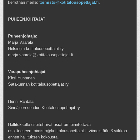
kerrothan meille:
toimisto@kotitalousopettajat.fi
.
PUHEENJOHTAJAT
Puheenjohtaja:
Marja Väärälä
Helsingin kotitalousopettajat ry
marja.vaarala@kotitalousopettajat.fi
Varapuheenjohtajat:
Kirsi Huhtanen
Satakunnan kotitalousopettajat ry
Henni Rantala
Seinäjoen seudun Kotitalousopettajat ry
Hallitukselle osoitettavat asiat on toimitettava
osoitteeseen
toimisto@kotitalousopettajat.fi
viimeistään 3 viikkoa
ennen hallituksen kokousta.