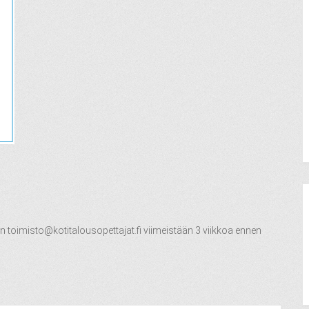
en
toimisto@kotitalousopettajat.fi
viimeistään 3 viikkoa ennen