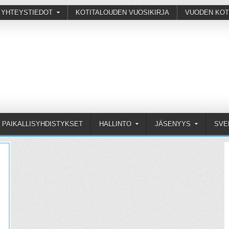
 YHTEYSTIEDOT
KOTITALOUDEN VUOSIKIRJA
VUODEN KOT
PAIKALLISYHDISTYKSET
HALLINTO
JÄSENYYS
SVE