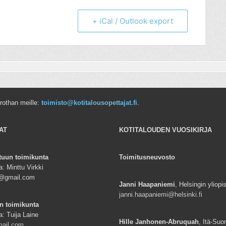
+ iCal / Outlook export
rrothan meille:
toimisto@kotitalousopettajat.fi
.
AT
KOTITALOUDEN VUOSIKIRJA
tuun toimikunta
Toimitusneuvosto
: Minttu Virkki
ki@gmail.com
Janni Haapaniemi
, Helsingin yliopi
janni.haapaniemi@helsinki.fi
n toimikunta
a: Tuija Laine
Hille Janhonen-Abruquah
, Itä-Suo
mail.com