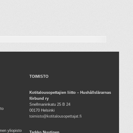
TOIMISTO
Kotitalousopettajien liitto – Hushållslärarnas
förbund ry
Snellmaninkatu 25 B 24
sto
00170 Helsinki
toimisto@kotitalousopettajat.fi
men yliopisto
Tarkko Nuutinen