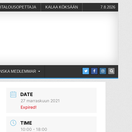
ITALOUSOPETTAJA
KALAA KÖKSÄÄN
7.8.2026
NSKA MEDLEMMAR
DATE
27 marraskuun 2021
Expired!
TIME
10:00 - 18:00