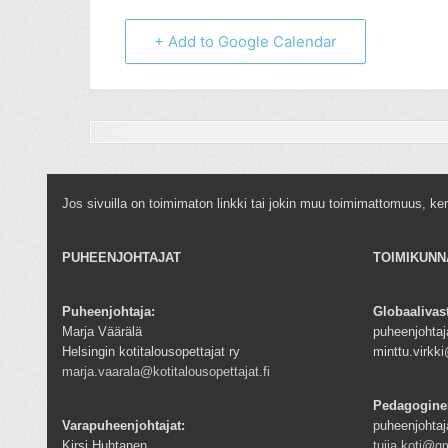
+ Add to Google Calendar
Jos sivuilla on toimimaton linkki tai jokin muu toimimattomuus, ke
PUHEENJOHTAJAT
TOIMIKUNN
Puheenjohtaja:
Globaalivas
Marja Väärälä
puheenjohtaja
Helsingin kotitalousopettajat ry
minttu.virk
marja.vaarala@kotitalousopettajat.fi
Pedagogine
Varapuheenjohtajat:
puheenjohtaj
Kirsi Huhtanen
tuija.koti@g