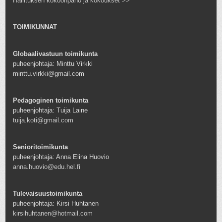
Hallituksen kokoonpano ja kokoukset >>
TOIMIKUNNAT
Globaalivastuun toimikunta
puheenjohtaja: Minttu Virkki
minttu.virkki@gmail.com
Pedagoginen toimikunta
puheenjohtaja: Tuija Laine
tuija.koti@gmail.com
Senioritoimikunta
puheenjohtaja: Anna Elina Huovio
anna.huovio@edu.hel.fi
Tulevaisuustoimikunta
puheenjohtaja: Kirsi Huhtanen
kirsihuhtanen@hotmail.com