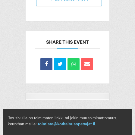
SHARE THIS EVENT
Jos sivuilla on toimimaton linkki tai jokin muu toimimattomuus,
kerrothan meille:
toimisto@kotitalousopettajat.fi
.