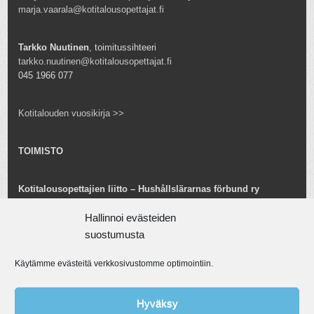
marja.vaarala@kotitalousopettajat.fi
Tarkko Nuutinen
, toimitussihteeri
tarkko.nuutinen@kotitalousopettajat.fi
045 1966 077
Kotitalouden vuosikirja >>
TOIMISTO
Kotitalousopettajien liitto – Hushållslärarnas förbund ry
Snellmaninkatu 25 B 24
Hallinnoi evästeiden
00170 Helsinki
toimisto@kotitalousopettajat.fi
suostumusta
Käytämme evästeitä verkkosivustomme optimointiin.
Tarkko Nuutinen
toiminnanjohtaja
tarkko.nuutinen@kotitalousopettajat.fi
Hyväksy
045 1966 077