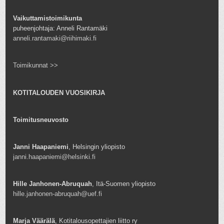
Vaikuttamistoimikunta
puheenjohtaja: Anneli Rantamäki
anneli.rantamaki@riihimaki.fi
Toimikunnat >>
KOTITALOUDEN VUOSIKIRJA
Toimitusneuvosto
Janni Haapaniemi
, Helsingin yliopisto
janni.haapaniemi@helsinki.fi
Hille Janhonen-Abruquah
, Itä-Suomen yliopisto
hille.janhonen-abruquah@uef.fi
Marja Väärälä
, Kotitalousopettajien liitto ry