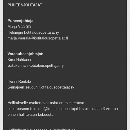
PUHEENJOHTAJAT
Puheenjohtaja:
Marja Väärälä
Helsingin kotitalousopettajat ry
marja.vaarala@kotitalousopettajat.fi
Varapuheenjohtajat:
Kirsi Huhtanen
Satakunnan kotitalousopettajat ry
Henni Rantala
Seinäjoen seudun Kotitalousopettajat ry
Hallitukselle osoitettavat asiat on toimitettava
osoitteeseen
toimisto@kotitalousopettajat.fi
viimeistään 3 viikkoa
ennen hallituksen kokousta.