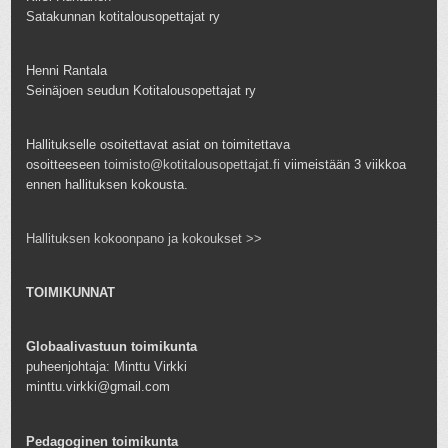
Satakunnan kotitalousopettajat ry
Henni Rantala
Seinäjoen seudun Kotitalousopettajat ry
Hallitukselle osoitettavat asiat on toimitettava
osoitteeseen
toimisto@kotitalousopettajat.fi
viimeistään 3 viikkoa
ennen hallituksen kokousta.
Hallituksen kokoonpano ja kokoukset >>
TOIMIKUNNAT
Globaalivastuun toimikunta
puheenjohtaja: Minttu Virkki
minttu.virkki@gmail.com
Pedagoginen toimikunta