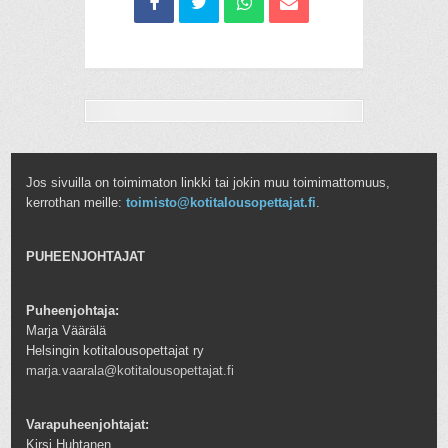
Jos sivuilla on toimimaton linkki tai jokin muu toimimattomuus,
kerrothan meille:
toimisto@kotitalousopettajat.fi
.
PUHEENJOHTAJAT
Puheenjohtaja:
Marja Väärälä
Helsingin kotitalousopettajat ry
marja.vaarala@kotitalousopettajat.fi
Varapuheenjohtajat:
Kirsi Huhtanen