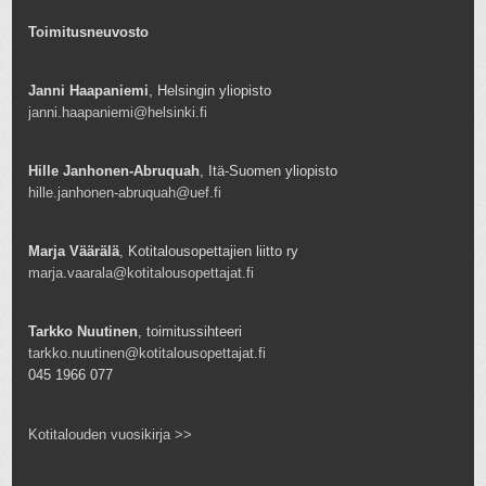
Toimitusneuvosto
Janni Haapaniemi
, Helsingin yliopisto
janni.haapaniemi@helsinki.fi
Hille Janhonen-Abruquah
, Itä-Suomen yliopisto
hille.janhonen-abruquah@uef.fi
Marja Väärälä
, Kotitalousopettajien liitto ry
marja.vaarala@kotitalousopettajat.fi
Tarkko Nuutinen
, toimitussihteeri
tarkko.nuutinen@kotitalousopettajat.fi
045 1966 077
Kotitalouden vuosikirja >>