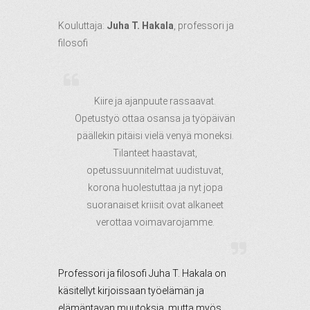
Kouluttaja:
Juha T. Hakala
, professori ja
filosofi
Kiire ja ajanpuute rassaavat.
Opetustyö ottaa osansa ja työpäivän
päällekin pitäisi vielä venyä moneksi.
Tilanteet haastavat,
opetussuunnitelmat uudistuvat,
korona huolestuttaa ja nyt jopa
suoranaiset kriisit ovat alkaneet
verottaa voimavarojamme.
Professori ja filosofi Juha T. Hakala on
käsitellyt kirjoissaan työelämän ja
elämäntavan muutoksia, mutta myös