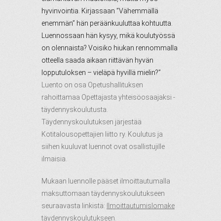
hyvinvointia. Kirjassaan ”Vähemmällä
enemmän” hän peräänkuuluttaa kohtuutta.
Luennossaan hän kysyy, mikä koulutyössä
on olennaista? Voisiko hiukan rennommalla
otteella saada aikaan riittävän hyvän
lopputuloksen – vieläpä hyvillä mielin?”
Luento on osa Opetushallituksen
rahoittamaa Opettajasta yhteisöosaajaksi -
täydennyskoulutusta.
Täydennyskoulutuksen järjestää
Kotitalousopettajien liitto ry. Koulutus ja
siihen kuuluvat luennot ovat osallistujille
ilmaisia.
Mukaan luennolle pääset ilmoittautumalla
maksuttomaan täydennyskoulutukseen
seuraavasta linkistä:
Ilmoittautumislomake
täydennyskoulutukseen
.