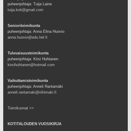
puheenjohtaja: Tuija Laine
tuija.koti@gmail.com
Senioritoimikunta
puheenjohtaja: Anna Elina Huovio
anna.huovio@edu.hel.fi
Tulevaisuustoimikunta
puheenjohtaja: Kirsi Huhtanen
kirsihuhtanen@hotmail.com
Vaikuttamistoimikunta
puheenjohtaja: Anneli Rantamäki
anneli.rantamaki@riihimaki.fi
Toimikunnat >>
KOTITALOUDEN VUOSIKIRJA