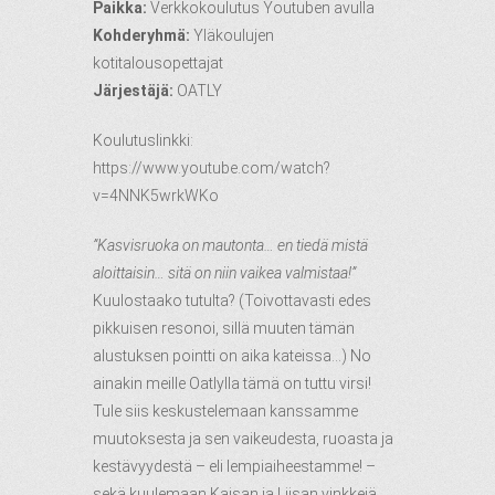
Paikka:
Verkkokoulutus Youtuben avulla
Kohderyhmä:
Yläkoulujen
kotitalousopettajat
Järjestäjä:
OATLY
Koulutuslinkki:
https://www.youtube.com/watch?
v=4NNK5wrkWKo
”Kasvisruoka on mautonta… en tiedä mistä
aloittaisin… sitä on niin vaikea valmistaa!”
Kuulostaako tutulta? (Toivottavasti edes
pikkuisen resonoi, sillä muuten tämän
alustuksen pointti on aika kateissa…) No
ainakin meille Oatlylla tämä on tuttu virsi!
Tule siis keskustelemaan kanssamme
muutoksesta ja sen vaikeudesta, ruoasta ja
kestävyydestä – eli lempiaiheestamme! –
sekä kuulemaan Kaisan ja Liisan vinkkejä