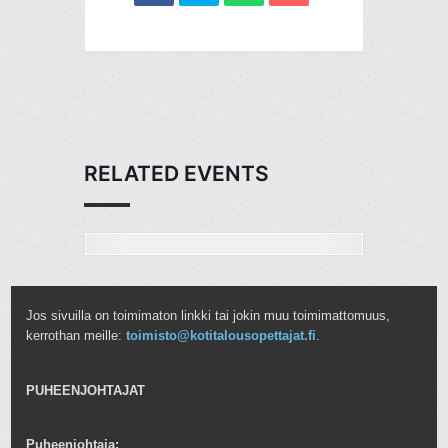
RELATED EVENTS
Jos sivuilla on toimimaton linkki tai jokin muu toimimattomuus,
kerrothan meille:
toimisto@kotitalousopettajat.fi
.
PUHEENJOHTAJAT
Puheenjohtaja: