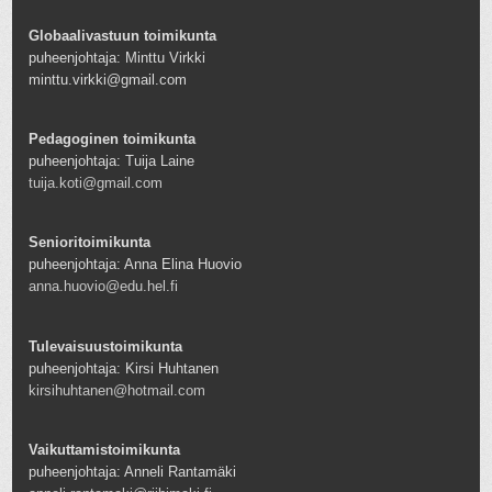
Globaalivastuun toimikunta
puheenjohtaja: Minttu Virkki
minttu.virkki@gmail.com
Pedagoginen toimikunta
puheenjohtaja: Tuija Laine
tuija.koti@gmail.com
Senioritoimikunta
puheenjohtaja: Anna Elina Huovio
anna.huovio@edu.hel.fi
Tulevaisuustoimikunta
puheenjohtaja: Kirsi Huhtanen
kirsihuhtanen@hotmail.com
Vaikuttamistoimikunta
puheenjohtaja: Anneli Rantamäki