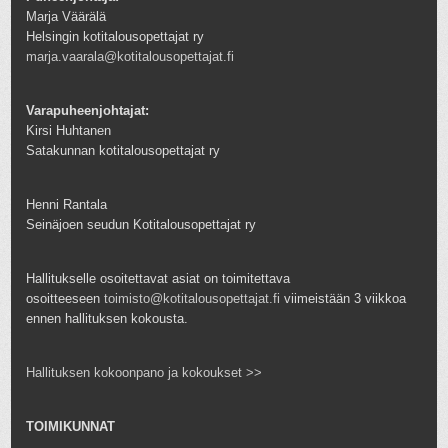
Marja Väärälä
Helsingin kotitalousopettajat ry
marja.vaarala@kotitalousopettajat.fi
Varapuheenjohtajat:
Kirsi Huhtanen
Satakunnan kotitalousopettajat ry
Henni Rantala
Seinäjoen seudun Kotitalousopettajat ry
Hallitukselle osoitettavat asiat on toimitettava
osoitteeseen
toimisto@kotitalousopettajat.fi
viimeistään 3 viikkoa
ennen hallituksen kokousta.
Hallituksen kokoonpano ja kokoukset >>
TOIMIKUNNAT