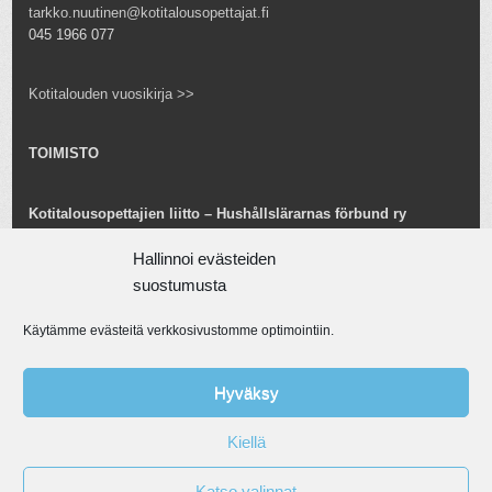
tarkko.nuutinen@kotitalousopettajat.fi
045 1966 077
Kotitalouden vuosikirja >>
TOIMISTO
Kotitalousopettajien liitto – Hushållslärarnas förbund ry
Snellmaninkatu 25 B 24
00170 Helsinki
Hallinnoi evästeiden
toimisto@kotitalousopettajat.fi
suostumusta
Käytämme evästeitä verkkosivustomme optimointiin.
Tarkko Nuutinen
toiminnanjohtaja
tarkko.nuutinen@kotitalousopettajat.fi
Hyväksy
045 1966 077
Kiellä
© Kotitalousopettajien liitto ry. Aineiston kaupallinen ja taloudellinen
Katso valinnat