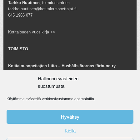
Tarkko Nuutinen
, toimitussihteeri
tarkko.nuutinen@kotitalousopettajat.fi
045 1966 077
Kotitalouden vuosikirja >>
TOIMISTO
Kotitalousopettajien liitto – Hushållslärarnas förbund ry
Snellmaninkatu 25 B 24
Hallinnoi evästeiden
00170 Helsinki
toimisto@kotitalousopettajat.fi
suostumusta
Käytämme evästeitä verkkosivustomme optimointiin.
Tarkko Nuutinen
toiminnanjohtaja
tarkko.nuutinen@kotitalousopettajat.fi
Hyväksy
045 1966 077
Kiellä