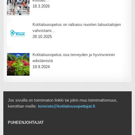
kotitalo…
18.3.2026
Kotitalousopetus on ratkaisu nuorten taloustaitojen
vahvistami…
28.10.2025
Kotitalousopetus osa terveyden ja hyvinvoinnin
edistämistä
19.9.2024
Jos sivuilla on toimimaton linkki tai jokin muu toimimattomuus,
kerrothan meille:
toimisto@kotitalousopettajat.fi
.
PUHEENJOHTAJAT