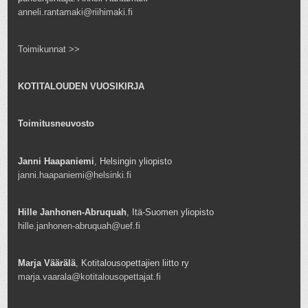
anneli.rantamaki@riihimaki.fi
Toimikunnat >>
KOTITALOUDEN VUOSIKIRJA
Toimitusneuvosto
Janni Haapaniemi
, Helsingin yliopisto
janni.haapaniemi@helsinki.fi
Hille Janhonen-Abruquah
, Itä-Suomen yliopisto
hille.janhonen-abruquah@uef.fi
Marja Väärälä
, Kotitalousopettajien liitto ry
marja.vaarala@kotitalousopettajat.fi