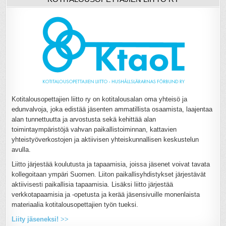
Kotitalousopettajien liitto ry on kotitalousalan oma yhteisö ja
edunvalvoja, joka edistää jäsenten ammatillista osaamista, laajentaa
alan tunnettuutta ja arvostusta sekä kehittää alan
toimintaympäristöjä vahvan paikallistoiminnan, kattavien
yhteistyöverkostojen ja aktiivisen yhteiskunnallisen keskustelun
avulla.
Liitto järjestää koulutusta ja tapaamisia, joissa jäsenet voivat tavata
kollegoitaan ympäri Suomen. Liiton paikallisyhdistykset järjestävät
aktiivisesti paikallisia tapaamisia. Lisäksi liitto järjestää
verkkotapaamisia ja -opetusta ja kerää jäsensivuille monenlaista
materiaalia kotitalousopettajien työn tueksi.
Liity jäseneksi!
>>