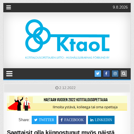
9.8.2026
2.12.2022
Share:
TWITTER
FACEBOOK
LINKEDIN
Saattaisit olla kiinnostunut myös näistä