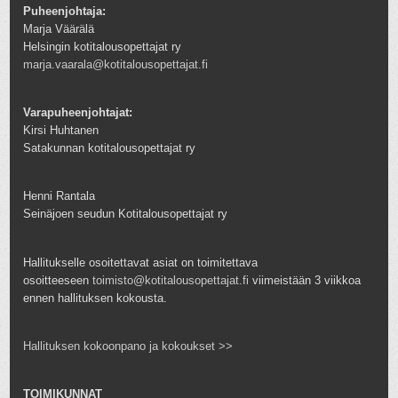
Puheenjohtaja:
Marja Väärälä
Helsingin kotitalousopettajat ry
marja.vaarala@kotitalousopettajat.fi
Varapuheenjohtajat:
Kirsi Huhtanen
Satakunnan kotitalousopettajat ry
Henni Rantala
Seinäjoen seudun Kotitalousopettajat ry
Hallitukselle osoitettavat asiat on toimitettava
osoitteeseen
toimisto@kotitalousopettajat.fi
viimeistään 3 viikkoa
ennen hallituksen kokousta.
Hallituksen kokoonpano ja kokoukset >>
TOIMIKUNNAT