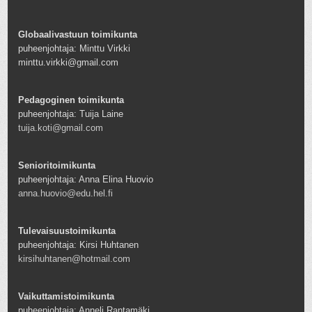
Globaalivastuun toimikunta
puheenjohtaja: Minttu Virkki
minttu.virkki@gmail.com
Pedagoginen toimikunta
puheenjohtaja: Tuija Laine
tuija.koti@gmail.com
Senioritoimikunta
puheenjohtaja: Anna Elina Huovio
anna.huovio@edu.hel.fi
Tulevaisuustoimikunta
puheenjohtaja: Kirsi Huhtanen
kirsihuhtanen@hotmail.com
Vaikuttamistoimikunta
puheenjohtaja: Anneli Rantamäki