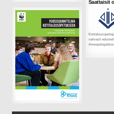
Saattaisit 
Kotitalousopettaj
vahvasti edustet
Aineopettajaliito