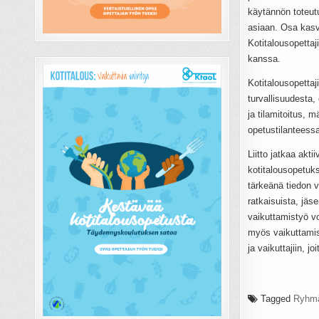
käytännön toteutu
asiaan. Osa kasva
Kotitalousopettaj
kanssa.
Kotitalousopettaj
turvallisuudesta,
ja tilamitoitus, 
opetustilanteessa
Liitto jatkaa akti
kotitalousopetuks
tärkeänä tiedon v
ratkaisuista, jäs
vaikuttamistyö vo
myös vaikuttamise
ja vaikuttajiin, jo
Tagged
Ryhm