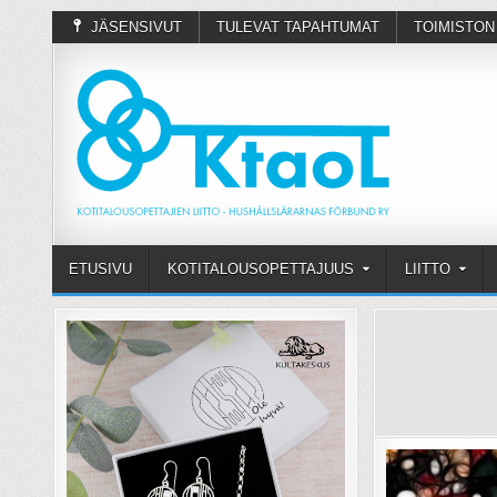
JÄSENSIVUT
TULEVAT TAPAHTUMAT
TOIMISTON
ETUSIVU
KOTITALOUSOPETTAJUUS
LIITTO