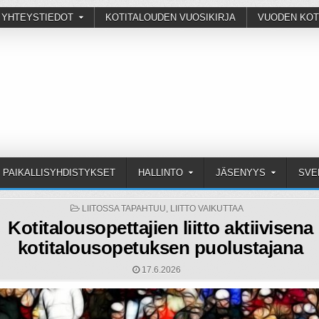
 YHTEYSTIEDOT
KOTITALOUDEN VUOSIKIRJA
VUODEN KOT
PAIKALLISYHDISTYKSET
HALLINTO
JÄSENYYS
SVE
POSTED
LIITOSSA TAPAHTUU
,
LIITTO VAIKUTTAA
IN
Kotitalousopettajien liitto aktiivisena
kotitalousopetuksen puolustajana
17.6.2026