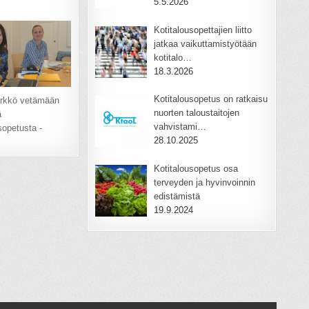
5.5.2026
Kotitalousopettajien liitto
jatkaa vaikuttamistyötään
kotitalo…
18.3.2026
Kotitalousopetus on ratkaisu
rkkö vetämään
nuorten taloustaitojen
ä
vahvistami…
sopetusta -
28.10.2025
Kotitalousopetus osa
terveyden ja hyvinvoinnin
edistämistä
19.9.2024