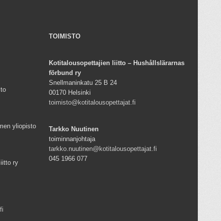
TOIMISTO
Kotitalousopettajien liitto – Hushållslärarnas
förbund ry
Snellmaninkatu 25 B 24
sto
00170 Helsinki
toimisto@kotitalousopettajat.fi
men yliopisto
Tarkko Nuutinen
toiminnanjohtaja
tarkko.nuutinen@kotitalousopettajat.fi
045 1966 077
iitto ry
fi