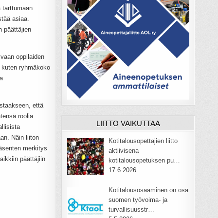
a tarttumaan
stää asiaa.
n päättäjien
, vaan oppilaiden
t, kuten ryhmäkoko
sa
mistaakseen, että
tensä roolia
LIITTO VAIKUTTAA
llisista
n. Näin liiton
Kotitalousopettajien liitto
Jäsenten merkitys
aktiivisena
ikkiin päättäjiin
kotitalousopetuksen pu…
17.6.2026
Kotitalousosaaminen on osa
suomen työvoima- ja
turvallisuusstr…