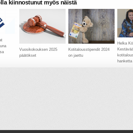
olla kiinnostunut myös näistä
at
Helka Kö
tuna
Kestävä
Vuosikokouksen 2025
Kotitalousstipendit 2024
ssa
kotitalou
päätökset
on jaettu
hanketta