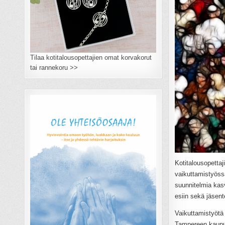
Tilaa kotitalousopettajien omat korvakorut
tai rannekoru >>
Kotitalousopetta
vaikuttamistyössä
suunnitelmia kasv
esiin sekä jäsent
Vaikuttamistyötä 
Tampereen kaupun