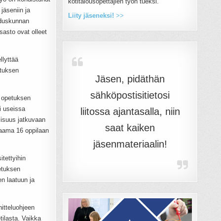
kotitalousopettajien työn tueksi.
jäseniin ja
Liity jäseneksi!
>>
eduskunnan
sasto ovat olleet
llyttää
ituksen
Jäsen, pidäthän
sähköpostisitietosi
ä opetuksen
i useissa
liitossa ajantasalla, niin
lisuus jatkuvaan
saat kaiken
jaama 16 oppilaan
jäsenmateriaalin!
itettyihin
etuksen
n laatuun ja
nitteluohjeen
tilasta. Vaikka