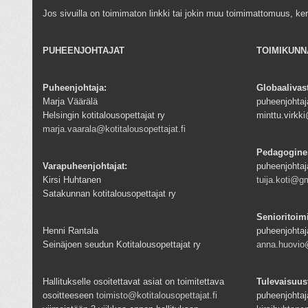
Jos sivuilla on toimimaton linkki tai jokin muu toimimattomuus, ke
PUHEENJOHTAJAT
TOIMIKUNN
Puheenjohtaja:
Globaalivas
Marja Väärälä
puheenjohtaja
Helsingin kotitalousopettajat ry
minttu.virk
marja.vaarala@kotitalousopettajat.fi
Pedagogine
Varapuheenjohtajat:
puheenjohtaj
Kirsi Huhtanen
tuija.koti@g
Satakunnan kotitalousopettajat ry
Senioritoim
Henni Rantala
puheenjohtaj
Seinäjoen seudun Kotitalousopettajat ry
anna.huovio@
Hallitukselle osoitettavat asiat on toimitettava
Tulevaisuus
osoitteeseen
toimisto@kotitalousopettajat.fi
puheenjohtaj