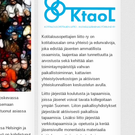
Kotitalousopettajien liitto ry on
kotitalousalan oma yhteisö ja edunvalvoja,
joka edistää jäsenten ammatillista
osaamista, laajentaa alan tunnettuutta ja
arvostusta sekä kehittää alan
toimintaympäristöjä vahvan
paikallistoiminnan, kattavien
yhteistyöverkostojen ja aktiivisen
yhteiskunnallisen keskustelun avulla.
Liitto järjestää koulutusta ja tapaamisia,
 koskevassa
joissa jäsenet voivat tavata kollegoitaan
itsemaan
ympäri Suomen. Liiton paikallisyhdistykset
 tuonut asiassa
järjestävät aktiivisesti paikallisia
tapaamisia. Lisäksi liitto järjestää
verkkotapaamisia ja -opetusta ja kerää
sa Helsingin ja
jäsensivuille monenlaista materiaalia
yö on kohdistunut