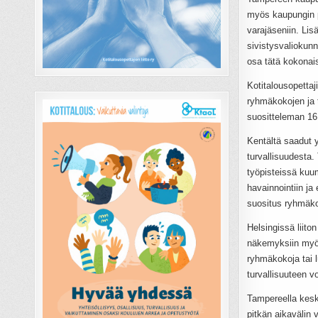
myös kaupungin po
varajäseniin. Li
sivistysvaliokunn
osa tätä kokonai
Kotitalousopettaj
ryhmäkokojen ja t
suositteleman 16
Kentältä saadut 
turvallisuudesta.
työpisteissä kuum
havainnointiin ja
suositus ryhmäkoo
Helsingissä liito
näkemyksiin myön
ryhmäkokoja tai l
turvallisuuteen 
Tampereella kesku
pitkän aikavälin 