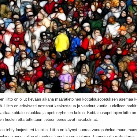
jien liitto on ollut kevään aikana määrätietoinen kotitalousopetuksen asemaa
. Liitto on erityisesti nostanut keskustelua ja vaatinut kuntia uudelleen hark
attaa kotitalousluokkia ja opetusryhmien kokoa. Kotitalousopettajien liitto on
en huolen että tutkittuun tietoon perustuvat näkökulmat.
on tehty laajasti eri tasoilla. Liitto on käynyt suoraa vuoropuhelua muun muas
kien kanssa ollen yhteydessä opetuksen johtajiin. Tampereella vaikuttamist