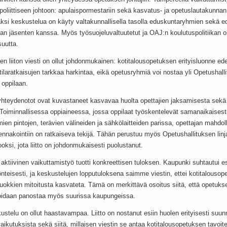
liittiseen johtoon: apulaispormestariin sekä kasvatus- ja opetuslautakunnan 
säksi keskustelua on käyty valtakunnallisella tasolla eduskuntaryhmien sekä 
an jäsenten kanssa. Myös työsuojeluvaltuutetut ja OAJ:n koulutuspolitiikan o
suutta.
ien liiton viesti on ollut johdonmukainen: kotitalousopetuksen erityisluonne ede
ilaratkaisujen tarkkaa harkintaa, eikä opetusryhmiä voi nostaa yli Opetushall
 oppilaan.
yhteydenotot ovat kuvastaneet kasvavaa huolta opettajien jaksamisesta sek
 Toiminnallisessa oppiaineessa, jossa oppilaat työskentelevät samanaikaisest
ien pintojen, terävien välineiden ja sähkölaitteiden parissa, opettajan mahdol
 ennakointiin on ratkaiseva tekijä. Tähän perustuu myös Opetushallituksen lin
ksi, jota liitto on johdonmukaisesti puolustanut.
n aktiivinen vaikuttamistyö tuotti konkreettisen tuloksen. Kaupunki suhtautui es
teisesti, ja keskustelujen lopputuloksena saimme viestin, ettei kotitalousop
uokkien mitoitusta kasvateta. Tämä on merkittävä osoitus siitä, että opetukse
voidaan panostaa myös suurissa kaupungeissa.
stelu on ollut haastavampaa. Liitto on nostanut esiin huolen erityisesti suun
vaikutuksista sekä siitä, millaisen viestin se antaa kotitalousopetuksen tavoite