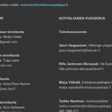
rrothan meille:
toimisto@kotitalousopettajat.fi
.
AT
KOTITALOUDEN VUOSIKIRJA
tuun toimikunta
Toimitusneuvosto
: Minttu Virkki
ki@gmail.com
Janni Haapaniemi
, Helsingin yliopi
janni.haapaniemi@helsinki.fi
n toimikunta
a: Tuija Laine
Hille Janhonen-Abruquah
, Itä-Suo
mail.com
hille.janhonen-abruquah@uef.fi
ikunta
Marja Väärälä
, Kotitalousopettajien l
a: Anna Elina Huovio
marja.vaarala@kotitalousopettajat.fi
edu.hel.fi
Tarkko Nuutinen
, toimitussihteeri
toimikunta
tarkko.nuutinen@kotitalousopettajat.
a: Kirsi Huhtanen
045 1966 077