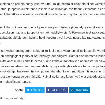
ksissa on paikoin nähty joustavuutta, kaikki päättäjät eivät ole olleet valmiit
tus- ja opetuslautakunnan jäsenistä on kuitenkin osoittanut kiinnostusta edi
ien liitto jatkaa edelleen vuoropuhelua sekä näiden myötämielisten että muide
ien liitto on korostanut, että kyse ei ole yksittäisestä järjestelykysymyksestä
 opetuksen laadusta ja opettajien työn edellytyksistä. Rakenteelliset ratkaisu
määrittävät pitkälti sen, kuinka hyvin opettaja voi käytännössä kantaa vastuun
.
ivista vaikuttamistyötään sekä paikallisella että valtakunnallisella tasolla var
en pedagogiset ja turvalliset edellytykset säilyvät. Samalla se korostaa jäsen
älittäjänä: mikäli kentällä herää huolta kotitalousopetuksen asemasta tai paika
eniä kannustetaan olemaan matalalla kynnyksellä yhteydessä toiminnanjohtajaa
i nojata ajantasaiseen tietoon ja vastata tehokkaasti muuttuviin tilanteisiin. 
ssa on ensiarvoisen tärkeää. Paikallisella tasolla on hyvä olla yhteydessä ka
ita mahdollisesti tuntee.
Share:
TWITTER
FACEBOOK
LINKEDIN
äkoko
,
vaikutustyö