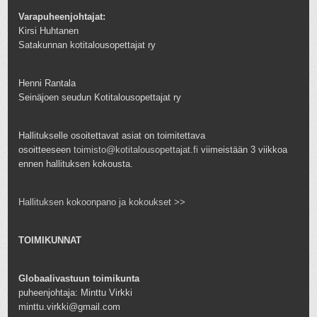
Varapuheenjohtajat:
Kirsi Huhtanen
Satakunnan kotitalousopettajat ry
Henni Rantala
Seinäjoen seudun Kotitalousopettajat ry
Hallitukselle osoitettavat asiat on toimitettava
osoitteeseen
toimisto@kotitalousopettajat.fi
viimeistään 3 viikkoa
ennen hallituksen kokousta.
Hallituksen kokoonpano ja kokoukset >>
TOIMIKUNNAT
Globaalivastuun toimikunta
puheenjohtaja: Minttu Virkki
minttu.virkki@gmail.com