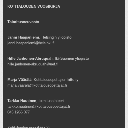
KOTITALOUDEN VUOSIKIRJA
Toimitusneuvosto
Janni Haapaniemi
, Helsingin yliopisto
janni.haapaniemi@helsinki.fi
Hille Janhonen-Abruquah
, Itä-Suomen yliopisto
hille.janhonen-abruquah@uef.fi
Marja Väärälä
, Kotitalousopettajien liitto ry
marja.vaarala@kotitalousopettajat.fi
Tarkko Nuutinen
, toimitussihteeri
tarkko.nuutinen@kotitalousopettajat.fi
045 1966 077
Kotitalouden vuosikirja >>