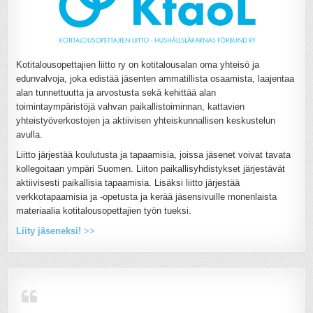
Kotitalousopettajien liitto ry on kotitalousalan oma yhteisö ja
edunvalvoja, joka edistää jäsenten ammatillista osaamista, laajentaa
alan tunnettuutta ja arvostusta sekä kehittää alan
toimintaympäristöjä vahvan paikallistoiminnan, kattavien
yhteistyöverkostojen ja aktiivisen yhteiskunnallisen keskustelun
avulla.
Liitto järjestää koulutusta ja tapaamisia, joissa jäsenet voivat tavata
kollegoitaan ympäri Suomen. Liiton paikallisyhdistykset järjestävät
aktiivisesti paikallisia tapaamisia. Lisäksi liitto järjestää
verkkotapaamisia ja -opetusta ja kerää jäsensivuille monenlaista
materiaalia kotitalousopettajien työn tueksi.
Liity jäseneksi!
>>