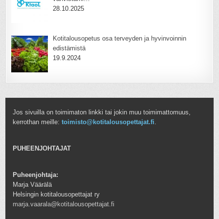
28.10.2025
Kotitalousopetus osa terveyden ja hyvinvoinnin
edistämistä
19.9.2024
Jos sivuilla on toimimaton linkki tai jokin muu toimimattomuus,
kerrothan meille:
toimisto@kotitalousopettajat.fi
.
PUHEENJOHTAJAT
Puheenjohtaja:
Marja Väärälä
Helsingin kotitalousopettajat ry
marja.vaarala@kotitalousopettajat.fi