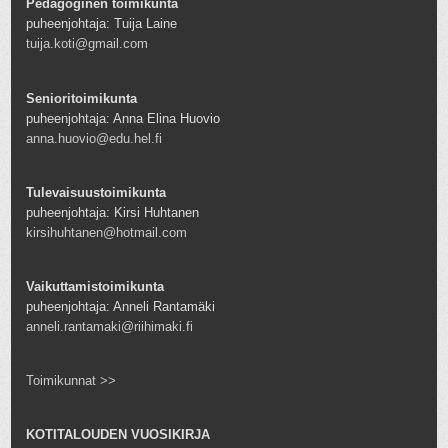
Pedagoginen toimikunta
puheenjohtaja: Tuija Laine
tuija.koti@gmail.com
Senioritoimikunta
puheenjohtaja: Anna Elina Huovio
anna.huovio@edu.hel.fi
Tulevaisuustoimikunta
puheenjohtaja: Kirsi Huhtanen
kirsihuhtanen@hotmail.com
Vaikuttamistoimikunta
puheenjohtaja: Anneli Rantamäki
anneli.rantamaki@riihimaki.fi
Toimikunnat >>
KOTITALOUDEN VUOSIKIRJA