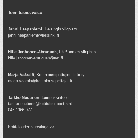
Toimitusneuvosto
Janni Haapaniemi
, Helsingin yliopisto
janni.haapaniemi@helsinki.fi
Hille Janhonen-Abruquah
, Itä-Suomen yliopisto
hille.janhonen-abruquah@uef.fi
Marja Väärälä
, Kotitalousopettajien liitto ry
marja.vaarala@kotitalousopettajat.fi
Tarkko Nuutinen
, toimitussihteeri
tarkko.nuutinen@kotitalousopettajat.fi
045 1966 077
Kotitalouden vuosikirja >>