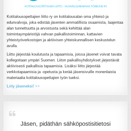
Kotitalousopettajien liitto ry on kotitalousalan oma yhteisö ja
edunvalvoja, joka edistää jäsenten ammatillista osaamista, laajentaa
alan tunnettuutta ja arvostusta sekä kehittää alan
toimintaympäristöjä vahvan paikallistoiminnan, kattavien
yhteistyöverkostojen ja aktiivisen yhteiskunnallisen keskustelun
avulla.
Liitto järjestää koulutusta ja tapaamisia, joissa jäsenet voivat tavata
kollegoitaan ympäri Suomen. Liiton paikallisyhdistykset järjestävät
aktiivisesti paikallisia tapaamisia. Lisäksi liitto järjestää
verkkotapaamisia ja -opetusta ja kerää jäsensivuille monenlaista
materiaalia kotitalousopettajien työn tueksi.
Liity jäseneksi!
>>
Jäsen, pidäthän sähköpostisitietosi