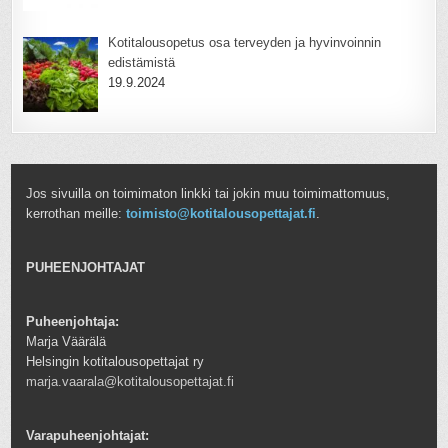
Kotitalousopetus osa terveyden ja hyvinvoinnin
edistämistä
19.9.2024
Jos sivuilla on toimimaton linkki tai jokin muu toimimattomuus,
kerrothan meille:
toimisto@kotitalousopettajat.fi
.
PUHEENJOHTAJAT
Puheenjohtaja:
Marja Väärälä
Helsingin kotitalousopettajat ry
marja.vaarala@kotitalousopettajat.fi
Varapuheenjohtajat: