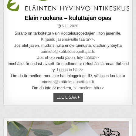
Eläin ruokana – kuluttajan opas
5.11.2020
Sisältö on tarkoitettu vain Kotitalousopettajien liiton jäsenille.
Kirjaudu jäsensivuille täältä>>
.
Jos olet jäsen, mutta sinulla ei ole tunnusta, otathan yhteyttä
toimisto@kotitalousopettajat.fi
.
Jos et ole vielä jäsen,
liity täältä>>
Innehållet är endast avsett för medlemmar i Hushållslärarnas förbund
ry.
Logga in här>>
.
Om du är medlem men inte har inloggnings ID, vänligen kontakta
toimisto@kotitalousopettajat.fi
.
Om du inte är medlem,
bli medlem här>>
LUE LISÄÄ