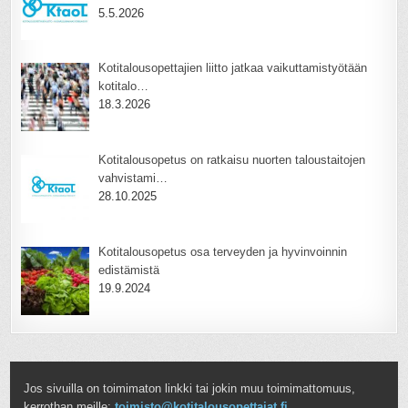
5.5.2026
Kotitalousopettajien liitto jatkaa vaikuttamistyötään
kotitalo…
18.3.2026
Kotitalousopetus on ratkaisu nuorten taloustaitojen
vahvistami…
28.10.2025
Kotitalousopetus osa terveyden ja hyvinvoinnin
edistämistä
19.9.2024
Jos sivuilla on toimimaton linkki tai jokin muu toimimattomuus,
kerrothan meille:
toimisto@kotitalousopettajat.fi
.