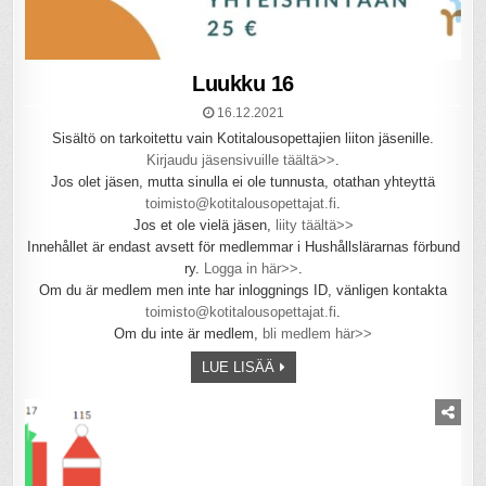
Luukku 16
16.12.2021
Sisältö on tarkoitettu vain Kotitalousopettajien liiton jäsenille.
Kirjaudu jäsensivuille täältä>>
.
Jos olet jäsen, mutta sinulla ei ole tunnusta, otathan yhteyttä
toimisto@kotitalousopettajat.fi
.
Jos et ole vielä jäsen,
liity täältä>>
Innehållet är endast avsett för medlemmar i Hushållslärarnas förbund
ry.
Logga in här>>
.
Om du är medlem men inte har inloggnings ID, vänligen kontakta
toimisto@kotitalousopettajat.fi
.
Om du inte är medlem,
bli medlem här>>
LUE LISÄÄ