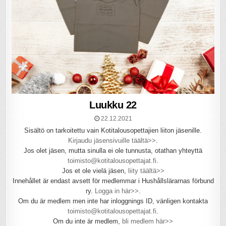
Luukku 22
22.12.2021
Sisältö on tarkoitettu vain Kotitalousopettajien liiton jäsenille.
Kirjaudu jäsensivuille täältä>>
.
Jos olet jäsen, mutta sinulla ei ole tunnusta, otathan yhteyttä
toimisto@kotitalousopettajat.fi
.
Jos et ole vielä jäsen,
liity täältä>>
Innehållet är endast avsett för medlemmar i Hushållslärarnas förbund
ry.
Logga in här>>
.
Om du är medlem men inte har inloggnings ID, vänligen kontakta
toimisto@kotitalousopettajat.fi
.
Om du inte är medlem,
bli medlem här>>