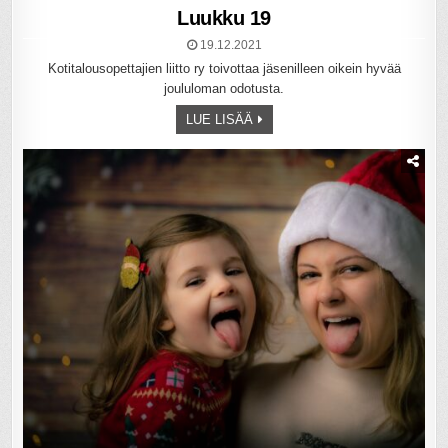
Luukku 19
19.12.2021
Kotitalousopettajien liitto ry toivottaa jäsenilleen oikein hyvää
joululoman odotusta.
LUE LISÄÄ