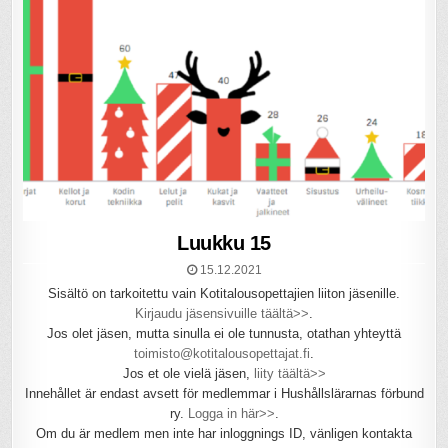
Luukku 15
15.12.2021
Sisältö on tarkoitettu vain Kotitalousopettajien liiton jäsenille.
Kirjaudu jäsensivuille täältä>>
.
Jos olet jäsen, mutta sinulla ei ole tunnusta, otathan yhteyttä
toimisto@kotitalousopettajat.fi
.
Jos et ole vielä jäsen,
liity täältä>>
Innehållet är endast avsett för medlemmar i Hushållslärarnas förbund
ry.
Logga in här>>
.
Om du är medlem men inte har inloggnings ID, vänligen kontakta