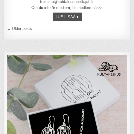
toimisto@kotitalousopettajat.fi
.
Om du inte är medlem,
bli medlem här>>
LUE LISÄÄ
Artikkelien
← Older posts
selaus