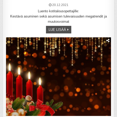
20.12.2021
Luento kotitalousopettajille:
Kestävä asuminen sekä asumisen tulevaisuuden megatrendit ja
muutosvoimat
LUE LISÄÄ