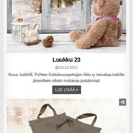
Luukku 23
23.12.2021
Kuva: katik08, PxHere Kotitalousopettajien liitto ry toivottaa kaikille
jäsenilleen oikein mukavaa joululomaa!
LUE LISÄÄ