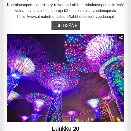
Kotitalousopettajien liitto ry toivottaa kaikille kotitalousopettajille lisää
valoa talvipäiviin! Lisätietoja tähtitieteellisistä vuodenajoista
https://www.ilmatieteenlaitos.fi/tahtitieteelliset-vuodenajat
LUE LISÄÄ
Luukku 20