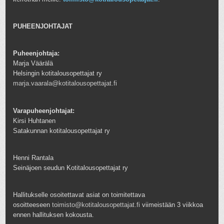
PUHEENJOHTAJAT
Puheenjohtaja:
Marja Väärälä
Helsingin kotitalousopettajat ry
marja.vaarala@kotitalousopettajat.fi
Varapuheenjohtajat:
Kirsi Huhtanen
Satakunnan kotitalousopettajat ry
Henni Rantala
Seinäjoen seudun Kotitalousopettajat ry
Hallitukselle osoitettavat asiat on toimitettava
osoitteeseen
toimisto@kotitalousopettajat.fi
viimeistään 3 viikkoa
ennen hallituksen kokousta.