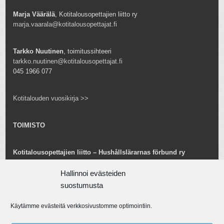
Marja Väärälä
, Kotitalousopettajien liitto ry
marja.vaarala@kotitalousopettajat.fi
Tarkko Nuutinen
, toimitussihteeri
tarkko.nuutinen@kotitalousopettajat.fi
045 1966 077
Kotitalouden vuosikirja >>
TOIMISTO
Kotitalousopettajien liitto – Hushållslärarnas förbund ry
Snellmaninkatu 25 B 24
00170 Helsinki
Hallinnoi evästeiden
toimisto@kotitalousopettajat.fi
suostumusta
Käytämme evästeitä verkkosivustomme optimointiin.
Tarkko Nuutinen
toiminnanjohtaja