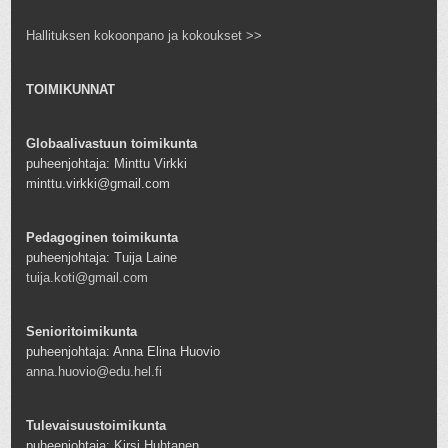
Hallituksen kokoonpano ja kokoukset >>
TOIMIKUNNAT
Globaalivastuun toimikunta
puheenjohtaja: Minttu Virkki
minttu.virkki@gmail.com
Pedagoginen toimikunta
puheenjohtaja: Tuija Laine
tuija.koti@gmail.com
Senioritoimikunta
puheenjohtaja: Anna Elina Huovio
anna.huovio@edu.hel.fi
Tulevaisuustoimikunta
puheenjohtaja: Kirsi Huhtanen