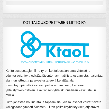
KOTITALOUSOPETTAJIEN LIITTO RY
Kotitalousopettajien liitto ry on kotitalousalan oma yhteisö ja
edunvalvoja, joka edistää jäsenten ammatillista osaamista, laajentaa
alan tunnettuutta ja arvostusta sekä kehittää alan
toimintaympäristöjä vahvan paikallistoiminnan, kattavien
yhteistyöverkostojen ja aktiivisen yhteiskunnallisen keskustelun
avulla.
Liitto järjestää koulutusta ja tapaamisia, joissa jäsenet voivat tavata
kollegoitaan ympäri Suomen. Liiton paikallisyhdistykset järjestävät