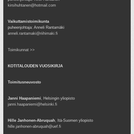
kirsihuhtanen@hotmail.com
Vaikuttamistoimikunta
puheenjohtaja: Anneli Rantamäki
anneli.rantamaki@riihimaki.fi
Toimikunnat >>
KOTITALOUDEN VUOSIKIRJA
Toimitusneuvosto
Janni Haapaniemi
, Helsingin yliopisto
janni.haapaniemi@helsinki.fi
Hille Janhonen-Abruquah
, Itä-Suomen yliopisto
hille.janhonen-abruquah@uef.fi