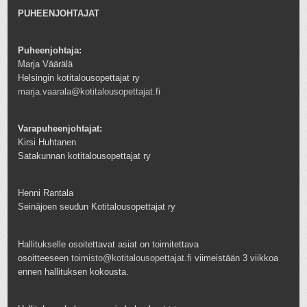
PUHEENJOHTAJAT
Puheenjohtaja:
Marja Väärälä
Helsingin kotitalousopettajat ry
marja.vaarala@kotitalousopettajat.fi
Varapuheenjohtajat:
Kirsi Huhtanen
Satakunnan kotitalousopettajat ry
Henni Rantala
Seinäjoen seudun Kotitalousopettajat ry
Hallitukselle osoitettavat asiat on toimitettava
osoitteeseen
toimisto@kotitalousopettajat.fi
viimeistään 3 viikkoa
ennen hallituksen kokousta.