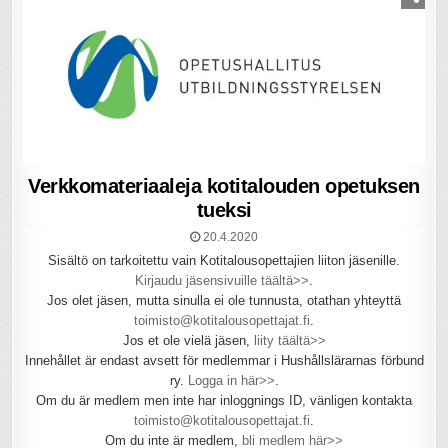
Verkkomateriaaleja kotitalouden opetuksen
tueksi
20.4.2020
Sisältö on tarkoitettu vain Kotitalousopettajien liiton jäsenille.
Kirjaudu jäsensivuille täältä>>
.
Jos olet jäsen, mutta sinulla ei ole tunnusta, otathan yhteyttä
toimisto@kotitalousopettajat.fi
.
Jos et ole vielä jäsen,
liity täältä>>
Innehållet är endast avsett för medlemmar i Hushållslärarnas förbund
ry.
Logga in här>>
.
Om du är medlem men inte har inloggnings ID, vänligen kontakta
toimisto@kotitalousopettajat.fi
.
Om du inte är medlem,
bli medlem här>>