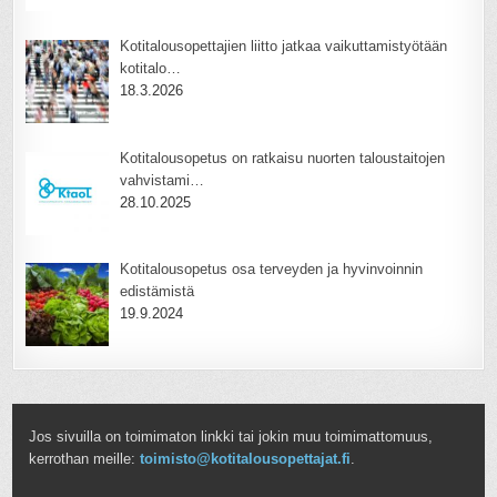
Kotitalousopettajien liitto jatkaa vaikuttamistyötään
kotitalo…
18.3.2026
Kotitalousopetus on ratkaisu nuorten taloustaitojen
vahvistami…
28.10.2025
Kotitalousopetus osa terveyden ja hyvinvoinnin
edistämistä
19.9.2024
Jos sivuilla on toimimaton linkki tai jokin muu toimimattomuus,
kerrothan meille:
toimisto@kotitalousopettajat.fi
.