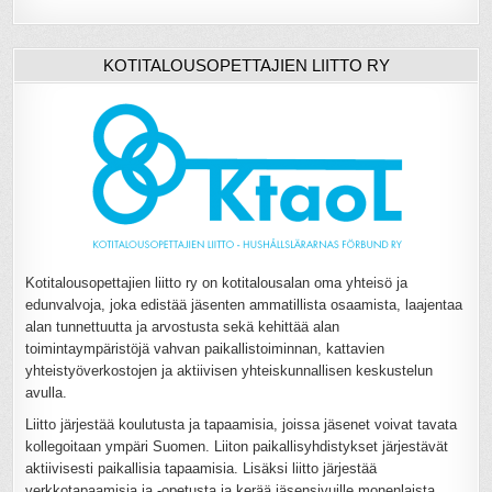
KOTITALOUSOPETTAJIEN LIITTO RY
Kotitalousopettajien liitto ry on kotitalousalan oma yhteisö ja
edunvalvoja, joka edistää jäsenten ammatillista osaamista, laajentaa
alan tunnettuutta ja arvostusta sekä kehittää alan
toimintaympäristöjä vahvan paikallistoiminnan, kattavien
yhteistyöverkostojen ja aktiivisen yhteiskunnallisen keskustelun
avulla.
Liitto järjestää koulutusta ja tapaamisia, joissa jäsenet voivat tavata
kollegoitaan ympäri Suomen. Liiton paikallisyhdistykset järjestävät
aktiivisesti paikallisia tapaamisia. Lisäksi liitto järjestää
verkkotapaamisia ja -opetusta ja kerää jäsensivuille monenlaista