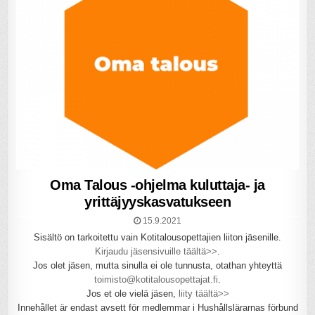
Oma Talous -ohjelma kuluttaja- ja
yrittäjyyskasvatukseen
15.9.2021
Sisältö on tarkoitettu vain Kotitalousopettajien liiton jäsenille.
Kirjaudu jäsensivuille täältä>>
.
Jos olet jäsen, mutta sinulla ei ole tunnusta, otathan yhteyttä
toimisto@kotitalousopettajat.fi
.
Jos et ole vielä jäsen,
liity täältä>>
Innehållet är endast avsett för medlemmar i Hushållslärarnas förbund