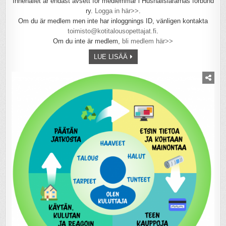
Innehållet är endast avsett för medlemmar i Hushållslärarnas förbund
ry.
Logga in här>>
.
Om du är medlem men inte har inloggnings ID, vänligen kontakta
toimisto@kotitalousopettajat.fi
.
Om du inte är medlem,
bli medlem här>>
LUE LISÄÄ