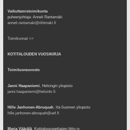
Vaikuttamistoimikunta
puheenjohtaja: Anneli Rantamäki
anneli.rantamaki@riihimaki.fi
Toimikunnat >>
KOTITALOUDEN VUOSIKIRJA
Toimitusneuvosto
Janni Haapaniemi
, Helsingin yliopisto
janni.haapaniemi@helsinki.fi
Hille Janhonen-Abruquah
, Itä-Suomen yliopisto
hille.janhonen-abruquah@uef.fi
Marja Väärälä
, Kotitalousopettajien liitto ry