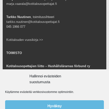
marja.vaarala@kotitalousopettajat.fi
Tarkko Nuutinen
, toimitussihteeri
tarkko.nuutinen@kotitalousopettajat.fi
045 1966 077
Kotitalouden vuosikirja >>
TOIMISTO
Kotitalousopettajien liitto – Hushållslärarnas förbund ry
Snellmaninkatu 25 B 24
Hallinnoi evästeiden
00170 Helsinki
toimisto@kotitalousopettajat.fi
suostumusta
Käytämme evästeitä verkkosivustomme optimointiin.
Tarkko Nuutinen
toiminnanjohtaja
tarkko.nuutinen@kotitalousopettajat.fi
Hyväksy
045 1966 077