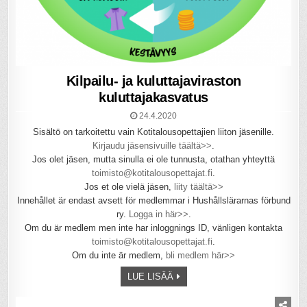
Kilpailu- ja kuluttajaviraston
kuluttajakasvatus
24.4.2020
Sisältö on tarkoitettu vain Kotitalousopettajien liiton jäsenille.
Kirjaudu jäsensivuille täältä>>
.
Jos olet jäsen, mutta sinulla ei ole tunnusta, otathan yhteyttä
toimisto@kotitalousopettajat.fi
.
Jos et ole vielä jäsen,
liity täältä>>
Innehållet är endast avsett för medlemmar i Hushållslärarnas förbund
ry.
Logga in här>>
.
Om du är medlem men inte har inloggnings ID, vänligen kontakta
toimisto@kotitalousopettajat.fi
.
Om du inte är medlem,
bli medlem här>>
LUE LISÄÄ