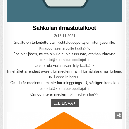
Sähkölän ilmastotalkoot
18.11.2021
Sisältö on tarkoitettu vain Kotitalousopettajien liiton jäsenille.
Kirjaudu jäsensivuille täältä>>
.
Jos olet jäsen, mutta sinulla ei ole tunnusta, otathan yhteyttä
toimisto@kotitalousopettajat.fi
.
Jos et ole vielä jäsen,
liity täältä>>
Innehållet är endast avsett för medlemmar i Hushållslärarnas förbund
ry.
Logga in här>>
.
Om du är medlem men inte har inloggnings ID, vänligen kontakta
toimisto@kotitalousopettajat.fi
.
Om du inte är medlem,
bli medlem här>>
LUE LISÄÄ