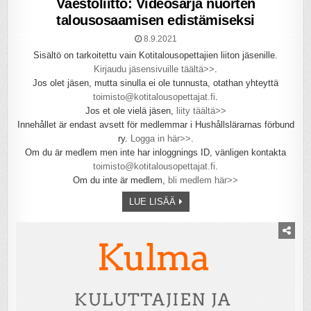
Väestöliitto: Videosarja nuorten
talousosaamisen edistämiseksi
8.9.2021
Sisältö on tarkoitettu vain Kotitalousopettajien liiton jäsenille.
Kirjaudu jäsensivuille täältä>>
.
Jos olet jäsen, mutta sinulla ei ole tunnusta, otathan yhteyttä
toimisto@kotitalousopettajat.fi
.
Jos et ole vielä jäsen,
liity täältä>>
Innehållet är endast avsett för medlemmar i Hushållslärarnas förbund
ry.
Logga in här>>
.
Om du är medlem men inte har inloggnings ID, vänligen kontakta
toimisto@kotitalousopettajat.fi
.
Om du inte är medlem,
bli medlem här>>
LUE LISÄÄ