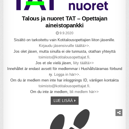
Talous ja nuoret TAT – Opettajan
aineistopankki
9.9.2020
Sisältö on tarkoitettu vain Kotitalousopettajien liiton jäsenille.
Kirjaudu jäsensivuille täältä>>
.
Jos olet jäsen, mutta sinulla ei ole tunnusta, otathan yhteyttä
toimisto@kotitalousopettajat.fi
.
Jos et ole vielä jäsen,
liity täältä>>
Innehållet är endast avsett för medlemmar i Hushållslärarnas förbund
ry.
Logga in här>>
.
Om du är medlem men inte har inloggnings ID, vänligen kontakta
toimisto@kotitalousopettajat.fi
.
Om du inte är medlem,
bli medlem här>>
LUE LISÄÄ