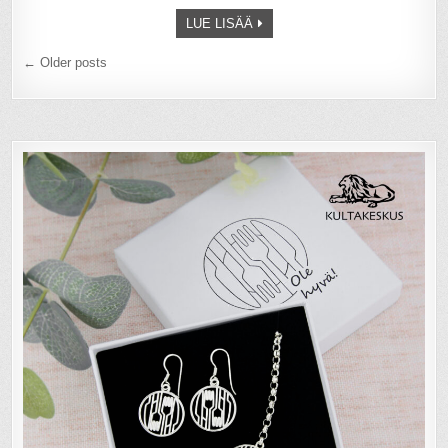
LUE LISÄÄ
Artikkelien
← Older posts
selaus