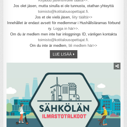
Kirjaudu jäsensivuille täältä>>
.
Jos olet jäsen, mutta sinulla ei ole tunnusta, otathan yhteyttä
toimisto@kotitalousopettajat.fi
.
Jos et ole vielä jäsen,
liity täältä>>
Innehållet är endast avsett för medlemmar i Hushållslärarnas förbund
ry.
Logga in här>>
.
Om du är medlem men inte har inloggnings ID, vänligen kontakta
toimisto@kotitalousopettajat.fi
.
Om du inte är medlem,
bli medlem här>>
LUE LISÄÄ