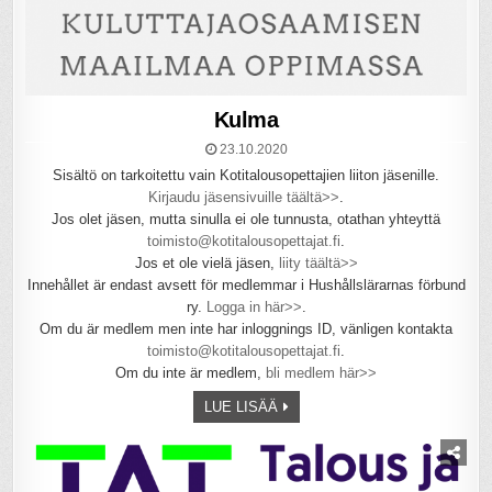
Kulma
23.10.2020
Sisältö on tarkoitettu vain Kotitalousopettajien liiton jäsenille.
Kirjaudu jäsensivuille täältä>>
.
Jos olet jäsen, mutta sinulla ei ole tunnusta, otathan yhteyttä
toimisto@kotitalousopettajat.fi
.
Jos et ole vielä jäsen,
liity täältä>>
Innehållet är endast avsett för medlemmar i Hushållslärarnas förbund
ry.
Logga in här>>
.
Om du är medlem men inte har inloggnings ID, vänligen kontakta
toimisto@kotitalousopettajat.fi
.
Om du inte är medlem,
bli medlem här>>
LUE LISÄÄ