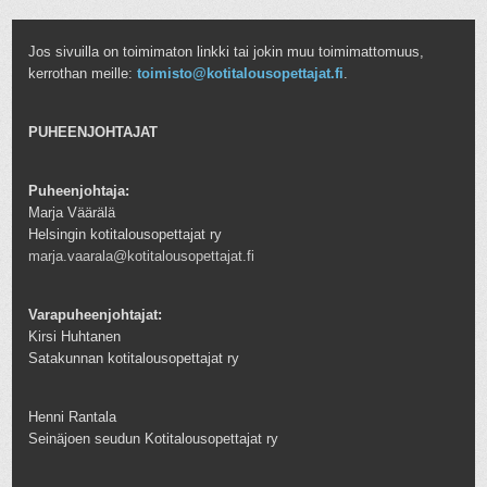
Jos sivuilla on toimimaton linkki tai jokin muu toimimattomuus,
kerrothan meille:
toimisto@kotitalousopettajat.fi
.
PUHEENJOHTAJAT
Puheenjohtaja:
Marja Väärälä
Helsingin kotitalousopettajat ry
marja.vaarala@kotitalousopettajat.fi
Varapuheenjohtajat:
Kirsi Huhtanen
Satakunnan kotitalousopettajat ry
Henni Rantala
Seinäjoen seudun Kotitalousopettajat ry