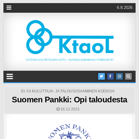
6.8.2026
POSTED
S3 KULUTTAJA- JA TALOUSOSAAMINEN KODISSA
IN
Suomen Pankki: Opi taloudesta
16.12.2021