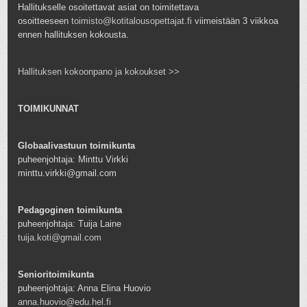
Hallitukselle osoitettavat asiat on toimitettava
osoitteeseen
toimisto@kotitalousopettajat.fi
viimeistään 3 viikkoa
ennen hallituksen kokousta.
Hallituksen kokoonpano ja kokoukset >>
TOIMIKUNNAT
Globaalivastuun toimikunta
puheenjohtaja: Minttu Virkki
minttu.virkki@gmail.com
Pedagoginen toimikunta
puheenjohtaja: Tuija Laine
tuija.koti@gmail.com
Senioritoimikunta
puheenjohtaja: Anna Elina Huovio
anna.huovio@edu.hel.fi