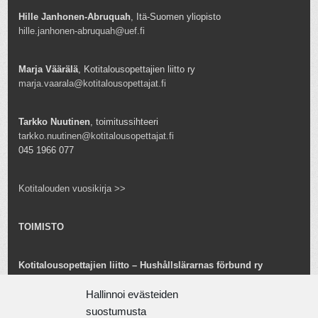
Hille Janhonen-Abruquah
, Itä-Suomen yliopisto
hille.janhonen-abruquah@uef.fi
Marja Väärälä
, Kotitalousopettajien liitto ry
marja.vaarala@kotitalousopettajat.fi
Tarkko Nuutinen
, toimitussihteeri
tarkko.nuutinen@kotitalousopettajat.fi
045 1966 077
Kotitalouden vuosikirja >>
TOIMISTO
Kotitalousopettajien liitto – Hushållslärarnas förbund ry
Snellmaninkatu 25 B 24
Hallinnoi evästeiden
00170 Helsinki
toimisto@kotitalousopettajat.fi
suostumusta