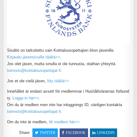
Sisältö on tarkoitettu vain Kotitalousopettajien liiton jäsenille.
Kirjaudu jäsensivuille täältä>>
.
Jos olet jäsen, mutta sinulla ei ole tunnusta, otathan yhteyttä
toimisto@kotitalousopettajat.fi
.
Jos et ole vielä jäsen,
liity täältä>>
Innehållet är endast avsett för medlemmar i Hushållslärarnas förbund
ry.
Logga in här>>
.
Om du är medlem men inte har inloggnings ID, vänligen kontakta
toimisto@kotitalousopettajat.fi
.
Om du inte är medlem,
bli medlem här>>
Share:
TWITTER
FACEBOOK
LINKEDIN