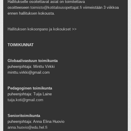
Hallitukselle osoitettavat asiat on toimitettava
osoitteeseen
toimisto@kotitalousopettajat.fi
viimeistään 3 viikkoa
ennen hallituksen kokousta.
Hallituksen kokoonpano ja kokoukset >>
TOIMIKUNNAT
Globaalivastuun toimikunta
puheenjohtaja: Minttu Virkki
minttu.virkki@gmail.com
Pedagoginen toimikunta
puheenjohtaja: Tuija Laine
tuija.koti@gmail.com
Senioritoimikunta
puheenjohtaja: Anna Elina Huovio
anna.huovio@edu.hel.fi