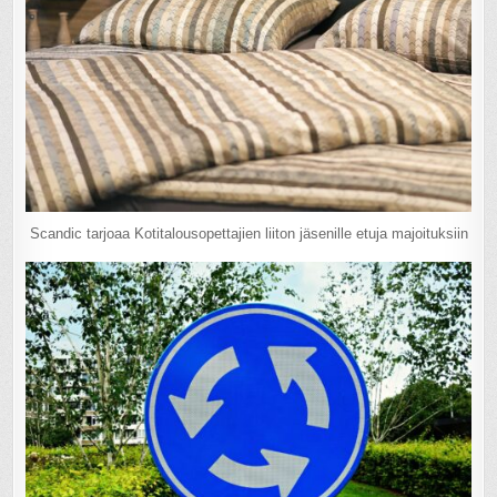
Scandic tarjoaa Kotitalousopettajien liiton jäsenille etuja majoituksiin