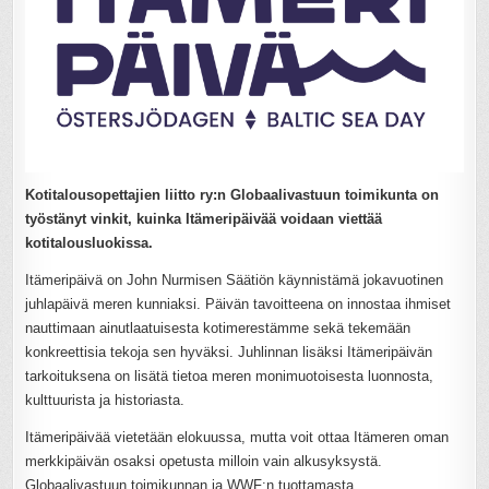
Kotitalousopettajien liitto ry:n Globaalivastuun toimikunta on
työstänyt vinkit, kuinka Itämeripäivää voidaan viettää
kotitalousluokissa.
Itämeripäivä on John Nurmisen Säätiön käynnistämä jokavuotinen
juhlapäivä meren kunniaksi. Päivän tavoitteena on innostaa ihmiset
nauttimaan ainutlaatuisesta kotimerestämme sekä tekemään
konkreettisia tekoja sen hyväksi. Juhlinnan lisäksi Itämeripäivän
tarkoituksena on lisätä tietoa meren monimuotoisesta luonnosta,
kulttuurista ja historiasta.
Itämeripäivää vietetään elokuussa, mutta voit ottaa Itämeren oman
merkkipäivän osaksi opetusta milloin vain alkusyksystä.
Globaalivastuun toimikunnan ja WWF:n tuottamasta