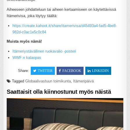
Aiheeseen johdatteluun tai aiheen kertaamiseen on käytettävissä
Itämerivisa, joka löytyy täältä:
https://create.kahoot.it/share/itamerivisa/d45493a4-fad5-4be8-
982d-c0ac1e5c0c84
Muista myös nämä!
Itämeriystävällinen ruokavalio -posteri
WWF:n kalaopas
Share:
TWITTER
FACEBOOK
LINKEDIN
Tagged
Globaalivastuun toimikunta
,
Itämeripäivä
Saattaisit olla kiinnostunut myös näistä