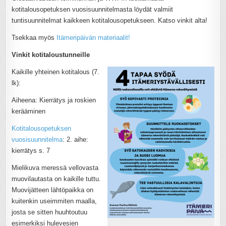
kotitalousopetuksen vuosisuunnitelmasta löydät valmiit
tuntisuunnitelmat kaikkeen kotitalousopetukseen. Katso vinkit alta!
Tsekkaa myös
Itämeripäivän materiaalit!
Vinkit kotitaloustunneille
Kaikille yhteinen kotitalous (7.
lk):
Aiheena: Kierrätys ja roskien
kerääminen
Kotitalousopetuksen
vuosisuunnitelma
: 2. aihe:
kierrätys s. 7
Mielikuva meressä vellovasta
muovilautasta on kaikille tuttu.
Muovijätteen lähtöpaikka on
kuitenkin useimmiten maalla,
josta se sitten huuhtoutuu
esimerkiksi hulevesien