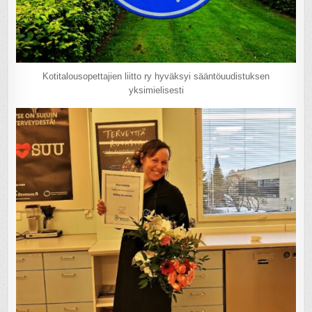
Kotitalousopettajien liitto ry hyväksyi sääntöuudistuksen
yksimielisesti