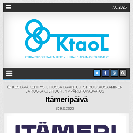
7.8.2026
POSTED
KESTÄVÄ KEHITYS
,
LIITOSSA TAPAHTUU
,
S1 RUOKAOSAAMINEN
IN
JA RUOKAKULTTUURI
,
YMPÄRISTÖKASVATUS
Itämeripäivä
9.8.2023