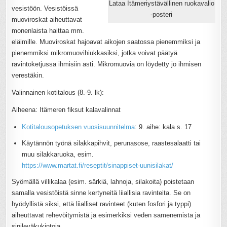
Lataa Itämeriystävällinen ruokavalio
vesistöön. Vesistöissä
-posteri
muoviroskat aiheuttavat
monenlaista haittaa mm.
eläimille. Muoviroskat hajoavat aikojen saatossa pienemmiksi ja
pienemmiksi mikromuovihiukkasiksi, jotka voivat päätyä
ravintoketjussa ihmisiin asti. Mikromuovia on löydetty jo ihmisen
verestäkin.
Valinnainen kotitalous (8.-9. lk):
Aiheena: Itämeren fiksut kalavalinnat
Kotitalousopetuksen vuosisuunnitelma
: 9. aihe: kala s. 17
Käytännön työnä silakkapihvit, perunasose, raastesalaatti tai
muu silakkaruoka, esim.
https://www.martat.fi/reseptit/sinappiset-uunisilakat/
Syömällä villikalaa (esim. särkiä, lahnoja, silakoita) poistetaan
samalla vesistöistä sinne kertyneitä liiallisia ravinteita. Se on
hyödyllistä siksi, että liialliset ravinteet (kuten fosfori ja typpi)
aiheuttavat rehevöitymistä ja esimerkiksi veden samenemista ja
sinileväkukintoja.