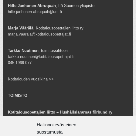
Hille Janhonen-Abruquah
, Itä-Suomen yliopisto
hille.janhonen-abruquah@uef.fi
Marja Väärälä
, Kotitalousopettajien liitto ry
marja.vaarala@kotitalousopettajat.fi
Tarkko Nuutinen
, toimitussihteeri
tarkko.nuutinen@kotitalousopettajat.fi
045 1966 077
Kotitalouden vuosikirja >>
TOIMISTO
Kotitalousopettajien liitto – Hushållslärarnas förbund ry
Snellmaninkatu 25 B 24
00170 Helsinki
Hallinnoi evästeiden
toimisto@kotitalousopettajat.fi
suostumusta