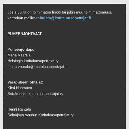
Jos sivuilla on toimimaton linkki tai jokin muu toimimattomuus,
kerrothan meille:
toimisto@kotitalousopettajat.fi
.
PUHEENJOHTAJAT
Puheenjohtaja:
Marja Väärälä
Helsingin kotitalousopettajat ry
marja.vaarala@kotitalousopettajat.fi
Varapuheenjohtajat:
Kirsi Huhtanen
Satakunnan kotitalousopettajat ry
Henni Rantala
Seinäjoen seudun Kotitalousopettajat ry