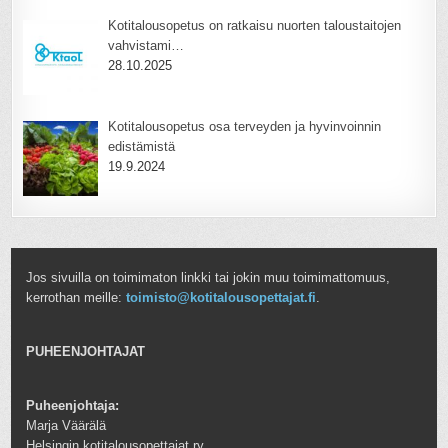
Kotitalousopetus on ratkaisu nuorten taloustaitojen
vahvistami…
28.10.2025
Kotitalousopetus osa terveyden ja hyvinvoinnin
edistämistä
19.9.2024
Jos sivuilla on toimimaton linkki tai jokin muu toimimattomuus,
kerrothan meille:
toimisto@kotitalousopettajat.fi
.
PUHEENJOHTAJAT
Puheenjohtaja:
Marja Väärälä
Helsingin kotitalousopettajat ry