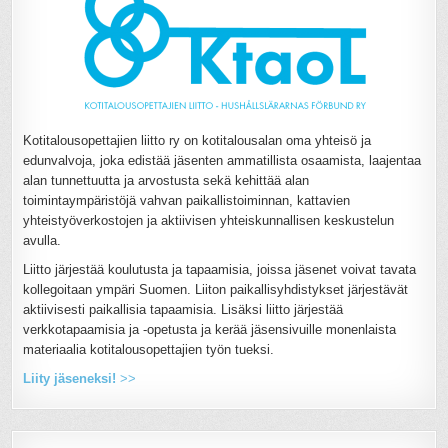
Kotitalousopettajien liitto ry on kotitalousalan oma yhteisö ja
edunvalvoja, joka edistää jäsenten ammatillista osaamista, laajentaa
alan tunnettuutta ja arvostusta sekä kehittää alan
toimintaympäristöjä vahvan paikallistoiminnan, kattavien
yhteistyöverkostojen ja aktiivisen yhteiskunnallisen keskustelun
avulla.
Liitto järjestää koulutusta ja tapaamisia, joissa jäsenet voivat tavata
kollegoitaan ympäri Suomen. Liiton paikallisyhdistykset järjestävät
aktiivisesti paikallisia tapaamisia. Lisäksi liitto järjestää
verkkotapaamisia ja -opetusta ja kerää jäsensivuille monenlaista
materiaalia kotitalousopettajien työn tueksi.
Liity jäseneksi!
>>