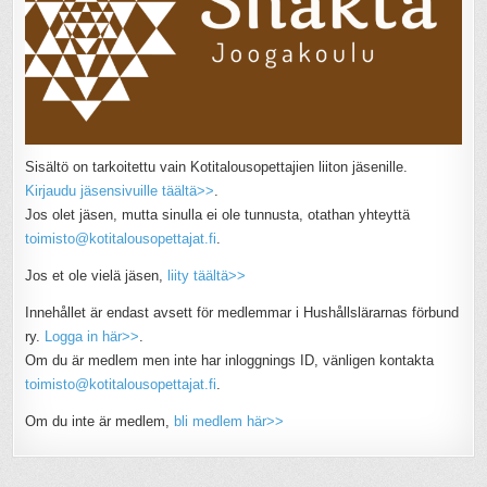
Sisältö on tarkoitettu vain Kotitalousopettajien liiton jäsenille.
Kirjaudu jäsensivuille täältä>>
.
Jos olet jäsen, mutta sinulla ei ole tunnusta, otathan yhteyttä
toimisto@kotitalousopettajat.fi
.
Jos et ole vielä jäsen,
liity täältä>>
Innehållet är endast avsett för medlemmar i Hushållslärarnas förbund
ry.
Logga in här>>
.
Om du är medlem men inte har inloggnings ID, vänligen kontakta
toimisto@kotitalousopettajat.fi
.
Om du inte är medlem,
bli medlem här>>