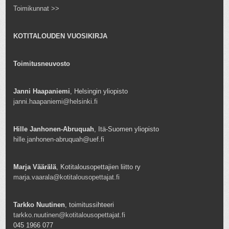
Toimikunnat >>
KOTITALOUDEN VUOSIKIRJA
Toimitusneuvosto
Janni Haapaniemi
, Helsingin yliopisto
janni.haapaniemi@helsinki.fi
Hille Janhonen-Abruquah
, Itä-Suomen yliopisto
hille.janhonen-abruquah@uef.fi
Marja Väärälä
, Kotitalousopettajien liitto ry
marja.vaarala@kotitalousopettajat.fi
Tarkko Nuutinen
, toimitussihteeri
tarkko.nuutinen@kotitalousopettajat.fi
045 1966 077