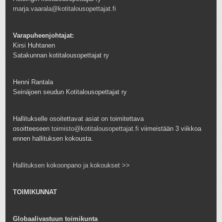
marja.vaarala@kotitalousopettajat.fi
Varapuheenjohtajat:
Kirsi Huhtanen
Satakunnan kotitalousopettajat ry
Henni Rantala
Seinäjoen seudun Kotitalousopettajat ry
Hallitukselle osoitettavat asiat on toimitettava
osoitteeseen
toimisto@kotitalousopettajat.fi
viimeistään 3 viikkoa
ennen hallituksen kokousta.
Hallituksen kokoonpano ja kokoukset >>
TOIMIKUNNAT
Globaalivastuun toimikunta