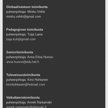
Globaalivastuun toimikunta
puheenjohtaja: Minttu Virkki
minttu.virkki@gmail.com
Pedagoginen toimikunta
puheenjohtaja: Tuija Laine
tuija.koti@gmail.com
Senioritoimikunta
puheenjohtaja: Anna Elina Huovio
anna.huovio@edu.hel.fi
Tulevaisuustoimikunta
puheenjohtaja: Kirsi Huhtanen
kirsihuhtanen@hotmail.com
Vaikuttamistoimikunta
puheenjohtaja: Anneli Rantamäki
anneli.rantamaki@riihimaki.fi