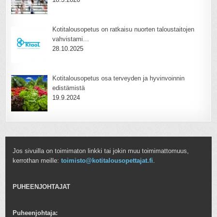
Kotitalousopetus on ratkaisu nuorten taloustaitojen
vahvistami…
28.10.2025
Kotitalousopetus osa terveyden ja hyvinvoinnin
edistämistä
19.9.2024
Jos sivuilla on toimimaton linkki tai jokin muu toimimattomuus,
kerrothan meille:
toimisto@kotitalousopettajat.fi
.
PUHEENJOHTAJAT
Puheenjohtaja: