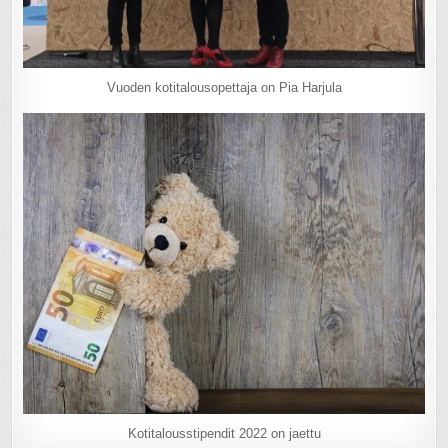
Vuoden kotitalousopettaja on Pia Harjula
Kotitalousstipendit 2022 on jaettu