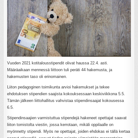
Vuoden 2021 kotitalousstipendit olivat haussa 22.4. asti.
Määräaikaan mennessä liittoon tuli peräti 44 hakemusta, ja
hakemusten taso oli erinomainen.
Liiton pedagoginen toimikunta arvioi hakemukset ja tekee
ehdotuksen stipendien saajista kokouksessaan keskiviikkona 5.5.
Tämän jälkeen liittohallitus vahvistaa stipendinsaajat kokousessa
6.5.
Stipendinsaajien varmistuttua stipendejä hakeneet opettajat saavat
liiton tomistolta viestin, jossa kerrotaan, mikäli oppilaalle on
myönnetty stipendi. Myös ne opettajat, joiden ehdokas ei tällä kertaa