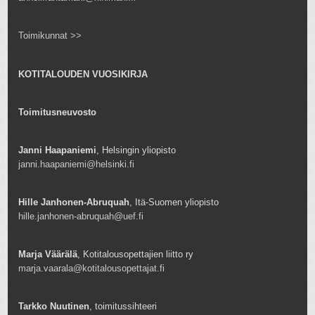
Toimikunnat >>
KOTITALOUDEN VUOSIKIRJA
Toimitusneuvosto
Janni Haapaniemi
, Helsingin yliopisto
janni.haapaniemi@helsinki.fi
Hille Janhonen-Abruquah
, Itä-Suomen yliopisto
hille.janhonen-abruquah@uef.fi
Marja Väärälä
, Kotitalousopettajien liitto ry
marja.vaarala@kotitalousopettajat.fi
Tarkko Nuutinen
, toimitussihteeri