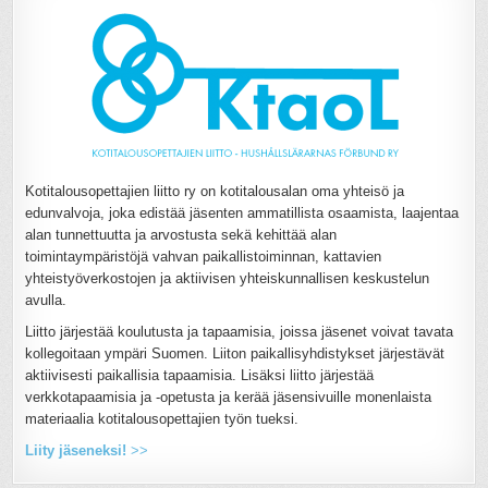
Kotitalousopettajien liitto ry on kotitalousalan oma yhteisö ja
edunvalvoja, joka edistää jäsenten ammatillista osaamista, laajentaa
alan tunnettuutta ja arvostusta sekä kehittää alan
toimintaympäristöjä vahvan paikallistoiminnan, kattavien
yhteistyöverkostojen ja aktiivisen yhteiskunnallisen keskustelun
avulla.
Liitto järjestää koulutusta ja tapaamisia, joissa jäsenet voivat tavata
kollegoitaan ympäri Suomen. Liiton paikallisyhdistykset järjestävät
aktiivisesti paikallisia tapaamisia. Lisäksi liitto järjestää
verkkotapaamisia ja -opetusta ja kerää jäsensivuille monenlaista
materiaalia kotitalousopettajien työn tueksi.
Liity jäseneksi!
>>