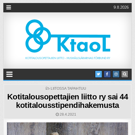
9.8.2026
POSTED
LIITOSSA TAPAHTUU
IN
Kotitalousopettajien liitto ry sai 44
kotitalousstipendihakemusta
28.4.2021