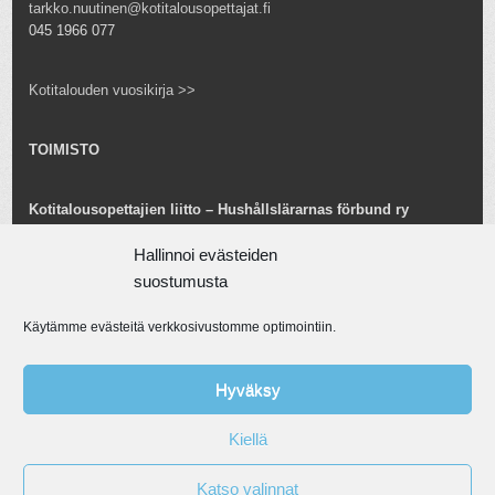
tarkko.nuutinen@kotitalousopettajat.fi
045 1966 077
Kotitalouden vuosikirja >>
TOIMISTO
Kotitalousopettajien liitto – Hushållslärarnas förbund ry
Snellmaninkatu 25 B 24
Hallinnoi evästeiden
00170 Helsinki
toimisto@kotitalousopettajat.fi
suostumusta
Käytämme evästeitä verkkosivustomme optimointiin.
Tarkko Nuutinen
toiminnanjohtaja
tarkko.nuutinen@kotitalousopettajat.fi
Hyväksy
045 1966 077
Kiellä
© Kotitalousopettajien liitto ry. Aineiston kaupallinen ja taloudellinen
Katso valinnat