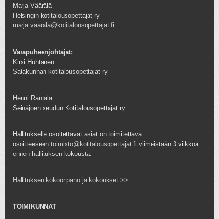
Marja Väärälä
Helsingin kotitalousopettajat ry
marja.vaarala@kotitalousopettajat.fi
Varapuheenjohtajat:
Kirsi Huhtanen
Satakunnan kotitalousopettajat ry
Henni Rantala
Seinäjoen seudun Kotitalousopettajat ry
Hallitukselle osoitettavat asiat on toimitettava
osoitteeseen
toimisto@kotitalousopettajat.fi
viimeistään 3 viikkoa
ennen hallituksen kokousta.
Hallituksen kokoonpano ja kokoukset >>
TOIMIKUNNAT