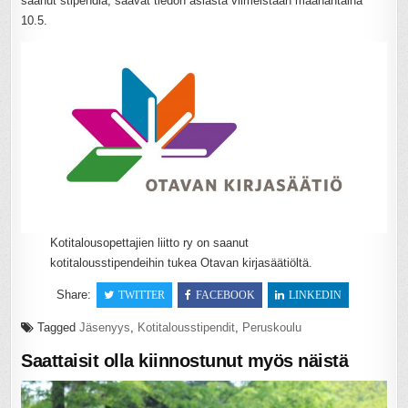
saanut stipendiä, saavat tiedon asiasta viimeistään maanantaina
10.5.
Kotitalousopettajien liitto ry on saanut
kotitalousstipendeihin tukea Otavan kirjasäätiöltä.
Share:
TWITTER
FACEBOOK
LINKEDIN
Tagged
Jäsenyys
,
Kotitalousstipendit
,
Peruskoulu
Saattaisit olla kiinnostunut myös näistä