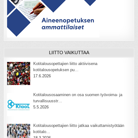
LIITTO VAIKUTTAA
Kotitalousopettajien liitto aktiivisena
kotitalousopetuksen pu…
17.6.2026
Kotitalousosaaminen on osa suomen työvoima- ja
turvallisuusstr…
5.5.2026
Kotitalousopettajien liitto jatkaa vaikuttamistyötään
kotitalo…
18.3.2026