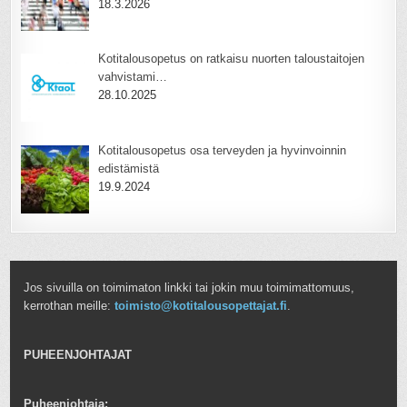
18.3.2026
Kotitalousopetus on ratkaisu nuorten taloustaitojen
vahvistami…
28.10.2025
Kotitalousopetus osa terveyden ja hyvinvoinnin
edistämistä
19.9.2024
Jos sivuilla on toimimaton linkki tai jokin muu toimimattomuus,
kerrothan meille:
toimisto@kotitalousopettajat.fi
.
PUHEENJOHTAJAT
Puheenjohtaja: