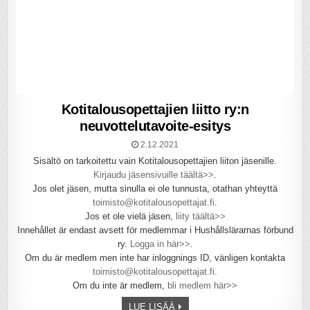
Kotitalousopettajien liitto ry:n
neuvottelutavoite-esitys
2.12.2021
Sisältö on tarkoitettu vain Kotitalousopettajien liiton jäsenille.
Kirjaudu jäsensivuille täältä>>
.
Jos olet jäsen, mutta sinulla ei ole tunnusta, otathan yhteyttä
toimisto@kotitalousopettajat.fi
.
Jos et ole vielä jäsen,
liity täältä>>
Innehållet är endast avsett för medlemmar i Hushållslärarnas förbund
ry.
Logga in här>>
.
Om du är medlem men inte har inloggnings ID, vänligen kontakta
toimisto@kotitalousopettajat.fi
.
Om du inte är medlem,
bli medlem här>>
LUE LISÄÄ