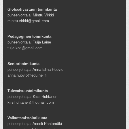
Globaalivastuun toimikunta
puheenjohtaja: Minttu Virkki
minttu.virkki@gmail.com
Pedagoginen toimikunta
puheenjohtaja: Tuija Laine
tuija.koti@gmail.com
Senioritoimikunta
puheenjohtaja: Anna Elina Huovio
anna.huovio@edu.hel.fi
Tulevaisuustoimikunta
puheenjohtaja: Kirsi Huhtanen
kirsihuhtanen@hotmail.com
Vaikuttamistoimikunta
puheenjohtaja: Anneli Rantamäki