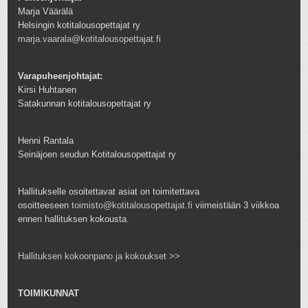
Marja Väärälä
Helsingin kotitalousopettajat ry
marja.vaarala@kotitalousopettajat.fi
Varapuheenjohtajat:
Kirsi Huhtanen
Satakunnan kotitalousopettajat ry
Henni Rantala
Seinäjoen seudun Kotitalousopettajat ry
Hallitukselle osoitettavat asiat on toimitettava
osoitteeseen
toimisto@kotitalousopettajat.fi
viimeistään 3 viikkoa
ennen hallituksen kokousta.
Hallituksen kokoonpano ja kokoukset >>
TOIMIKUNNAT