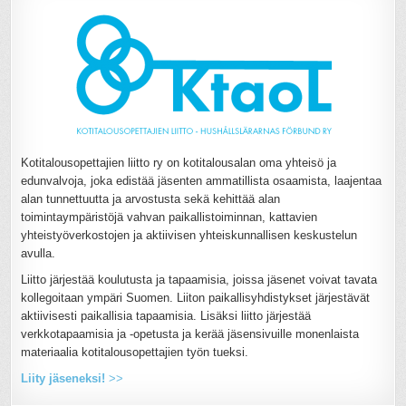
Kotitalousopettajien liitto ry on kotitalousalan oma yhteisö ja
edunvalvoja, joka edistää jäsenten ammatillista osaamista, laajentaa
alan tunnettuutta ja arvostusta sekä kehittää alan
toimintaympäristöjä vahvan paikallistoiminnan, kattavien
yhteistyöverkostojen ja aktiivisen yhteiskunnallisen keskustelun
avulla.
Liitto järjestää koulutusta ja tapaamisia, joissa jäsenet voivat tavata
kollegoitaan ympäri Suomen. Liiton paikallisyhdistykset järjestävät
aktiivisesti paikallisia tapaamisia. Lisäksi liitto järjestää
verkkotapaamisia ja -opetusta ja kerää jäsensivuille monenlaista
materiaalia kotitalousopettajien työn tueksi.
Liity jäseneksi!
>>