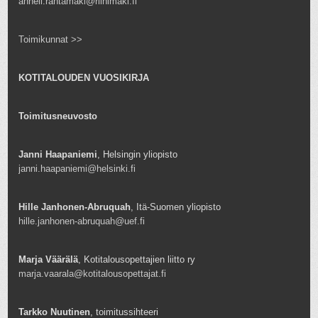
anneli.rantamaki@riihimaki.fi
Toimikunnat >>
KOTITALOUDEN VUOSIKIRJA
Toimitusneuvosto
Janni Haapaniemi
, Helsingin yliopisto
janni.haapaniemi@helsinki.fi
Hille Janhonen-Abruquah
, Itä-Suomen yliopisto
hille.janhonen-abruquah@uef.fi
Marja Väärälä
, Kotitalousopettajien liitto ry
marja.vaarala@kotitalousopettajat.fi
Tarkko Nuutinen
, toimitussihteeri