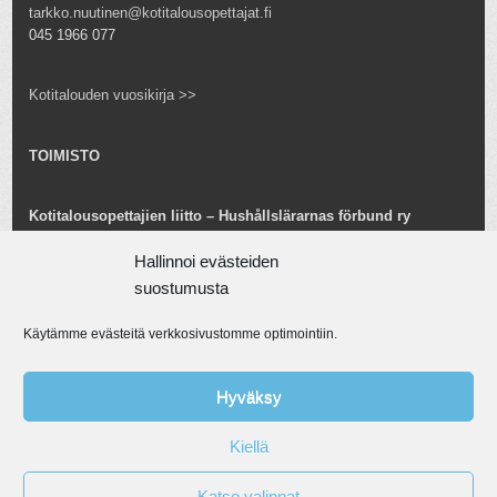
tarkko.nuutinen@kotitalousopettajat.fi
045 1966 077
Kotitalouden vuosikirja >>
TOIMISTO
Kotitalousopettajien liitto – Hushållslärarnas förbund ry
Snellmaninkatu 25 B 24
00170 Helsinki
Hallinnoi evästeiden
toimisto@kotitalousopettajat.fi
suostumusta
Käytämme evästeitä verkkosivustomme optimointiin.
Tarkko Nuutinen
toiminnanjohtaja
tarkko.nuutinen@kotitalousopettajat.fi
Hyväksy
045 1966 077
Kiellä
© Kotitalousopettajien liitto ry. Aineiston kaupallinen ja taloudellinen
Katso valinnat