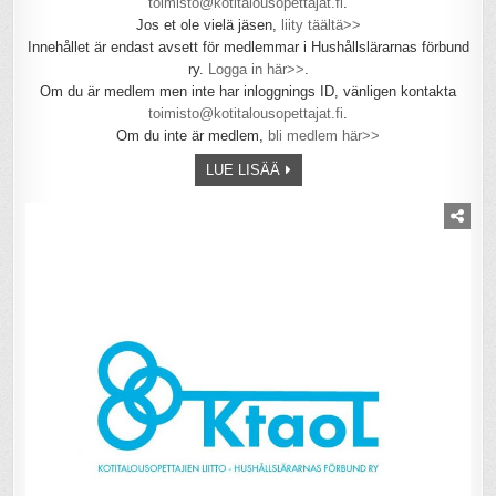
toimisto@kotitalousopettajat.fi
.
Jos et ole vielä jäsen,
liity täältä>>
Innehållet är endast avsett för medlemmar i Hushållslärarnas förbund
ry.
Logga in här>>
.
Om du är medlem men inte har inloggnings ID, vänligen kontakta
toimisto@kotitalousopettajat.fi
.
Om du inte är medlem,
bli medlem här>>
LUE LISÄÄ