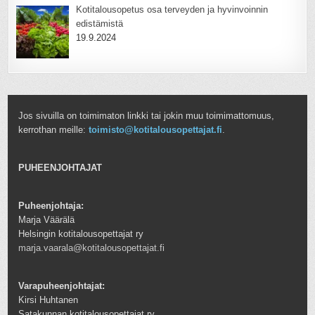
Kotitalousopetus osa terveyden ja hyvinvoinnin
edistämistä
19.9.2024
Jos sivuilla on toimimaton linkki tai jokin muu toimimattomuus,
kerrothan meille:
toimisto@kotitalousopettajat.fi
.
PUHEENJOHTAJAT
Puheenjohtaja:
Marja Väärälä
Helsingin kotitalousopettajat ry
marja.vaarala@kotitalousopettajat.fi
Varapuheenjohtajat:
Kirsi Huhtanen
Satakunnan kotitalousopettajat ry