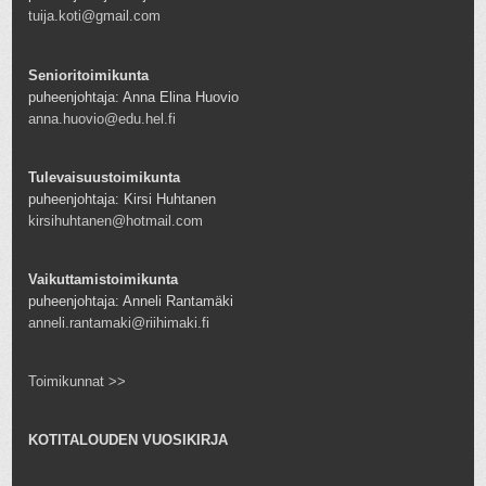
tuija.koti@gmail.com
Senioritoimikunta
puheenjohtaja: Anna Elina Huovio
anna.huovio@edu.hel.fi
Tulevaisuustoimikunta
puheenjohtaja: Kirsi Huhtanen
kirsihuhtanen@hotmail.com
Vaikuttamistoimikunta
puheenjohtaja: Anneli Rantamäki
anneli.rantamaki@riihimaki.fi
Toimikunnat >>
KOTITALOUDEN VUOSIKIRJA