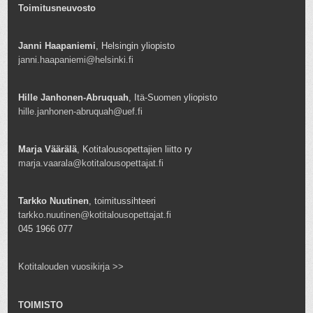
Toimitusneuvosto
Janni Haapaniemi
, Helsingin yliopisto
janni.haapaniemi@helsinki.fi
Hille Janhonen-Abruquah
, Itä-Suomen yliopisto
hille.janhonen-abruquah@uef.fi
Marja Väärälä
, Kotitalousopettajien liitto ry
marja.vaarala@kotitalousopettajat.fi
Tarkko Nuutinen
, toimitussihteeri
tarkko.nuutinen@kotitalousopettajat.fi
045 1966 077
Kotitalouden vuosikirja >>
TOIMISTO