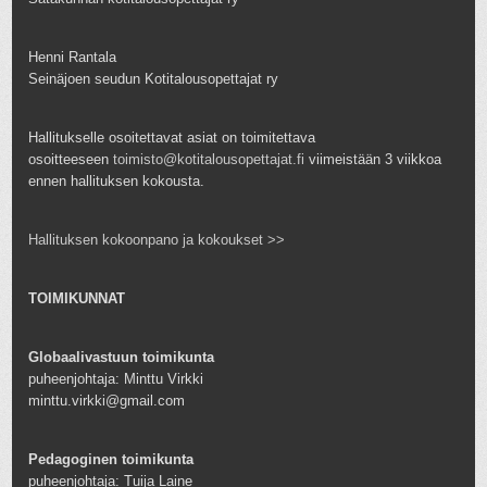
Henni Rantala
Seinäjoen seudun Kotitalousopettajat ry
Hallitukselle osoitettavat asiat on toimitettava
osoitteeseen
toimisto@kotitalousopettajat.fi
viimeistään 3 viikkoa
ennen hallituksen kokousta.
Hallituksen kokoonpano ja kokoukset >>
TOIMIKUNNAT
Globaalivastuun toimikunta
puheenjohtaja: Minttu Virkki
minttu.virkki@gmail.com
Pedagoginen toimikunta
puheenjohtaja: Tuija Laine