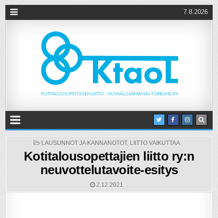
7.8.2026
POSTED
LAUSUNNOT JA KANNANOTOT
,
LIITTO VAIKUTTAA
IN
Kotitalousopettajien liitto ry:n
neuvottelutavoite-esitys
2.12.2021