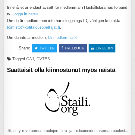
Innehållet är endast avsett för medlemmar i Hushållslärarnas förbund
ry.
Logga in här>>
.
Om du är medlem men inte har inloggnings ID, vänligen kontakta
toimisto@kotitalousopettajat.fi
.
Om du inte är medlem,
bli medlem här>>
Share:
TWITTER
FACEBOOK
LINKEDIN
Tagged
OAJ
,
OVTES
Saattaisit olla kiinnostunut myös näistä
Staili ry:n vetoomus koulujen taito- ja taideaineiden aseman puolesta