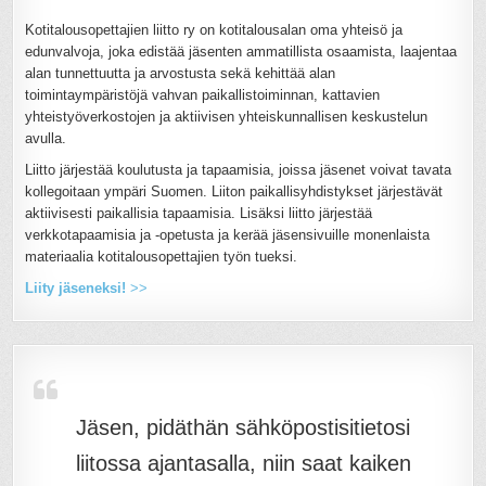
Kotitalousopettajien liitto ry on kotitalousalan oma yhteisö ja
edunvalvoja, joka edistää jäsenten ammatillista osaamista, laajentaa
alan tunnettuutta ja arvostusta sekä kehittää alan
toimintaympäristöjä vahvan paikallistoiminnan, kattavien
yhteistyöverkostojen ja aktiivisen yhteiskunnallisen keskustelun
avulla.
Liitto järjestää koulutusta ja tapaamisia, joissa jäsenet voivat tavata
kollegoitaan ympäri Suomen. Liiton paikallisyhdistykset järjestävät
aktiivisesti paikallisia tapaamisia. Lisäksi liitto järjestää
verkkotapaamisia ja -opetusta ja kerää jäsensivuille monenlaista
materiaalia kotitalousopettajien työn tueksi.
Liity jäseneksi!
>>
Jäsen, pidäthän sähköpostisitietosi
liitossa ajantasalla, niin saat kaiken