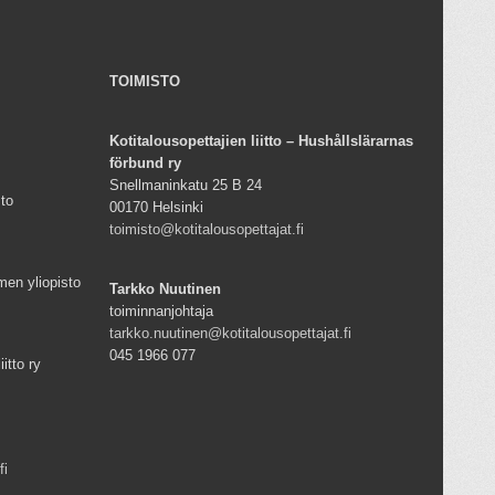
TOIMISTO
Kotitalousopettajien liitto – Hushållslärarnas
förbund ry
Snellmaninkatu 25 B 24
sto
00170 Helsinki
toimisto@kotitalousopettajat.fi
men yliopisto
Tarkko Nuutinen
toiminnanjohtaja
tarkko.nuutinen@kotitalousopettajat.fi
045 1966 077
iitto ry
fi