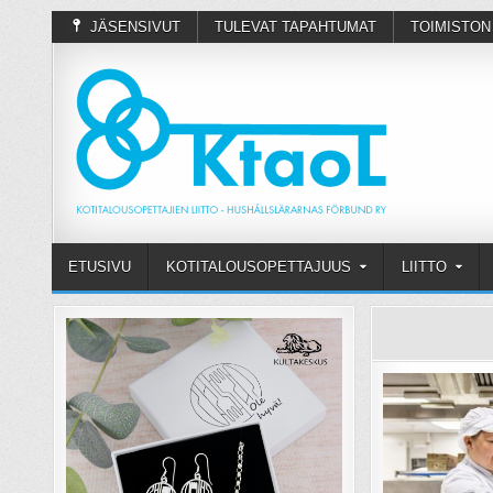
JÄSENSIVUT
TULEVAT TAPAHTUMAT
TOIMISTON
ETUSIVU
KOTITALOUSOPETTAJUUS
LIITTO