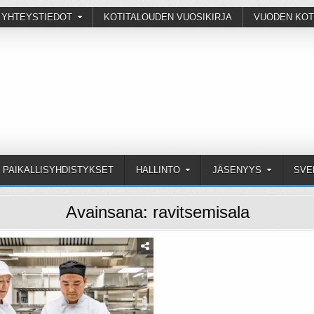
 YHTEYSTIEDOT
KOTITALOUDEN VUOSIKIRJA
VUODEN KOT
PAIKALLISYHDISTYKSET
HALLINTO
JÄSENYYS
SVE
Avainsana:
ravitsemisala