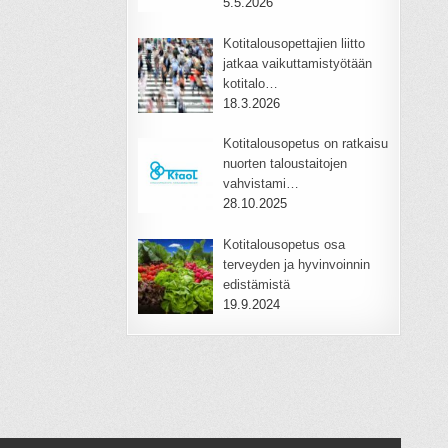
5.5.2026
Kotitalousopettajien liitto
jatkaa vaikuttamistyötään
kotitalo…
18.3.2026
Kotitalousopetus on ratkaisu
nuorten taloustaitojen
vahvistami…
28.10.2025
Kotitalousopetus osa
terveyden ja hyvinvoinnin
edistämistä
19.9.2024