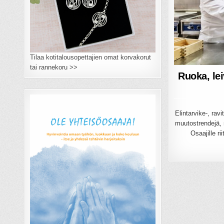
Tilaa kotitalousopettajien omat korvakorut
tai rannekoru >>
Ruoka, lei
Elintarvike-, rav
muutostrendejä, 
Osaajille r