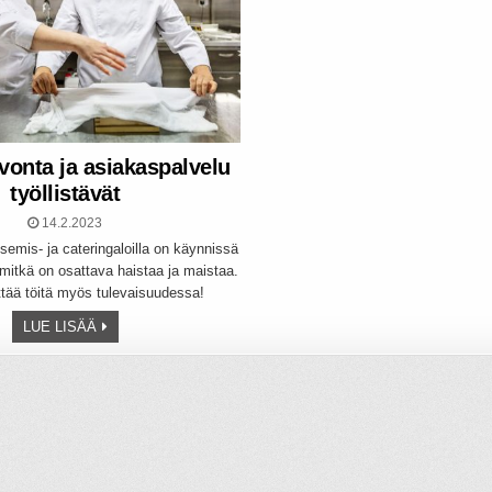
vonta ja asiakaspalvelu
työllistävät
14.2.2023
itsemis- ja cateringaloilla on käynnissä
mitkä on osattava haistaa ja maistaa.
iittää töitä myös tulevaisuudessa!
LUE LISÄÄ