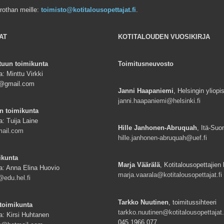
rrothan meille:
toimisto@kotitalousopettajat.fi
.
AT
KOTITALOUDEN VUOSIKIRJA
tuun toimikunta
Toimitusneuvosto
: Minttu Virkki
ki@gmail.com
Janni Haapaniemi
, Helsingin yliopi
janni.haapaniemi@helsinki.fi
n toimikunta
a: Tuija Laine
Hille Janhonen-Abruquah
, Itä-Suo
mail.com
hille.janhonen-abruquah@uef.fi
ikunta
Marja Väärälä
, Kotitalousopettajien l
a: Anna Elina Huovio
marja.vaarala@kotitalousopettajat.fi
edu.hel.fi
Tarkko Nuutinen
, toimitussihteeri
toimikunta
tarkko.nuutinen@kotitalousopettajat.
a: Kirsi Huhtanen
045 1966 077