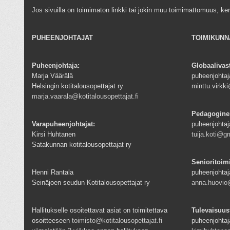
Jos sivuilla on toimimaton linkki tai jokin muu toimimattomuus, ke
PUHEENJOHTAJAT
TOIMIKUNN
Puheenjohtaja:
Globaalivas
Marja Väärälä
puheenjohtaja
Helsingin kotitalousopettajat ry
minttu.virk
marja.vaarala@kotitalousopettajat.fi
Pedagogine
Varapuheenjohtajat:
puheenjohtaj
Kirsi Huhtanen
tuija.koti@g
Satakunnan kotitalousopettajat ry
Senioritoim
Henni Rantala
puheenjohtaj
Seinäjoen seudun Kotitalousopettajat ry
anna.huovio@
Hallitukselle osoitettavat asiat on toimitettava
Tulevaisuus
osoitteeseen
toimisto@kotitalousopettajat.fi
puheenjohtaj