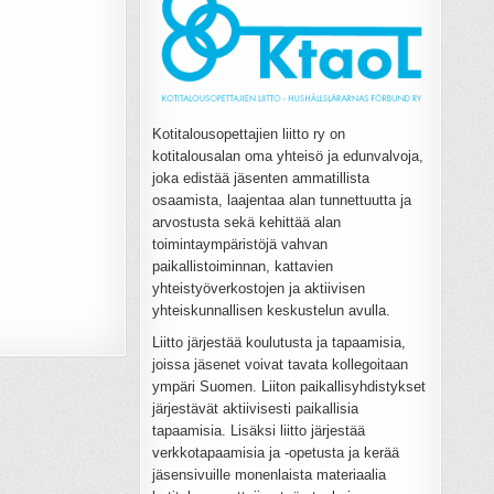
Kotitalousopettajien liitto ry on
kotitalousalan oma yhteisö ja edunvalvoja,
joka edistää jäsenten ammatillista
osaamista, laajentaa alan tunnettuutta ja
arvostusta sekä kehittää alan
toimintaympäristöjä vahvan
paikallistoiminnan, kattavien
yhteistyöverkostojen ja aktiivisen
yhteiskunnallisen keskustelun avulla.
Liitto järjestää koulutusta ja tapaamisia,
joissa jäsenet voivat tavata kollegoitaan
ympäri Suomen. Liiton paikallisyhdistykset
järjestävät aktiivisesti paikallisia
tapaamisia. Lisäksi liitto järjestää
verkkotapaamisia ja -opetusta ja kerää
jäsensivuille monenlaista materiaalia