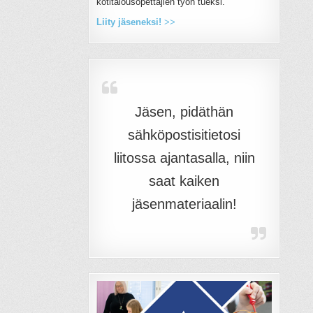
kotitalousopettajien työn tueksi.
Liity jäseneksi!
>>
Jäsen, pidäthän
sähköpostisitietosi
liitossa ajantasalla, niin
saat kaiken
jäsenmateriaalin!