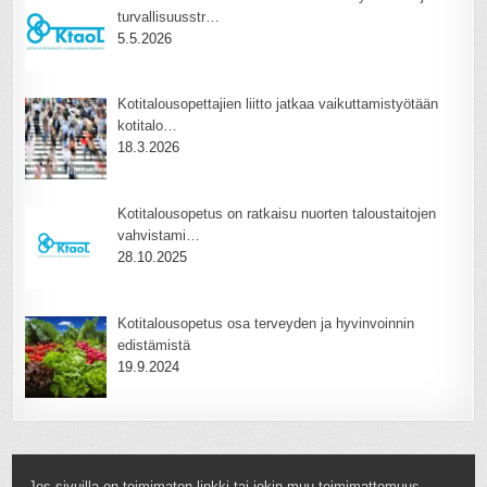
turvallisuusstr…
5.5.2026
Kotitalousopettajien liitto jatkaa vaikuttamistyötään
kotitalo…
18.3.2026
Kotitalousopetus on ratkaisu nuorten taloustaitojen
vahvistami…
28.10.2025
Kotitalousopetus osa terveyden ja hyvinvoinnin
edistämistä
19.9.2024
Jos sivuilla on toimimaton linkki tai jokin muu toimimattomuus,