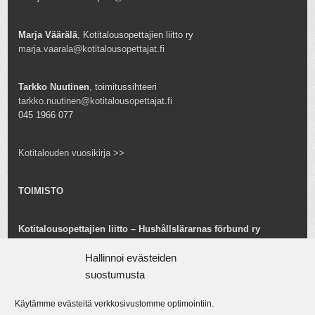
Marja Väärälä
, Kotitalousopettajien liitto ry
marja.vaarala@kotitalousopettajat.fi
Tarkko Nuutinen
, toimitussihteeri
tarkko.nuutinen@kotitalousopettajat.fi
045 1966 077
Kotitalouden vuosikirja >>
TOIMISTO
Kotitalousopettajien liitto – Hushållslärarnas förbund ry
Snellmaninkatu 25 B 24
Hallinnoi evästeiden
00170 Helsinki
toimisto@kotitalousopettajat.fi
suostumusta
Käytämme evästeitä verkkosivustomme optimointiin.
Tarkko Nuutinen