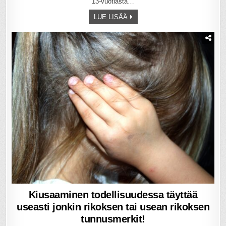
13-vuotiasta…
LUE LISÄÄ
Kiusaaminen todellisuudessa täyttää
useasti jonkin rikoksen tai usean rikoksen
tunnusmerkit!