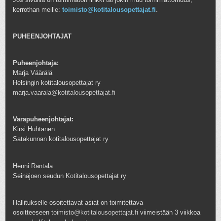
kerrothan meille:
toimisto@kotitalousopettajat.fi
.
PUHEENJOHTAJAT
Puheenjohtaja:
Marja Väärälä
Helsingin kotitalousopettajat ry
marja.vaarala@kotitalousopettajat.fi
Varapuheenjohtajat:
Kirsi Huhtanen
Satakunnan kotitalousopettajat ry
Henni Rantala
Seinäjoen seudun Kotitalousopettajat ry
Hallitukselle osoitettavat asiat on toimitettava
osoitteeseen
toimisto@kotitalousopettajat.fi
viimeistään 3 viikkoa