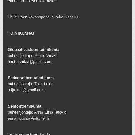
ennen hallituksen kokousta.
Hallituksen kokoonpano ja kokoukset >>
TOIMIKUNNAT
Globaalivastuun toimikunta
puheenjohtaja: Minttu Virkki
minttu.virkki@gmail.com
Pedagoginen toimikunta
puheenjohtaja: Tuija Laine
tuija.koti@gmail.com
Senioritoimikunta
puheenjohtaja: Anna Elina Huovio
anna.huovio@edu.hel.fi
Tulevaisuustoimikunta