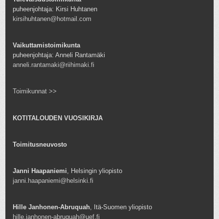
puheenjohtaja: Kirsi Huhtanen
kirsihuhtanen@hotmail.com
Vaikuttamistoimikunta
puheenjohtaja: Anneli Rantamäki
anneli.rantamaki@riihimaki.fi
Toimikunnat >>
KOTITALOUDEN VUOSIKIRJA
Toimitusneuvosto
Janni Haapaniemi
, Helsingin yliopisto
janni.haapaniemi@helsinki.fi
Hille Janhonen-Abruquah
, Itä-Suomen yliopisto
hille.janhonen-abruquah@uef.fi