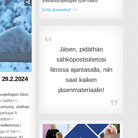
kotitalousopettajien työn tueksi.
Liity jäseneksi!
>>
Jäsen, pidäthän
sähköpostisitietosi
liitossa ajantasalla, niin
i 29.2.2024
saat kaiken
jäsenmateriaalin!
opettajien liiton
e täältä>>
.
tunnusta, otathan
ettajat.fi
.
 täältä>>
 medlemmar i
ga in här>>
.
loggnings ID,