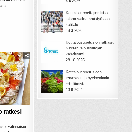
5.5.2026
rvata…
Kotitalousopettajien liitto
jatkaa vaikuttamistyötään
kotitalo…
18.3.2026
Kotitalousopetus on ratkaisu
nuorten taloustaitojen
vahvistami…
28.10.2025
Kotitalousopetus osa
terveyden ja hyvinvoinnin
edistämistä
19.9.2024
o ratkesi
iset valinnaisen