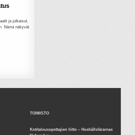
tus
lit ja julkaisut,
een. Nämä näkyvät
TOIMISTO
Kotitalousopettajien liitto – Hushållslärarnas