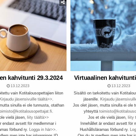
nen kahvitunti 29.3.2024
Virtuaalinen kahvitunt
13.12.2023
13.12.2023
itettu vain Kotitalousopettajien liiton
Sisältö on tarkoitettu vain Kotitalous
Kirjaudu jäsensivuille täältä>>
.
jäsenille.
Kirjaudu jäsensivuill
mutta sinulla ei ole tunnusta, otathan
Jos olet jäsen, mutta sinulla ei ole 
toimisto@kotitalousopettajat.fi
.
yhteyttä
toimisto@kotitalousop
ole vielä jäsen,
liity täältä>>
Jos et ole vielä jäsen,
liity
är endast avsett för medlemmar i
Innehållet är endast avsett för
arnas förbund ry.
Logga in här>>
.
Hushållslärarnas förbund ry.
Log
lem men inte har inloggnings ID,
Om du är medlem men inte har in