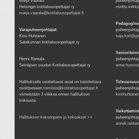
Marja Väärälä
puheenjohtaja
Helsingin kotitalousopettajat ry
minttu.virk
marja.vaarala@kotitalousopettajat.fi
Pedagogine
Varapuheenjohtajat:
puheenjohtaj
Kirsi Huhtanen
tuija.koti@g
Satakunnan kotitalousopettajat ry
Senioritoim
Henni Rantala
puheenjohtaj
Seinäjoen seudun Kotitalousopettajat ry
anna.huovio@
Hallitukselle osoitettavat asiat on toimitettava
Tulevaisuus
osoitteeseen
toimisto@kotitalousopettajat.fi
puheenjohtaj
viimeistään 3 viikkoa ennen hallituksen
kirsihuhtan
kokousta.
Vaikuttamis
Hallituksen kokoonpano ja kokoukset >>
puheenjohtaj
anneli.rantam