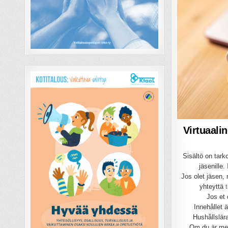
Virtuaali
Sisältö on tarko
jäsenille.
Jos olet jäsen, 
yhteyttä
Jos et 
Innehållet 
Hushållslär
Om du är med