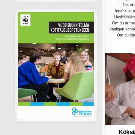
Jos et 
Innehållet 
Hushållslär
Om du är med
vänligen kont
Om du int
Köksä