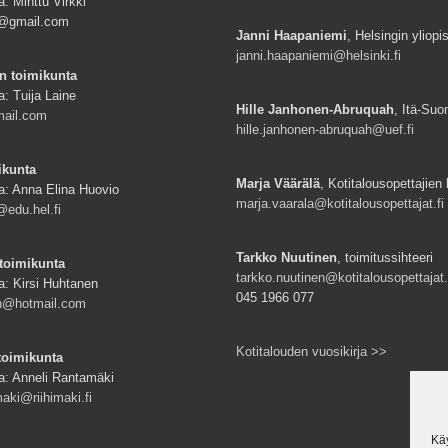
: Minttu Virkki
ki@gmail.com
Janni Haapaniemi
, Helsingin yliopi
janni.haapaniemi@helsinki.fi
n toimikunta
a: Tuija Laine
Hille Janhonen-Abruquah
, Itä-Suo
mail.com
hille.janhonen-abruquah@uef.fi
ikunta
Marja Väärälä
, Kotitalousopettajien l
a: Anna Elina Huovio
marja.vaarala@kotitalousopettajat.fi
edu.hel.fi
Tarkko Nuutinen
, toimitussihteeri
toimikunta
tarkko.nuutinen@kotitalousopettajat.
a: Kirsi Huhtanen
045 1966 077
en@hotmail.com
Kotitalouden vuosikirja >>
toimikunta
a: Anneli Rantamäki
aki@riihimaki.fi
Kä