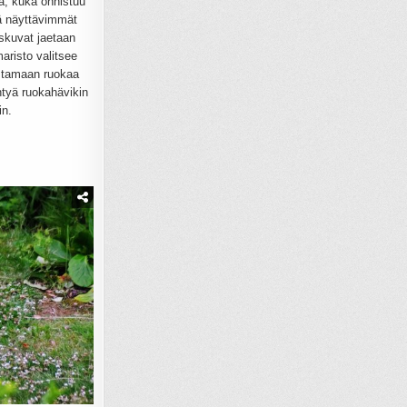
tä, kuka onnistuu
ä näyttävimmät
skuvat jaetaan
aristo valitsee
istamaan ruokaa
htyä ruokahävikin
in.