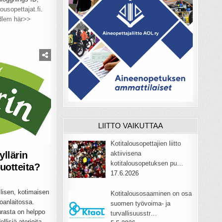
ousopettajat.fi
.
dlem här>>
LIITTO VAIKUTTAA
Kotitalousopettajien liitto
yllärin
aktiivisena
kotitalousopetuksen pu…
uotteita?
17.6.2026
llisen, kotimaisen
Kotitalousosaaminen on osa
oanlaitossa.
suomen työvoima- ja
urasta on helppo
turvallisuusstr…
llisiä aterioita.