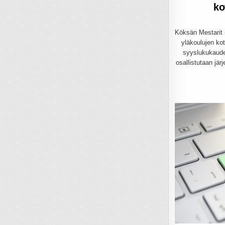
ko
Köksän Mestarit -
yläkoulujen koti
syyslukukaudel
osallistutaan jär