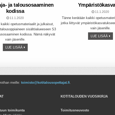
aja- ja talousosaaminen
Ympäristökasva
kodissa
11.1.2020
Tänne kerätään kaikki opetusmateriaa
11.1.2020
jotka liittyvät ympäristökasvatuks
aikki opetusmateriaalit ja julkaisut,
vain jäsenille.
otitalousoppiaineen sisältöalueeseen S3
alousosaaminen kodissa. Nämä näkyvät
LUE LISÄÄ
vain jäsenille.
LUE LISÄÄ
lien
rrothan meille:
toimisto@kotitalousopettajat.fi
.
AT
KOTITALOUDEN VUOSIKIRJA
tuun toimikunta
Toimitusneuvosto