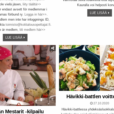
ole vielä jäsen,
liity täältä>>
Kauralla voi helposti ko
är endast avsett för medlemmar i
LUE LISÄÄ
arnas förbund ry.
Logga in här>>
.
lem men inte har inloggnings ID,
akta
toimisto@kotitalousopettajat.fi
.
e är medlem,
bli medlem här>>
LUE LISÄÄ
Hävikki-battlen voitt
27.10.2020
Hävikki-battlessa yhdeksäsluokkala
n Mestarit -kilpailu