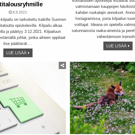
kotitalouden opiskelijat kisaavat sii
titalousryhmille
valmistamaan kauppojen hävikist
kahden ruokalajin annokset. Anno
8.9.2021
Instagramissa, josta kilpailun tuom
kilpailu on tarkoitettu kaikille Suomen
voittajat. Ideana on opetella valm
taloutta opiskeleville. Kilpailu alkaa
satunnaisista raaka-aineista ja pere
la ja päättyy 3.12.2021. Kilpailuun
vähentämisen keinoih
jestämällä juhlat, jonka aiheen oppilaat
itse päättävät….
LUE LISÄÄ
LUE LISÄÄ