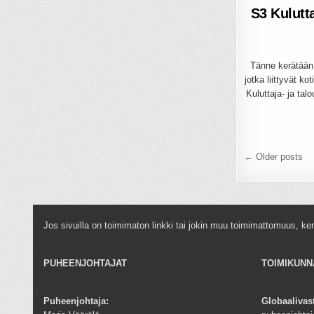
S3 Kulutt
Tänne kerätään k
jotka liittyvät k
Kuluttaja- ja t
Artikke
← Older posts
selaus
Jos sivuilla on toimimaton linkki tai jokin muu toimimattomuus, ke
PUHEENJOHTAJAT
TOIMIKUNN
Puheenjohtaja:
Globaalivas