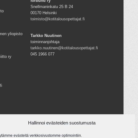
förbund ry
Snellmaninkatu 25 B 24
sto
00170 Helsinki
toimisto@kotitalousopettajat.fi
men yliopisto
Tarkko Nuutinen
toiminnanjohtaja
tarkko.nuutinen@kotitalousopettajat.fi
045 1966 077
iitto ry
fi
Hallinnoi evästeiden suostumusta
ytämme evästeitä verkkosivustomme optimointiin.