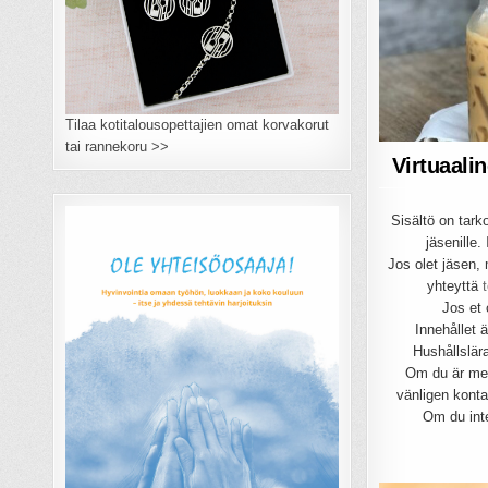
Tilaa kotitalousopettajien omat korvakorut
tai rannekoru >>
Virtuaali
Sisältö on tarko
jäsenille.
Jos olet jäsen, 
yhteyttä
Jos et 
Innehållet 
Hushållslär
Om du är med
vänligen kont
Om du int