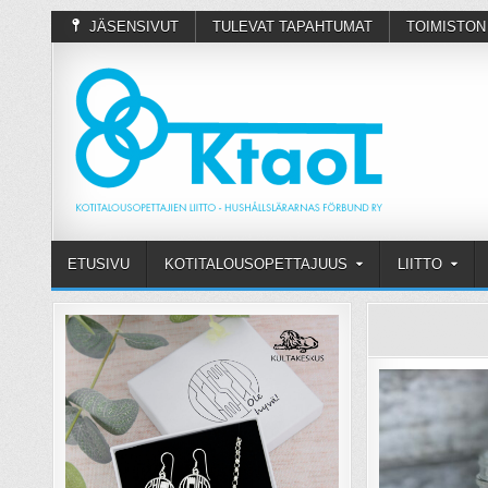
JÄSENSIVUT
TULEVAT TAPAHTUMAT
TOIMISTON
ETUSIVU
KOTITALOUSOPETTAJUUS
LIITTO