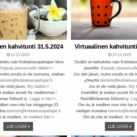
nen kahvitunti 31.5.2024
Virtuaalinen kahvitunt
13.12.2023
13.12.2023
itettu vain Kotitalousopettajien liiton
Sisältö on tarkoitettu vain Kotitalous
Kirjaudu jäsensivuille täältä>>
.
jäsenille.
Kirjaudu jäsensivuill
mutta sinulla ei ole tunnusta, otathan
Jos olet jäsen, mutta sinulla ei ole 
toimisto@kotitalousopettajat.fi
.
yhteyttä
toimisto@kotitalousop
ole vielä jäsen,
liity täältä>>
Jos et ole vielä jäsen,
liity
är endast avsett för medlemmar i
Innehållet är endast avsett för
arnas förbund ry.
Logga in här>>
.
Hushållslärarnas förbund ry.
Log
lem men inte har inloggnings ID,
Om du är medlem men inte har in
akta
toimisto@kotitalousopettajat.fi
.
vänligen kontakta
toimisto@kotital
e är medlem,
bli medlem här>>
Om du inte är medlem,
bli me
LUE LISÄÄ
LUE LISÄÄ