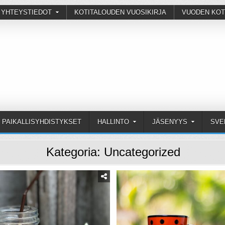
 YHTEYSTIEDOT
KOTITALOUDEN VUOSIKIRJA
VUODEN KOT
PAIKALLISYHDISTYKSET
HALLINTO
JÄSENYYS
SVE
Kategoria:
Uncategorized