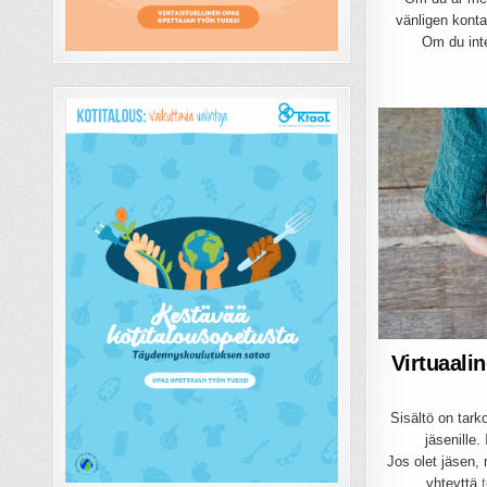
vänligen kont
Om du int
Virtuaali
Sisältö on tarko
jäsenille.
Jos olet jäsen, 
yhteyttä