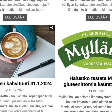
akta
toimisto@kotitalousopettajat.fi
.
vänligen kontakta
toimisto@kotital
e är medlem,
bli medlem här>>
Om du inte är medlem,
bli me
LUE LISÄÄ
LUE LISÄÄ
Haluatko testata M
nen kahvitunti 31.1.2024
gluteenittomia kaurat
13.12.2023
19.8.2022
itettu vain Kotitalousopettajien liiton
Mylläri haluaa edistää ilmastoystävä
Kirjaudu jäsensivuille täältä>>
.
kauran käyttöä suomalaisten ru
mutta sinulla ei ole tunnusta, otathan
Monipuolisesta ja terveellisestä ka
toimisto@kotitalousopettajat.fi
.
valmistaa sekä lisäkkeitä että täyde