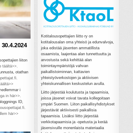
Kotitalousopettajien liitto ry on
kotitalousalan oma yhteisö ja edunvalvoja,
i 30.4.2024
joka edistää jäsenten ammatillista
osaamista, laajentaa alan tunnettuutta ja
arvostusta sekä kehittää alan
opettajien liiton
toimintaympäristöjä vahvan
e täältä>>
.
paikallistoiminnan, kattavien
tunnusta, otathan
yhteistyöverkostojen ja aktiivisen
ettajat.fi
.
yhteiskunnallisen keskustelun avulla.
 täältä>>
 medlemmar i
Liitto järjestää koulutusta ja tapaamisia,
ga in här>>
.
joissa jäsenet voivat tavata kollegoitaan
loggnings ID,
ympäri Suomen. Liiton paikallisyhdistykset
ousopettajat.fi
.
järjestävät aktiivisesti paikallisia
dlem här>>
tapaamisia. Lisäksi liitto järjestää
verkkotapaamisia ja -opetusta ja kerää
jäsensivuille monenlaista materiaalia