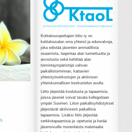
Kotitalousopettajien liitto ry on
kotitalousalan oma yhteisö ja edunvalvoja,
joka edistää jäsenten ammatillista
osaamista, laajentaa alan tunnettuutta ja
arvostusta sekä kehittää alan
toimintaympäristöjä vahvan
paikallistoiminnan, kattavien
yhteistyöverkostojen ja aktiivisen
yhteiskunnallisen keskustelun avulla.
Liitto järjestää koulutusta ja tapaamisia,
joissa jäsenet voivat tavata kollegoitaan
ympäri Suomen. Liiton paikallisyhdistykset
järjestävät aktiivisesti paikallisia
tapaamisia. Lisäksi liitto järjestää
fi
.
verkkotapaamisia ja -opetusta ja kerää
jäsensivuille monenlaista materiaalia