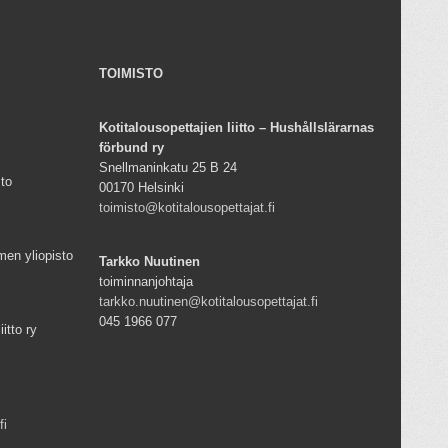
TOIMISTO
Kotitalousopettajien liitto – Hushållslärarnas
förbund ry
Snellmaninkatu 25 B 24
sto
00170 Helsinki
toimisto@kotitalousopettajat.fi
men yliopisto
Tarkko Nuutinen
toiminnanjohtaja
tarkko.nuutinen@kotitalousopettajat.fi
045 1966 077
iitto ry
fi