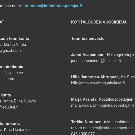
rrothan meille:
toimisto@kotitalousopettajat.fi
.
AT
KOTITALOUDEN VUOSIKIRJA
tuun toimikunta
Toimitusneuvosto
: Minttu Virkki
ki@gmail.com
Janni Haapaniemi
, Helsingin yliopi
janni.haapaniemi@helsinki.fi
n toimikunta
a: Tuija Laine
Hille Janhonen-Abruquah
, Itä-Suo
mail.com
hille.janhonen-abruquah@uef.fi
ikunta
Marja Väärälä
, Kotitalousopettajien l
a: Anna Elina Huovio
marja.vaarala@kotitalousopettajat.fi
edu.hel.fi
Tarkko Nuutinen
, toimitussihteeri
toimikunta
tarkko.nuutinen@kotitalousopettajat.
a: Kirsi Huhtanen
045 1966 077