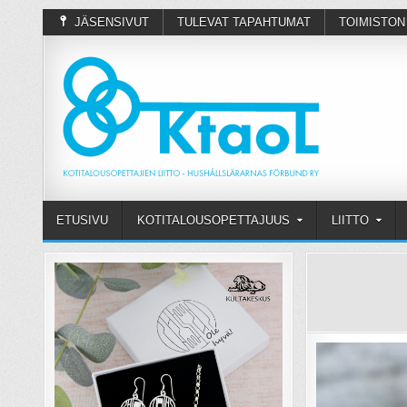
JÄSENSIVUT
TULEVAT TAPAHTUMAT
TOIMISTON
ETUSIVU
KOTITALOUSOPETTAJUUS
LIITTO