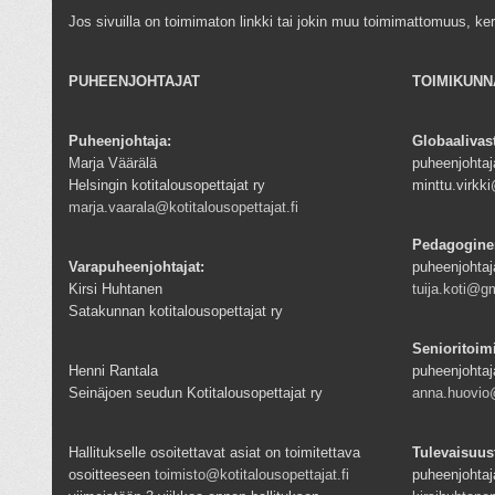
Jos sivuilla on toimimaton linkki tai jokin muu toimimattomuus, ke
PUHEENJOHTAJAT
TOIMIKUNN
Puheenjohtaja:
Globaalivas
Marja Väärälä
puheenjohtaja
Helsingin kotitalousopettajat ry
minttu.virk
marja.vaarala@kotitalousopettajat.fi
Pedagogine
Varapuheenjohtajat:
puheenjohtaj
Kirsi Huhtanen
tuija.koti@g
Satakunnan kotitalousopettajat ry
Senioritoim
Henni Rantala
puheenjohtaj
Seinäjoen seudun Kotitalousopettajat ry
anna.huovio@
Hallitukselle osoitettavat asiat on toimitettava
Tulevaisuus
osoitteeseen
toimisto@kotitalousopettajat.fi
puheenjohtaj