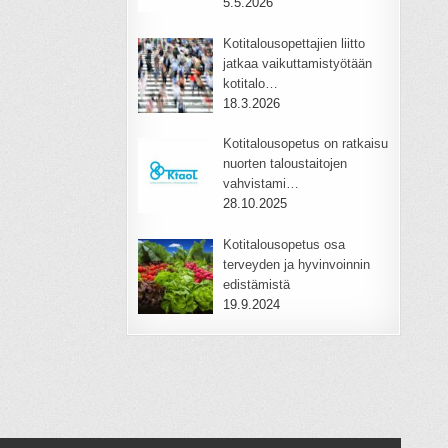
5.5.2026
Kotitalousopettajien liitto
jatkaa vaikuttamistyötään
kotitalo…
18.3.2026
Kotitalousopetus on ratkaisu
nuorten taloustaitojen
vahvistami…
28.10.2025
Kotitalousopetus osa
terveyden ja hyvinvoinnin
edistämistä
19.9.2024