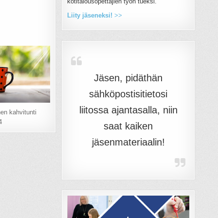
kotitalousopettajien työn tueksi.
Liity jäseneksi!
>>
Jäsen, pidäthän
sähköpostisitietosi
liitossa ajantasalla, niin
nen kahvitunti
4
saat kaiken
jäsenmateriaalin!