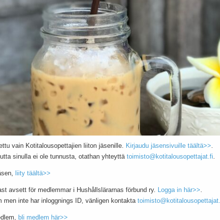
ettu vain Kotitalousopettajien liiton jäsenille.
Kirjaudu jäsensivuille täältä>>
.
utta sinulla ei ole tunnusta, otathan yhteyttä
toimisto@kotitalousopettajat.fi
.
jäsen,
liity täältä>>
ast avsett för medlemmar i Hushållslärarnas förbund ry.
Logga in här>>
.
men inte har inloggnings ID, vänligen kontakta
toimisto@kotitalousopettajat.
edlem,
bli medlem här>>