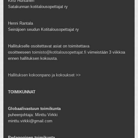
Kirsi Huhtanen
Satakunnan kotitalousopettajat ry
Henni Rantala
Seinäjoen seudun Kotitalousopettajat ry
Hallitukselle osoitettavat asiat on toimitettava
osoitteeseen
toimisto@kotitalousopettajat.fi
viimeistään 3 viikkoa
ennen hallituksen kokousta.
Hallituksen kokoonpano ja kokoukset >>
TOIMIKUNNAT
Globaalivastuun toimikunta
puheenjohtaja: Minttu Virkki
minttu.virkki@gmail.com
Pedagoginen toimikunta