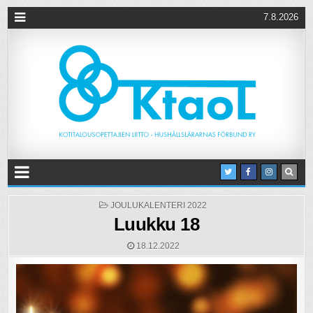
7.8.2026
POSTED
JOULUKALENTERI 2022
IN
Luukku 18
18.12.2022