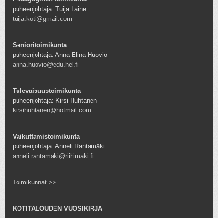
puheenjohtaja: Tuija Laine
tuija.koti@gmail.com
Senioritoimikunta
puheenjohtaja: Anna Elina Huovio
anna.huovio@edu.hel.fi
Tulevaisuustoimikunta
puheenjohtaja: Kirsi Huhtanen
kirsihuhtanen@hotmail.com
Vaikuttamistoimikunta
puheenjohtaja: Anneli Rantamäki
anneli.rantamaki@riihimaki.fi
Toimikunnat >>
KOTITALOUDEN VUOSIKIRJA