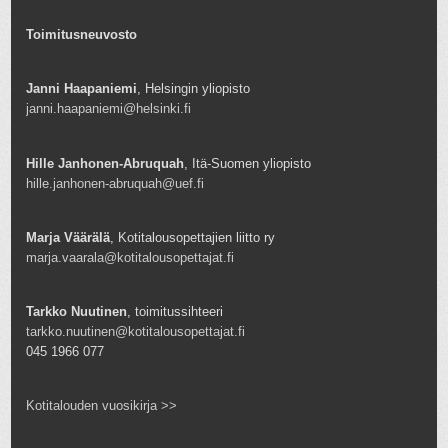
Toimitusneuvosto
Janni Haapaniemi
, Helsingin yliopisto
janni.haapaniemi@helsinki.fi
Hille Janhonen-Abruquah
, Itä-Suomen yliopisto
hille.janhonen-abruquah@uef.fi
Marja Väärälä
, Kotitalousopettajien liitto ry
marja.vaarala@kotitalousopettajat.fi
Tarkko Nuutinen
, toimitussihteeri
tarkko.nuutinen@kotitalousopettajat.fi
045 1966 077
Kotitalouden vuosikirja >>