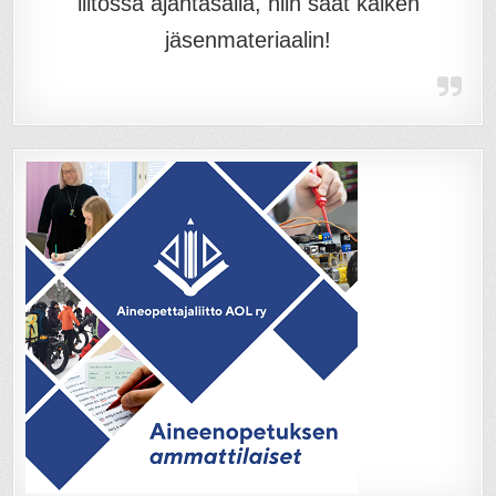
liitossa ajantasalla, niin saat kaiken
jäsenmateriaalin!