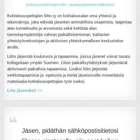
Kotitalousopettajien liitto ry on kotitalousalan oma yhteisö ja
edunvalvoja, joka edistää jäsenten ammatillista osaamista, laajentaa
alan tunnettuutta ja arvostusta sekä kehittää alan
toimintaympäristöjä vahvan paikallistoiminnan, kattavien
yhteistyöverkostojen ja aktiivisen yhteiskunnallisen keskustelun
avulla.
Liitto järjestää koulutusta ja tapaamisia, joissa jäsenet voivat tavata
kollegoitaan ympäri Suomen. Liiton paikallisyhdistykset järjestävät
aktiivisesti paikallisia tapaamisia. Lisäksi liitto järjestää
verkkotapaamisia ja -opetusta ja kerää jäsensivuille monenlaista
materiaalia kotitalousopettajien työn tueksi.
Liity jäseneksi!
>>
Jäsen, pidäthän sähköpostisitietosi