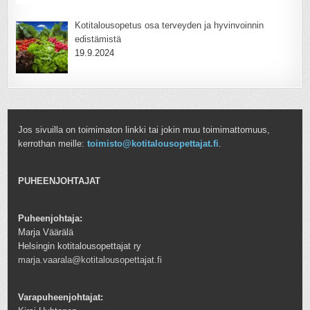
Kotitalousopetus osa terveyden ja hyvinvoinnin
edistämistä
19.9.2024
Jos sivuilla on toimimaton linkki tai jokin muu toimimattomuus,
kerrothan meille:
toimisto@kotitalousopettajat.fi
.
PUHEENJOHTAJAT
Puheenjohtaja:
Marja Väärälä
Helsingin kotitalousopettajat ry
marja.vaarala@kotitalousopettajat.fi
Varapuheenjohtajat: