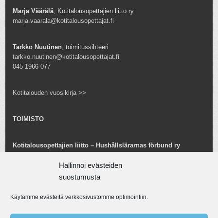
Marja Väärälä
, Kotitalousopettajien liitto ry
marja.vaarala@kotitalousopettajat.fi
Tarkko Nuutinen
, toimitussihteeri
tarkko.nuutinen@kotitalousopettajat.fi
045 1966 077
Kotitalouden vuosikirja >>
TOIMISTO
Kotitalousopettajien liitto – Hushållslärarnas förbund ry
Snellmaninkatu 25 B 24
00170 Helsinki
Hallinnoi evästeiden
toimisto@kotitalousopettajat.fi
suostumusta
Käytämme evästeitä verkkosivustomme optimointiin.
Tarkko Nuutinen
toiminnanjohtaja