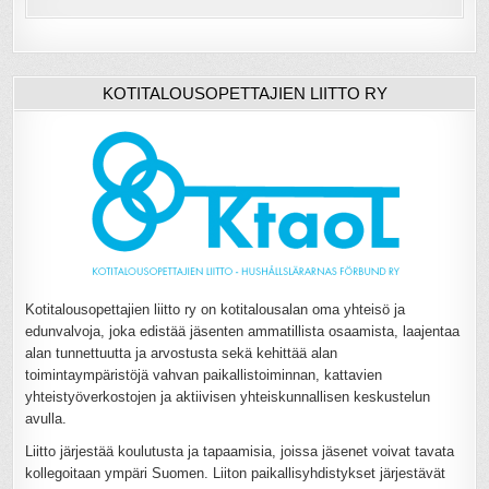
KOTITALOUSOPETTAJIEN LIITTO RY
Kotitalousopettajien liitto ry on kotitalousalan oma yhteisö ja
edunvalvoja, joka edistää jäsenten ammatillista osaamista, laajentaa
alan tunnettuutta ja arvostusta sekä kehittää alan
toimintaympäristöjä vahvan paikallistoiminnan, kattavien
yhteistyöverkostojen ja aktiivisen yhteiskunnallisen keskustelun
avulla.
Liitto järjestää koulutusta ja tapaamisia, joissa jäsenet voivat tavata
kollegoitaan ympäri Suomen. Liiton paikallisyhdistykset järjestävät