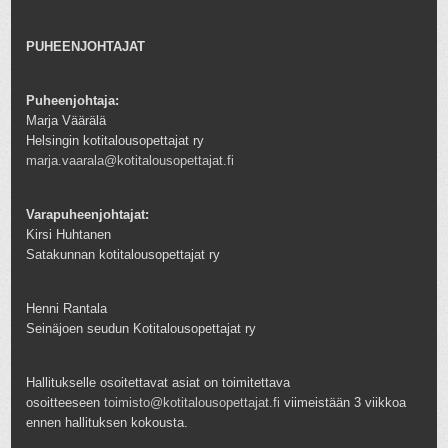
PUHEENJOHTAJAT
Puheenjohtaja:
Marja Väärälä
Helsingin kotitalousopettajat ry
marja.vaarala@kotitalousopettajat.fi
Varapuheenjohtajat:
Kirsi Huhtanen
Satakunnan kotitalousopettajat ry
Henni Rantala
Seinäjoen seudun Kotitalousopettajat ry
Hallitukselle osoitettavat asiat on toimitettava
osoitteeseen
toimisto@kotitalousopettajat.fi
viimeistään 3 viikkoa
ennen hallituksen kokousta.