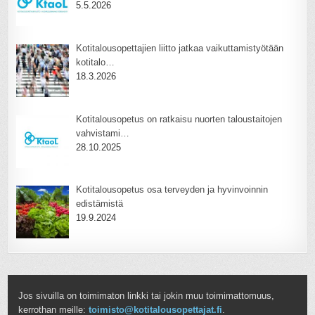
5.5.2026
Kotitalousopettajien liitto jatkaa vaikuttamistyötään
kotitalo…
18.3.2026
Kotitalousopetus on ratkaisu nuorten taloustaitojen
vahvistami…
28.10.2025
Kotitalousopetus osa terveyden ja hyvinvoinnin
edistämistä
19.9.2024
Jos sivuilla on toimimaton linkki tai jokin muu toimimattomuus,
kerrothan meille:
toimisto@kotitalousopettajat.fi
.