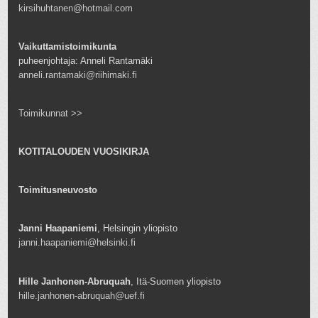
kirsihuhtanen@hotmail.com
Vaikuttamistoimikunta
puheenjohtaja: Anneli Rantamäki
anneli.rantamaki@riihimaki.fi
Toimikunnat >>
KOTITALOUDEN VUOSIKIRJA
Toimitusneuvosto
Janni Haapaniemi
, Helsingin yliopisto
janni.haapaniemi@helsinki.fi
Hille Janhonen-Abruquah
, Itä-Suomen yliopisto
hille.janhonen-abruquah@uef.fi