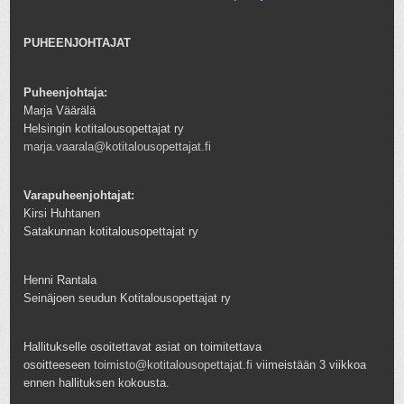
PUHEENJOHTAJAT
Puheenjohtaja:
Marja Väärälä
Helsingin kotitalousopettajat ry
marja.vaarala@kotitalousopettajat.fi
Varapuheenjohtajat:
Kirsi Huhtanen
Satakunnan kotitalousopettajat ry
Henni Rantala
Seinäjoen seudun Kotitalousopettajat ry
Hallitukselle osoitettavat asiat on toimitettava
osoitteeseen
toimisto@kotitalousopettajat.fi
viimeistään 3 viikkoa
ennen hallituksen kokousta.