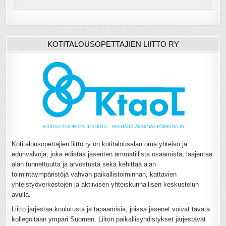
KOTITALOUSOPETTAJIEN LIITTO RY
Kotitalousopettajien liitto ry on kotitalousalan oma yhteisö ja
edunvalvoja, joka edistää jäsenten ammatillista osaamista, laajentaa
alan tunnettuutta ja arvostusta sekä kehittää alan
toimintaympäristöjä vahvan paikallistoiminnan, kattavien
yhteistyöverkostojen ja aktiivisen yhteiskunnallisen keskustelun
avulla.
Liitto järjestää koulutusta ja tapaamisia, joissa jäsenet voivat tavata
kollegoitaan ympäri Suomen. Liiton paikallisyhdistykset järjestävät