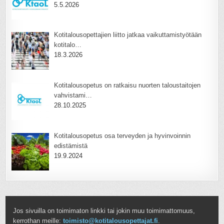
5.5.2026
Kotitalousopettajien liitto jatkaa vaikuttamistyötään
kotitalo…
18.3.2026
Kotitalousopetus on ratkaisu nuorten taloustaitojen
vahvistami…
28.10.2025
Kotitalousopetus osa terveyden ja hyvinvoinnin
edistämistä
19.9.2024
Jos sivuilla on toimimaton linkki tai jokin muu toimimattomuus,
kerrothan meille:
toimisto@kotitalousopettajat.fi
.