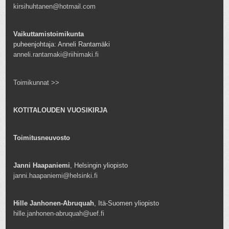
kirsihuhtanen@hotmail.com
Vaikuttamistoimikunta
puheenjohtaja: Anneli Rantamäki
anneli.rantamaki@riihimaki.fi
Toimikunnat >>
KOTITALOUDEN VUOSIKIRJA
Toimitusneuvosto
Janni Haapaniemi
, Helsingin yliopisto
janni.haapaniemi@helsinki.fi
Hille Janhonen-Abruquah
, Itä-Suomen yliopisto
hille.janhonen-abruquah@uef.fi