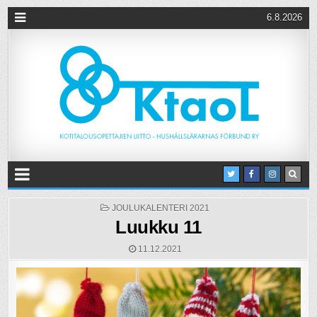
6.8.2026
POSTED
JOULUKALENTERI 2021
IN
Luukku 11
11.12.2021