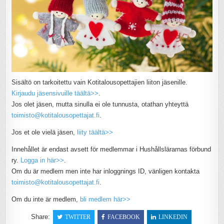
Sisältö on tarkoitettu vain Kotitalousopettajien liiton jäsenille.
Kirjaudu jäsensivuille täältä>>
.
Jos olet jäsen, mutta sinulla ei ole tunnusta, otathan yhteyttä
toimisto@kotitalousopettajat.fi
.
Jos et ole vielä jäsen,
liity täältä>>
Innehållet är endast avsett för medlemmar i Hushållslärarnas förbund
ry.
Logga in här>>
.
Om du är medlem men inte har inloggnings ID, vänligen kontakta
toimisto@kotitalousopettajat.fi
.
Om du inte är medlem,
bli medlem här>>
Share:
TWITTER
FACEBOOK
LINKEDIN