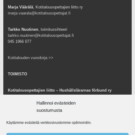
Marja Väärälä
, Kotitalousopettajien liitto ry
marja.vaarala@kotitalousopettajat.fi
Tarkko Nuutinen
, toimitussihteeri
tarkko.nuutinen@kotitalousopettajat.fi
045 1966 077
Kotitalouden vuosikirja >>
TOIMISTO
Kotitalousopettajien liitto – Hushållslärarnas förbund ry
Snellmaninkatu 25 B 24
00170 Helsinki
Hallinnoi evästeiden
toimisto@kotitalousopettajat.fi
suostumusta
Käytämme evästeitä verkkosivustomme optimointiin.
Tarkko Nuutinen
toiminnanjohtaja