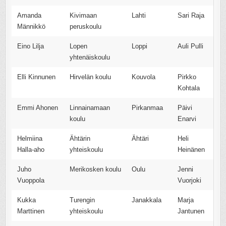
Amanda
Kivimaan
Lahti
Sari Raja
Männikkö
peruskoulu
Eino Lilja
Lopen
Loppi
Auli Pulli
yhtenäiskoulu
Elli Kinnunen
Hirvelän koulu
Kouvola
Pirkko
Kohtala
Emmi Ahonen
Linnainamaan
Pirkanmaa
Päivi
koulu
Enarvi
Helmiina
Ähtärin
Ähtäri
Heli
Halla-aho
yhteiskoulu
Heinänen
Juho
Merikosken koulu
Oulu
Jenni
Vuoppola
Vuorjoki
Kukka
Turengin
Janakkala
Marja
Marttinen
yhteiskoulu
Jantunen