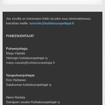
Jos sivuilla on toimimaton linkki tai jokin muu toimimattomuus,
kerrothan meille:
toimisto@kotitalousopettajat.fi
.
PUHEENJOHTAJAT
Puheenjohtaja:
Marja Väärälä
Helsingin kotitalousopettajat ry
marja.vaarala@kotitalousopettajat.fi
Varapuheenjohtajat:
Kirsi Huhtanen
Satakunnan kotitalousopettajat ry
Henni Rantala
Seinäjoen seudun Kotitalousopettajat ry