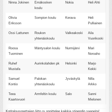
Ninna Jokinen
Emäkosken
Nokia
Heli Ahti
koulu
Olivia
Sompion koulu
Kerava
Heli
Eriksson
Pulliainen
Ossi Lattunen
Roukon
Valkeakoski
Aila
yhtenäiskoulu
Vuorikoski
Roosa
Mäntysalon koulu
Nurmijärvi
Mari
Tuominen
Noroaho
Ruhef
Aurinkolahden pk
Helsinki
Marjo
Mustafa
Kekki
Samuel
Palokan
Jyväskylä
Nilla
Kontio
yhtenäiskoulu
Arkko
Teea
Armfeltin koulu
Salo
Sanni
Kaartovuori
Mielonen
Kotitalousopettajien liitto ry onnittelee kaikkia stipendin saaneita!