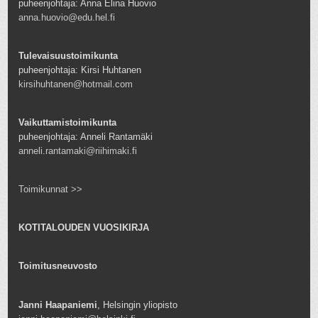
puheenjohtaja: Anna Elina Huovio
anna.huovio@edu.hel.fi
Tulevaisuustoimikunta
puheenjohtaja: Kirsi Huhtanen
kirsihuhtanen@hotmail.com
Vaikuttamistoimikunta
puheenjohtaja: Anneli Rantamäki
anneli.rantamaki@riihimaki.fi
Toimikunnat >>
KOTITALOUDEN VUOSIKIRJA
Toimitusneuvosto
Janni Haapaniemi
, Helsingin yliopisto