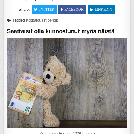
Share:
TWITTER
FACEBOOK
LINKEDIN
Tagged
Kotitalousstipendit
Saattaisit olla kiinnostunut myös näistä
Kotitalousstipendit 2026 haussa