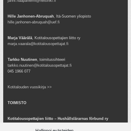
janni.haapaniemi@helsinki.fi
Hille Janhonen-Abruquah
, Itä-Suomen yliopisto
hille.janhonen-abruquah@uef.fi
Marja Väärälä
, Kotitalousopettajien liitto ry
marja.vaarala@kotitalousopettajat.fi
Tarkko Nuutinen
, toimitussihteeri
tarkko.nuutinen@kotitalousopettajat.fi
045 1966 077
Kotitalouden vuosikirja >>
TOIMISTO
Kotitalousopettajien liitto – Hushållslärarnas förbund ry
Snellmaninkatu 25 B 24
Hallinnoi evästeiden
00170 Helsinki