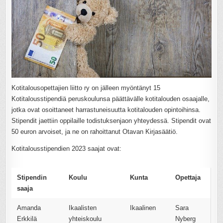
Kotitalousopettajien liitto ry on jälleen myöntänyt 15
Kotitalousstipendiä peruskoulunsa päättävälle kotitalouden osaajalle,
jotka ovat osoittaneet harrastuneisuutta kotitalouden opintoihinsa.
Stipendit jaettiin oppilaille todistuksenjaon yhteydessä. Stipendit ovat
50 euron arvoiset, ja ne on rahoittanut Otavan Kirjasäätiö.
Kotitalousstipendien 2023 saajat ovat:
Stipendin
Koulu
Kunta
Opettaja
saaja
Amanda
Ikaalisten
Ikaalinen
Sara
Erkkilä
yhteiskoulu
Nyberg