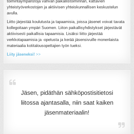
toimintaympäristöjä vahvan paikallistoiminnan, kattavien
yhteistyöverkostojen ja aktiivisen yhteiskunnallisen keskustelun
avulla.
Liitto järjestää koulutusta ja tapaamisia, joissa jäsenet voivat tavata
kollegoitaan ympäri Suomen. Liiton paikallisyhdistykset järjestävät
aktiivisesti paikallisia tapaamisia. Lisäksi liitto järjestää
verkkotapaamisia ja -opetusta ja kerää jäsensivuille monenlaista
materiaalia kotitalousopettajien työn tueksi.
Liity jäseneksi!
>>
Jäsen, pidäthän sähköpostisitietosi
liitossa ajantasalla, niin saat kaiken
jäsenmateriaalin!