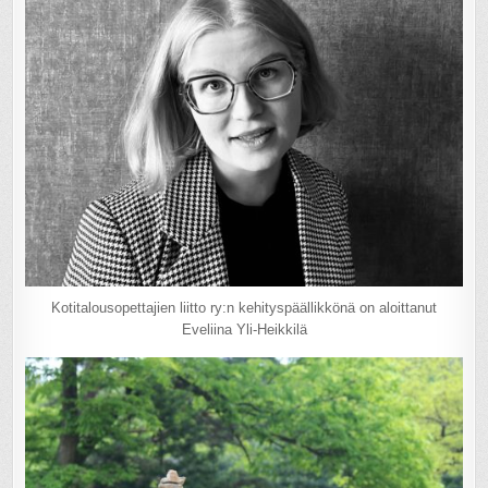
Kotitalousopettajien liitto ry:n kehityspäällikkönä on aloittanut
Eveliina Yli-Heikkilä