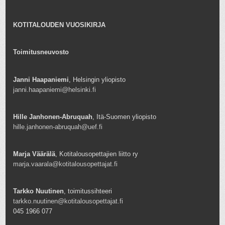
KOTITALOUDEN VUOSIKIRJA
Toimitusneuvosto
Janni Haapaniemi
, Helsingin yliopisto
janni.haapaniemi@helsinki.fi
Hille Janhonen-Abruquah
, Itä-Suomen yliopisto
hille.janhonen-abruquah@uef.fi
Marja Väärälä
, Kotitalousopettajien liitto ry
marja.vaarala@kotitalousopettajat.fi
Tarkko Nuutinen
, toimitussihteeri
tarkko.nuutinen@kotitalousopettajat.fi
045 1966 077