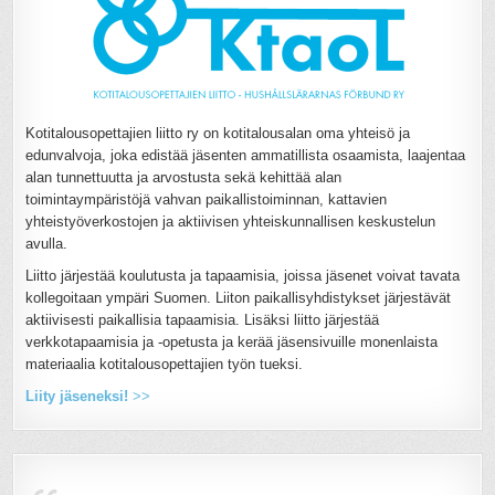
Kotitalousopettajien liitto ry on kotitalousalan oma yhteisö ja
edunvalvoja, joka edistää jäsenten ammatillista osaamista, laajentaa
alan tunnettuutta ja arvostusta sekä kehittää alan
toimintaympäristöjä vahvan paikallistoiminnan, kattavien
yhteistyöverkostojen ja aktiivisen yhteiskunnallisen keskustelun
avulla.
Liitto järjestää koulutusta ja tapaamisia, joissa jäsenet voivat tavata
kollegoitaan ympäri Suomen. Liiton paikallisyhdistykset järjestävät
aktiivisesti paikallisia tapaamisia. Lisäksi liitto järjestää
verkkotapaamisia ja -opetusta ja kerää jäsensivuille monenlaista
materiaalia kotitalousopettajien työn tueksi.
Liity jäseneksi!
>>