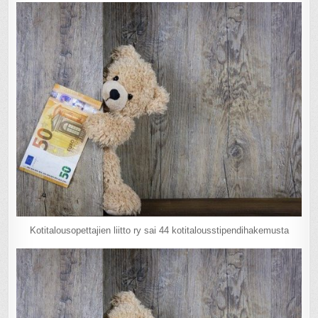
Kotitalousopettajien liitto ry sai 44 kotitalousstipendihakemusta