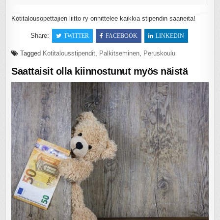
Kotitalousopettajien liitto ry onnittelee kaikkia stipendin saaneita!
Share:
TWITTER
FACEBOOK
LINKEDIN
Tagged
Kotitalousstipendit
,
Palkitseminen
,
Peruskoulu
Saattaisit olla kiinnostunut myös näistä