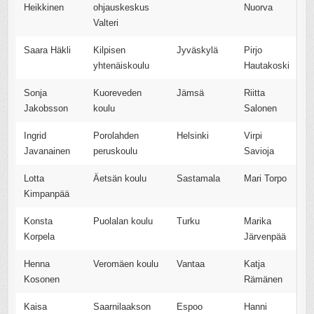
Heikkinen
ohjauskeskus
Nuorva
Valteri
Saara Häkli
Kilpisen
Jyväskylä
Pirjo
yhtenäiskoulu
Hautakoski
Sonja
Kuoreveden
Jämsä
Riitta
Jakobsson
koulu
Salonen
Ingrid
Porolahden
Helsinki
Virpi
Javanainen
peruskoulu
Savioja
Lotta
Äetsän koulu
Sastamala
Mari Torpo
Kimpanpää
Konsta
Puolalan koulu
Turku
Marika
Korpela
Järvenpää
Henna
Veromäen koulu
Vantaa
Katja
Kosonen
Rämänen
Kaisa
Saarnilaakson
Espoo
Hanni