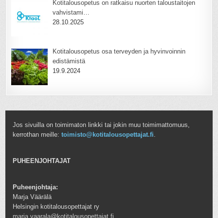
Kotitalousopetus on ratkaisu nuorten taloustaitojen
vahvistami…
28.10.2025
Kotitalousopetus osa terveyden ja hyvinvoinnin
edistämistä
19.9.2024
Jos sivuilla on toimimaton linkki tai jokin muu toimimattomuus,
kerrothan meille:
toimisto@kotitalousopettajat.fi
.
PUHEENJOHTAJAT
Puheenjohtaja:
Marja Väärälä
Helsingin kotitalousopettajat ry
marja.vaarala@kotitalousopettajat.fi