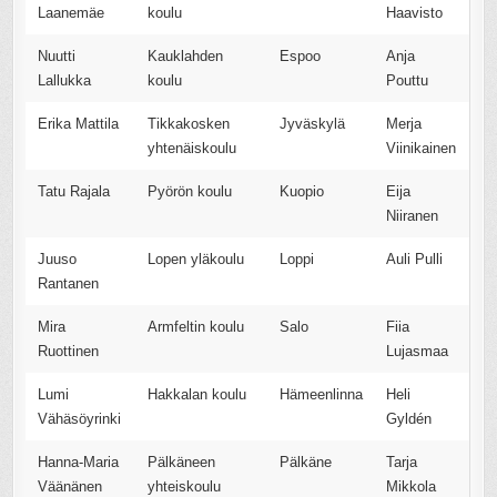
Laanemäe
koulu
Haavisto
Nuutti
Kauklahden
Espoo
Anja
Lallukka
koulu
Pouttu
Erika Mattila
Tikkakosken
Jyväskylä
Merja
yhtenäiskoulu
Viinikainen
Tatu Rajala
Pyörön koulu
Kuopio
Eija
Niiranen
Juuso
Lopen yläkoulu
Loppi
Auli Pulli
Rantanen
Mira
Armfeltin koulu
Salo
Fiia
Ruottinen
Lujasmaa
Lumi
Hakkalan koulu
Hämeenlinna
Heli
Vähäsöyrinki
Gyldén
Hanna-Maria
Pälkäneen
Pälkäne
Tarja
Väänänen
yhteiskoulu
Mikkola