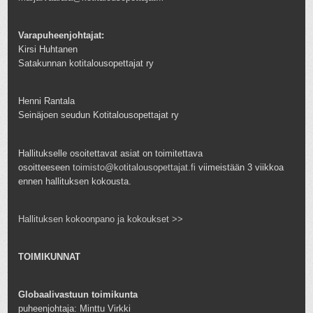
Varapuheenjohtajat:
Kirsi Huhtanen
Satakunnan kotitalousopettajat ry
Henni Rantala
Seinäjoen seudun Kotitalousopettajat ry
Hallitukselle osoitettavat asiat on toimitettava
osoitteeseen
toimisto@kotitalousopettajat.fi
viimeistään 3 viikkoa
ennen hallituksen kokousta.
Hallituksen kokoonpano ja kokoukset >>
TOIMIKUNNAT
Globaalivastuun toimikunta
puheenjohtaja: Minttu Virkki