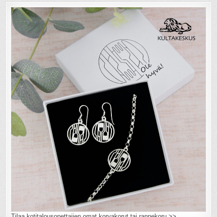
Tilaa kotitalousopettajien omat korvakorut tai rannekoru >>