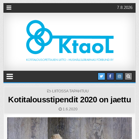
7.8.2026
POSTED
LIITOSSA TAPAHTUU
IN
Kotitalousstipendit 2020 on jaettu
1.6.2020