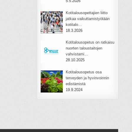
5.5.2026
Kotitalousopettajien liitto
jatkaa vaikuttamistyötään
kotitalo…
18.3.2026
Kotitalousopetus on ratkaisu
nuorten taloustaitojen
vahvistami…
28.10.2025
Kotitalousopetus osa
terveyden ja hyvinvoinnin
edistämistä
19.9.2024