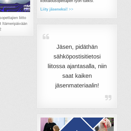
kotitalousopettajien työn tueksi.
Liity jäseneksi!
>>
opettajien liitto
it Itämeripäivään
2
Jäsen, pidäthän
sähköpostisitietosi
liitossa ajantasalla, niin
saat kaiken
jäsenmateriaalin!