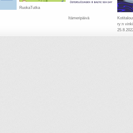
RuokaTutka
Itämeripäivä
Kotitalous
ry:n vink
25.8.202