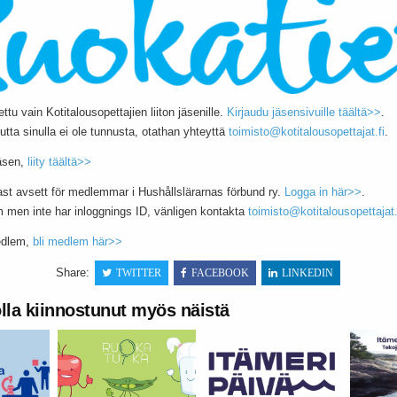
ettu vain Kotitalousopettajien liiton jäsenille.
Kirjaudu jäsensivuille täältä>>
.
utta sinulla ei ole tunnusta, otathan yhteyttä
toimisto@kotitalousopettajat.fi
.
jäsen,
liity täältä>>
ast avsett för medlemmar i Hushållslärarnas förbund ry.
Logga in här>>
.
men inte har inloggnings ID, vänligen kontakta
toimisto@kotitalousopettajat.
edlem,
bli medlem här>>
Share:
TWITTER
FACEBOOK
LINKEDIN
olla kiinnostunut myös näistä