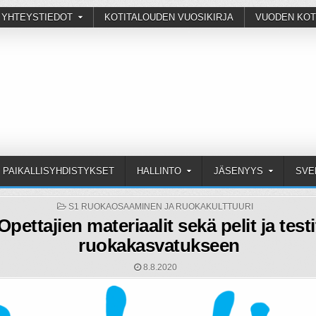
 YHTEYSTIEDOT
KOTITALOUDEN VUOSIKIRJA
VUODEN KOT
PAIKALLISYHDISTYKSET
HALLINTO
JÄSENYYS
SVE
POSTED
S1 RUOKAOSAAMINEN JA RUOKAKULTTUURI
IN
Opettajien materiaalit sekä pelit ja testi
ruokakasvatukseen
8.8.2020