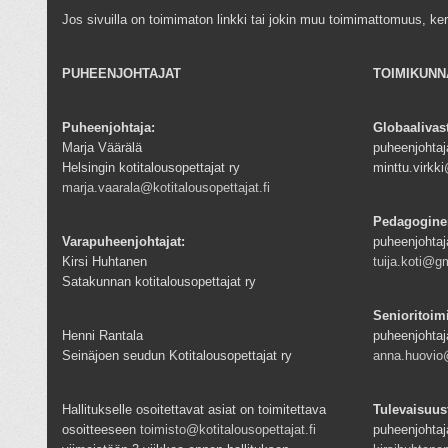
Jos sivuilla on toimimaton linkki tai jokin muu toimimattomuus, ke
PUHEENJOHTAJAT
TOIMIKUNN
Puheenjohtaja:
Globaalivas
Marja Väärälä
puheenjohtaja
Helsingin kotitalousopettajat ry
minttu.virk
marja.vaarala@kotitalousopettajat.fi
Pedagogine
Varapuheenjohtajat:
puheenjohtaj
Kirsi Huhtanen
tuija.koti@g
Satakunnan kotitalousopettajat ry
Senioritoim
Henni Rantala
puheenjohtaj
Seinäjoen seudun Kotitalousopettajat ry
anna.huovio@
Hallitukselle osoitettavat asiat on toimitettava
Tulevaisuus
osoitteeseen
toimisto@kotitalousopettajat.fi
puheenjohtaj