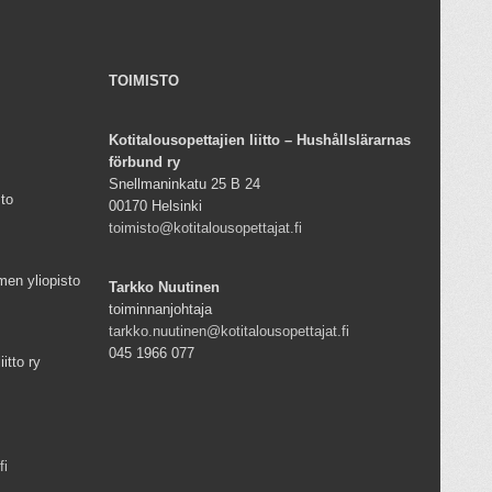
TOIMISTO
Kotitalousopettajien liitto – Hushållslärarnas
förbund ry
Snellmaninkatu 25 B 24
sto
00170 Helsinki
toimisto@kotitalousopettajat.fi
men yliopisto
Tarkko Nuutinen
toiminnanjohtaja
tarkko.nuutinen@kotitalousopettajat.fi
045 1966 077
iitto ry
fi