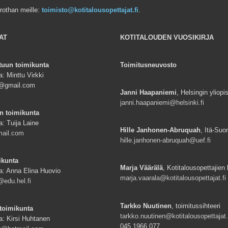
rrothan meille:
toimisto@kotitalousopettajat.fi
.
AT
KOTITALOUDEN VUOSIKIRJA
tuun toimikunta
Toimitusneuvosto
: Minttu Virkki
ki@gmail.com
Janni Haapaniemi
, Helsingin yliopi
janni.haapaniemi@helsinki.fi
n toimikunta
a: Tuija Laine
Hille Janhonen-Abruquah
, Itä-Suo
mail.com
hille.janhonen-abruquah@uef.fi
ikunta
Marja Väärälä
, Kotitalousopettajien l
a: Anna Elina Huovio
marja.vaarala@kotitalousopettajat.fi
edu.hel.fi
Tarkko Nuutinen
, toimitussihteeri
toimikunta
tarkko.nuutinen@kotitalousopettajat.
a: Kirsi Huhtanen
045 1966 077