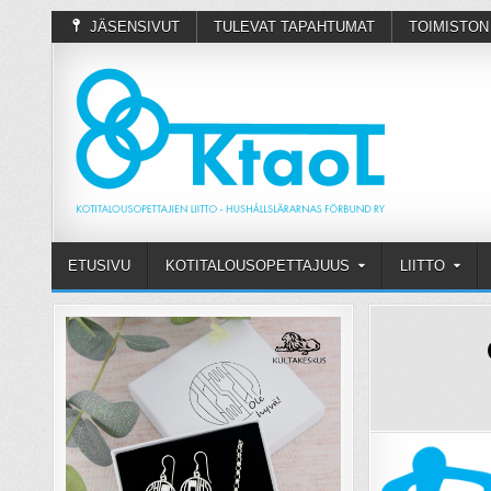
JÄSENSIVUT
TULEVAT TAPAHTUMAT
TOIMISTON
ETUSIVU
KOTITALOUSOPETTAJUUS
LIITTO