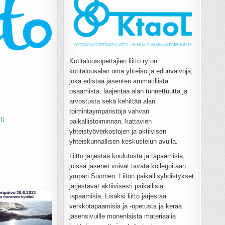
Kotitalousopettajien liitto ry on
kotitalousalan oma yhteisö ja edunvalvoja,
joka edistää jäsenten ammatillista
osaamista, laajentaa alan tunnettuutta ja
arvostusta sekä kehittää alan
toimintaympäristöjä vahvan
fi
.
paikallistoiminnan, kattavien
yhteistyöverkostojen ja aktiivisen
yhteiskunnallisen keskustelun avulla.
Liitto järjestää koulutusta ja tapaamisia,
joissa jäsenet voivat tavata kollegoitaan
ympäri Suomen. Liiton paikallisyhdistykset
järjestävät aktiivisesti paikallisia
tapaamisia. Lisäksi liitto järjestää
verkkotapaamisia ja -opetusta ja kerää
jäsensivuille monenlaista materiaalia