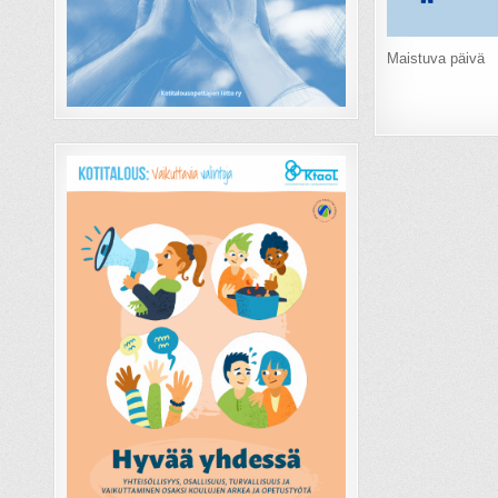
Mais­tu­va päi­vä