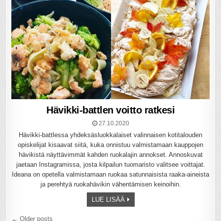
Hävikki-battlen voitto ratkesi
27.10.2020
Hävikki-battlessa yhdeksäsluokkalaiset valinnaisen kotitalouden
opiskelijat kisaavat siitä, kuka onnistuu valmistamaan kauppojen
hävikistä näyttävimmät kahden ruokalajin annokset. Annoskuvat
jaetaan Instagramissa, josta kilpailun tuomaristo valitsee voittajat.
Ideana on opetella valmistamaan ruokaa satunnaisista raaka-aineista
ja perehtyä ruokahävikin vähentämisen keinoihin.
LUE LISÄÄ
Artikkelien
← Older posts