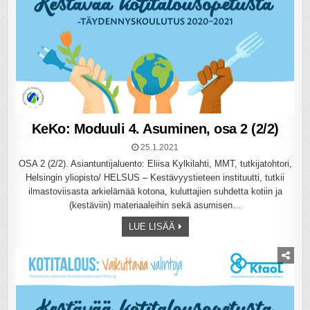
KeKo: Moduuli 4. Asuminen, osa 2 (2/2)
25.1.2021
OSA 2 (2/2). Asiantuntijaluento: Eliisa Kylkilahti, MMT, tutkijatohtori,
Helsingin yliopisto/ HELSUS – Kestävyystieteen instituutti, tutkii
ilmastoviisasta arkielämää kotona, kuluttajien suhdetta kotiin ja
(kestäviin) materiaaleihin sekä asumisen…
LUE LISÄÄ