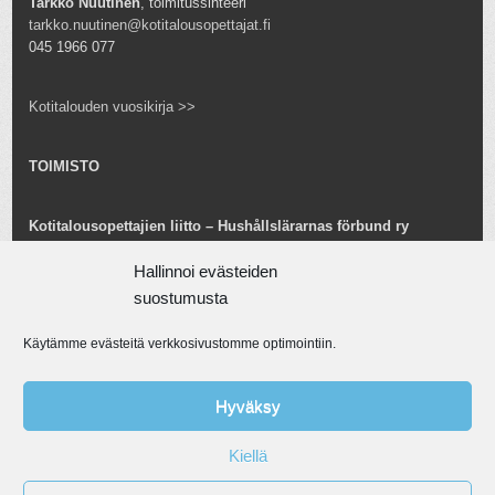
Tarkko Nuutinen
, toimitussihteeri
tarkko.nuutinen@kotitalousopettajat.fi
045 1966 077
Kotitalouden vuosikirja >>
TOIMISTO
Kotitalousopettajien liitto – Hushållslärarnas förbund ry
Snellmaninkatu 25 B 24
Hallinnoi evästeiden
00170 Helsinki
toimisto@kotitalousopettajat.fi
suostumusta
Käytämme evästeitä verkkosivustomme optimointiin.
Tarkko Nuutinen
toiminnanjohtaja
tarkko.nuutinen@kotitalousopettajat.fi
Hyväksy
045 1966 077
Kiellä