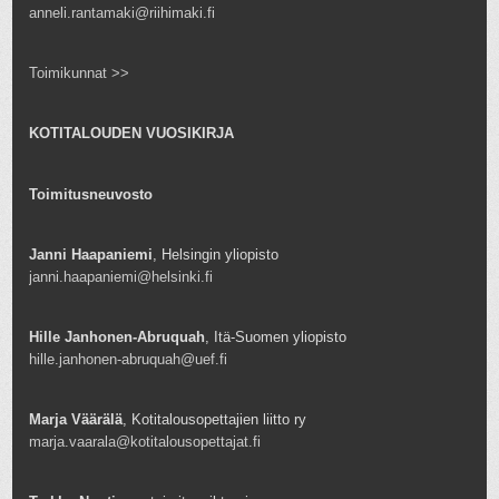
anneli.rantamaki@riihimaki.fi
Toimikunnat >>
KOTITALOUDEN VUOSIKIRJA
Toimitusneuvosto
Janni Haapaniemi
, Helsingin yliopisto
janni.haapaniemi@helsinki.fi
Hille Janhonen-Abruquah
, Itä-Suomen yliopisto
hille.janhonen-abruquah@uef.fi
Marja Väärälä
, Kotitalousopettajien liitto ry
marja.vaarala@kotitalousopettajat.fi