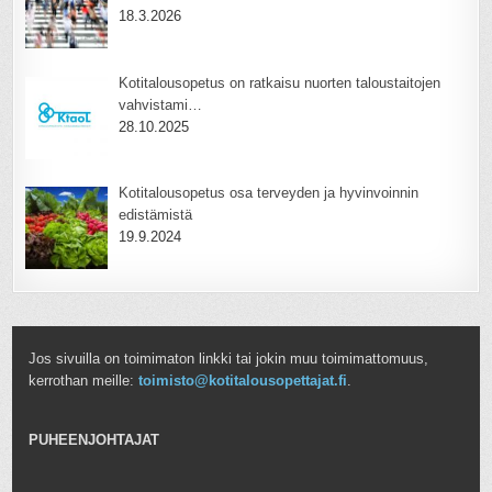
18.3.2026
Kotitalousopetus on ratkaisu nuorten taloustaitojen
vahvistami…
28.10.2025
Kotitalousopetus osa terveyden ja hyvinvoinnin
edistämistä
19.9.2024
Jos sivuilla on toimimaton linkki tai jokin muu toimimattomuus,
kerrothan meille:
toimisto@kotitalousopettajat.fi
.
PUHEENJOHTAJAT