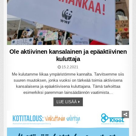
Ole aktiivinen kansalainen ja epäaktiivinen
kuluttaja
15.2.2021
Me kulutamme liikaa ympäristömme kannalta. Tarvitsemme siis
suuren muutoksen, jonka vuoksi on tärkeää toimia aktiivisena
kansalaisena ja epäaktiivisena kuluttajana. Tämä tarkoittaa
esimerkiksi paremman lainsäädännön vaatimista…
LUE LISÄÄ