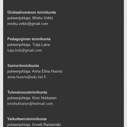
Globaalivastuun toimikunta
puheenjohtaja: Minttu Virkki
minttu.virkki@gmail.com
Pedagoginen toimikunta
puheenjohtaja: Tuija Laine
tuija.koti@gmail.com
Senioritoimikunta
puheenjohtaja: Anna Elina Huovio
anna.huovio@edu.hel.fi
Tulevaisuustoimikunta
puheenjohtaja: Kirsi Huhtanen
kirsihuhtanen@hotmail.com
Vaikuttamistoimikunta
puheenjohtaja: Anneli Rantamäki