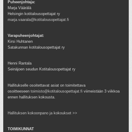
Puheenjohtaja:
Marja Väärälä
Helsingin kotitalousopettajat ry
marja.vaarala@kotitalousopettajat.fi
Varapuheenjohtajat:
Kirsi Huhtanen
Satakunnan kotitalousopettajat ry
Henni Rantala
Seinäjoen seudun Kotitalousopettajat ry
Hallitukselle osoitettavat asiat on toimitettava
osoitteeseen
toimisto@kotitalousopettajat.fi
viimeistään 3 viikkoa
ennen hallituksen kokousta.
Hallituksen kokoonpano ja kokoukset >>
TOIMIKUNNAT