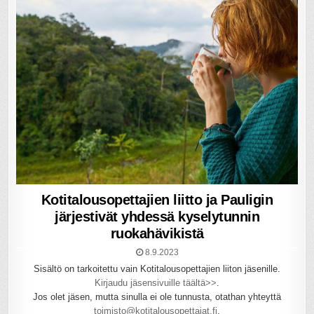
Kotitalousopettajien liitto ja Pauligin
järjestivät yhdessä kyselytunnin
ruokahävikistä
8.9.2023
Sisältö on tarkoitettu vain Kotitalousopettajien liiton jäsenille.
Kirjaudu jäsensivuille täältä>>
.
Jos olet jäsen, mutta sinulla ei ole tunnusta, otathan yhteyttä
toimisto@kotitalousopettajat.fi
.