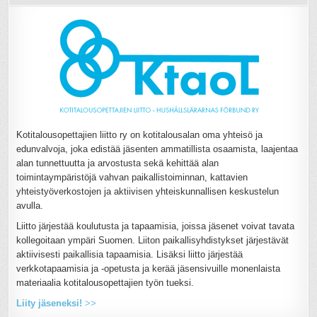
Kotitalousopettajien liitto ry on kotitalousalan oma yhteisö ja
edunvalvoja, joka edistää jäsenten ammatillista osaamista, laajentaa
alan tunnettuutta ja arvostusta sekä kehittää alan
toimintaympäristöjä vahvan paikallistoiminnan, kattavien
yhteistyöverkostojen ja aktiivisen yhteiskunnallisen keskustelun
avulla.
Liitto järjestää koulutusta ja tapaamisia, joissa jäsenet voivat tavata
kollegoitaan ympäri Suomen. Liiton paikallisyhdistykset järjestävät
aktiivisesti paikallisia tapaamisia. Lisäksi liitto järjestää
verkkotapaamisia ja -opetusta ja kerää jäsensivuille monenlaista
materiaalia kotitalousopettajien työn tueksi.
Liity jäseneksi!
>>