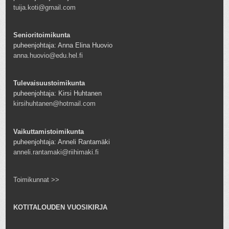
tuija.koti@gmail.com
Senioritoimikunta
puheenjohtaja: Anna Elina Huovio
anna.huovio@edu.hel.fi
Tulevaisuustoimikunta
puheenjohtaja: Kirsi Huhtanen
kirsihuhtanen@hotmail.com
Vaikuttamistoimikunta
puheenjohtaja: Anneli Rantamäki
anneli.rantamaki@riihimaki.fi
Toimikunnat >>
KOTITALOUDEN VUOSIKIRJA