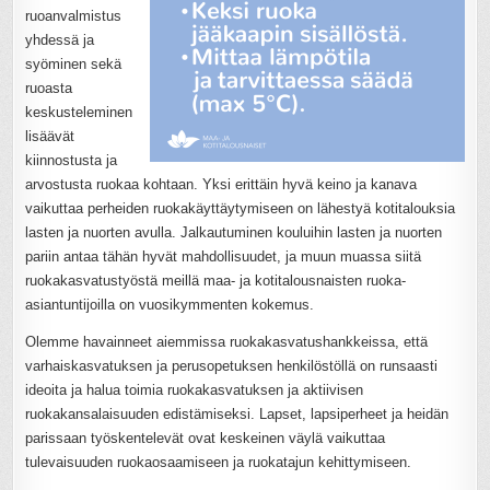
ruoanvalmistus
yhdessä ja
syöminen sekä
ruoasta
keskusteleminen
lisäävät
kiinnostusta ja
arvostusta ruokaa kohtaan. Yksi erittäin hyvä keino ja kanava
vaikuttaa perheiden ruokakäyttäytymiseen on lähestyä kotitalouksia
lasten ja nuorten avulla. Jalkautuminen kouluihin lasten ja nuorten
pariin antaa tähän hyvät mahdollisuudet, ja muun muassa siitä
ruokakasvatustyöstä meillä maa- ja kotitalousnaisten ruoka-
asiantuntijoilla on vuosikymmenten kokemus.
Olemme havainneet aiemmissa ruokakasvatushankkeissa, että
varhaiskasvatuksen ja perusopetuksen henkilöstöllä on runsaasti
ideoita ja halua toimia ruokakasvatuksen ja aktiivisen
ruokakansalaisuuden edistämiseksi. Lapset, lapsiperheet ja heidän
parissaan työskentelevät ovat keskeinen väylä vaikuttaa
tulevaisuuden ruokaosaamiseen ja ruokatajun kehittymiseen.