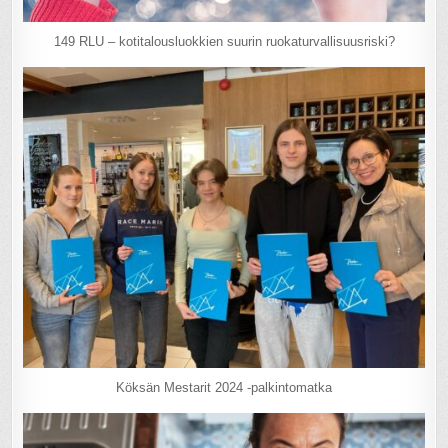
149 RLU – kotitalousluokkien suurin ruokaturvallisuusriski?
Köksän Mestarit 2024 -palkintomatka