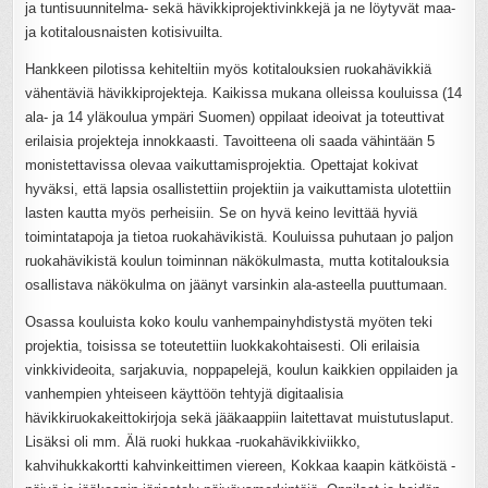
ja tuntisuunnitelma- sekä hävikkiprojektivinkkejä ja ne löytyvät maa-
ja kotitalousnaisten kotisivuilta.
Hankkeen pilotissa kehiteltiin myös kotitalouksien ruokahävikkiä
vähentäviä hävikkiprojekteja. Kaikissa mukana olleissa kouluissa (14
ala- ja 14 yläkoulua ympäri Suomen) oppilaat ideoivat ja toteuttivat
erilaisia projekteja innokkaasti. Tavoitteena oli saada vähintään 5
monistettavissa olevaa vaikuttamisprojektia. Opettajat kokivat
hyväksi, että lapsia osallistettiin projektiin ja vaikuttamista ulotettiin
lasten kautta myös perheisiin. Se on hyvä keino levittää hyviä
toimintatapoja ja tietoa ruokahävikistä. Kouluissa puhutaan jo paljon
ruokahävikistä koulun toiminnan näkökulmasta, mutta kotitalouksia
osallistava näkökulma on jäänyt varsinkin ala-asteella puuttumaan.
Osassa kouluista koko koulu vanhempainyhdistystä myöten teki
projektia, toisissa se toteutettiin luokkakohtaisesti. Oli erilaisia
vinkkivideoita, sarjakuvia, noppapelejä, koulun kaikkien oppilaiden ja
vanhempien yhteiseen käyttöön tehtyjä digitaalisia
hävikkiruokakeittokirjoja sekä jääkaappiin laitettavat muistutuslaput.
Lisäksi oli mm. Älä ruoki hukkaa -ruokahävikkiviikko,
kahvihukkakortti kahvinkeittimen viereen, Kokkaa kaapin kätköistä -