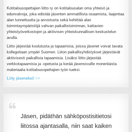
Kotitalousopettajien liitto ry on kotitalousalan oma yhteisö ja
edunvalvoja, joka edistää jäsenten ammatillista osaamista, laajentaa
alan tunnettuutta ja arvostusta sekä kehittää alan
toimintaympäristöjä vahvan paikallistoiminnan, kattavien
yhteistyöverkostojen ja aktiivisen yhteiskunnallisen keskustelun
avulla.
Liitto järjestää koulutusta ja tapaamisia, joissa jäsenet voivat tavata
kollegoitaan ympäri Suomen. Liiton paikallisyhdistykset järjestävät
aktiivisesti paikallisia tapaamisia. Lisäksi liitto järjestää
verkkotapaamisia ja -opetusta ja kerää jäsensivuille monenlaista
materiaalia kotitalousopettajien työn tueksi.
Liity jäseneksi!
>>
Jäsen, pidäthän sähköpostisitietosi
liitossa ajantasalla, niin saat kaiken