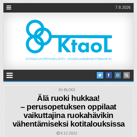
7.8.2026
POSTED
BLOGI
IN
Älä ruoki hukkaa!
– perusopetuksen oppilaat
vaikuttajina ruokahävikin
vähentämiseksi kotitalouksissa
9.12.2022