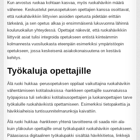
Kun arvostus ruokaa kohtaan kasvaa, myös ruokahävikin määrä
vähenee. Keskustelut perusopetuksen opettajien kanssa osoittavat,
että ruokahävikkiin liittyvien asioiden opetusta pidetään erittäin
tärkeänä, ja sen opetus alkaa jo ensimmäisenä lukuvuonna lähinnä
kouluruokailun yhteydessä. Opettajat näkevät, että ruokahävikkiin
liittyvät asiat tulisi integroida opetukseen entistä kiinteämmin
kolmannesta vuosiluokasta eteenpäin esimerkiksi ympäristöopin
opetukseen, jossa keskeisenä asiakokonaisuutena on kestävä
kehitys.
Työkaluja opettajille
Älä ruoki hukkaa -perusopetuksen oppilaat vaikuttajina ruokahävikin
vähentämiseen kotitalouksissa -hankkeen opettajille suunnatuissa
työpajoissa tuli selväksi kotitalousopettajien ja luokanopettajien tarve
työkaluille ruokahävikistä opettamiseen. Esimerkiksi tietopakettia ja
hävikkiaiheisia tuntisuunnitelmarunkoja kaivattiin.
Älä ruoki hukkaa -hankkeen yhtenä tavoitteena oli saada niin ala-
kuin yläkoulun opettajille omat työkalupakit ruokahävikin opetukseen.
Pääasiassa digitaalinen työkalupakki sisältää hävikkitietoa, linkkejä