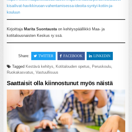
kisailivat-havikkiruoan-vahentamisessa-ideoita-syntyi-kotiin-ja-
kouluun
Kirjoittaja
Marita Suontausta
on kehityspäällikkö Maa- ja
kotitalousnaisten Keskus ry:ssä.
Share:
TWITTER
FACEBOOK
LINKEDIN
Tagged
Kestävä kehitys
,
Kotitalouden opetus
,
Peruskoulu
,
Ruokakasvatus
,
Vastuullisuus
Saattaisit olla kiinnostunut myös näistä