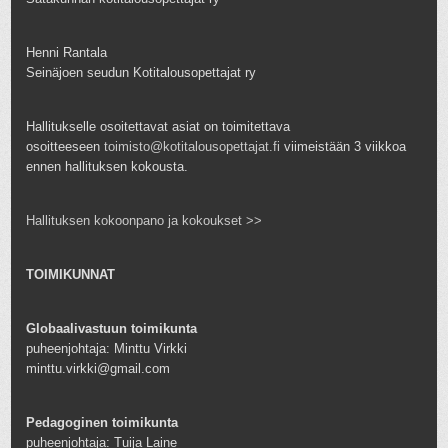
Henni Rantala
Seinäjoen seudun Kotitalousopettajat ry
Hallitukselle osoitettavat asiat on toimitettava
osoitteeseen
toimisto@kotitalousopettajat.fi
viimeistään 3 viikkoa
ennen hallituksen kokousta.
Hallituksen kokoonpano ja kokoukset >>
TOIMIKUNNAT
Globaalivastuun toimikunta
puheenjohtaja: Minttu Virkki
minttu.virkki@gmail.com
Pedagoginen toimikunta
puheenjohtaja: Tuija Laine