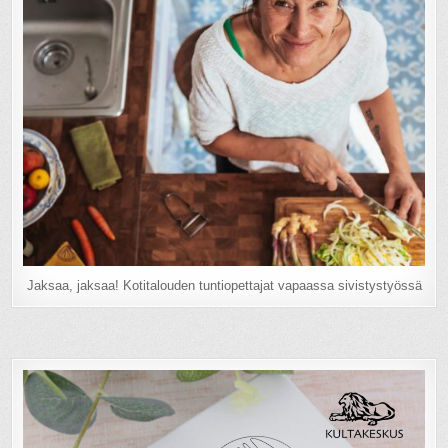
Jaksaa, jaksaa! Kotitalouden tuntiopettajat vapaassa sivistystyössä