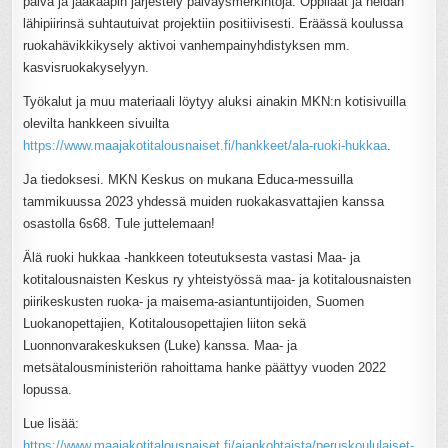
päivä ja jääkaapin järjestely päiväysmerkintöjä. Oppilaat ja heidän
lähipiirinsä suhtautuivat projektiin positiivisesti. Eräässä koulussa
ruokahävikkikysely aktivoi vanhempainyhdistyksen mm.
kasvisruokakyselyyn.
Työkalut ja muu materiaali löytyy aluksi ainakin MKN:n kotisivuilla
olevilta hankkeen sivuilta
https://www.maajakotitalousnaiset.fi/hankkeet/ala-ruoki-hukkaa
.
Ja tiedoksesi. MKN Keskus on mukana Educa-messuilla
tammikuussa 2023 yhdessä muiden ruokakasvattajien kanssa
osastolla 6s68. Tule juttelemaan!
Älä ruoki hukkaa -hankkeen toteutuksesta vastasi Maa- ja
kotitalousnaisten Keskus ry yhteistyössä maa- ja kotitalousnaisten
piirikeskusten ruoka- ja maisema-asiantuntijoiden, Suomen
Luokanopettajien, Kotitalousopettajien liiton sekä
Luonnonvarakeskuksen (Luke) kanssa. Maa- ja
metsätalousministeriön rahoittama hanke päättyy vuoden 2022
lopussa.
Lue lisää:
https://www.maajakotitalousnaiset.fi/ajankohtaista/peruskoululaiset-