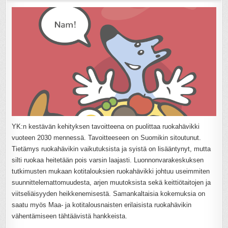
YK:n kestävän kehityksen tavoitteena on puolittaa ruokahävikki
vuoteen 2030 mennessä. Tavoitteeseen on Suomikin sitoutunut.
Tietämys ruokahävikin vaikutuksista ja syistä on lisääntynyt, mutta
silti ruokaa heitetään pois varsin laajasti. Luonnonvarakeskuksen
tutkimusten mukaan kotitalouksien ruokahävikki johtuu useimmiten
suunnittelemattomuudesta, arjen muutoksista sekä keittiötaitojen ja
viitseliäisyyden heikkenemisestä. Samankaltaisia kokemuksia on
saatu myös Maa- ja kotitalousnaisten erilaisista ruokahävikin
vähentämiseen tähtäävistä hankkeista.