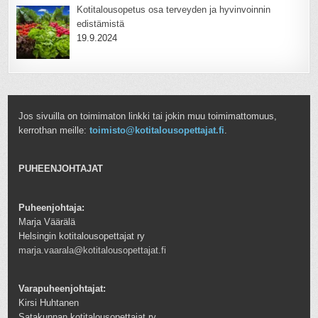
Kotitalousopetus osa terveyden ja hyvinvoinnin
edistämistä
19.9.2024
Jos sivuilla on toimimaton linkki tai jokin muu toimimattomuus,
kerrothan meille:
toimisto@kotitalousopettajat.fi
.
PUHEENJOHTAJAT
Puheenjohtaja:
Marja Väärälä
Helsingin kotitalousopettajat ry
marja.vaarala@kotitalousopettajat.fi
Varapuheenjohtajat:
Kirsi Huhtanen
Satakunnan kotitalousopettajat ry