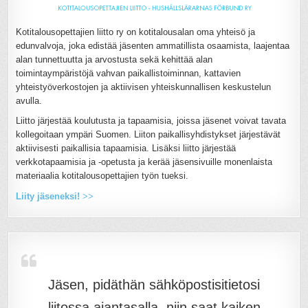
Kotitalousopettajien liitto ry on kotitalousalan oma yhteisö ja
edunvalvoja, joka edistää jäsenten ammatillista osaamista, laajentaa
alan tunnettuutta ja arvostusta sekä kehittää alan
toimintaympäristöjä vahvan paikallistoiminnan, kattavien
yhteistyöverkostojen ja aktiivisen yhteiskunnallisen keskustelun
avulla.
Liitto järjestää koulutusta ja tapaamisia, joissa jäsenet voivat tavata
kollegoitaan ympäri Suomen. Liiton paikallisyhdistykset järjestävät
aktiivisesti paikallisia tapaamisia. Lisäksi liitto järjestää
verkkotapaamisia ja -opetusta ja kerää jäsensivuille monenlaista
materiaalia kotitalousopettajien työn tueksi.
Liity jäseneksi!
>>
Jäsen, pidäthän sähköpostisitietosi
liitossa ajantasalla, niin saat kaiken