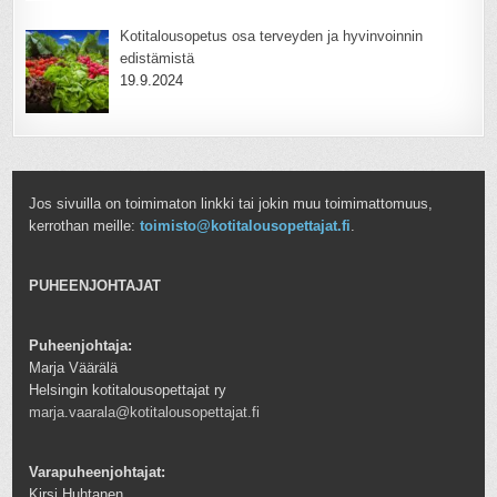
Kotitalousopetus osa terveyden ja hyvinvoinnin
edistämistä
19.9.2024
Jos sivuilla on toimimaton linkki tai jokin muu toimimattomuus,
kerrothan meille:
toimisto@kotitalousopettajat.fi
.
PUHEENJOHTAJAT
Puheenjohtaja:
Marja Väärälä
Helsingin kotitalousopettajat ry
marja.vaarala@kotitalousopettajat.fi
Varapuheenjohtajat:
Kirsi Huhtanen