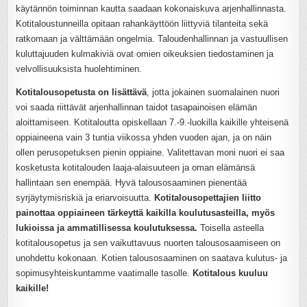
käytännön toiminnan kautta saadaan kokonaiskuva arjenhallinnasta.
Kotitaloustunneilla opitaan rahankäyttöön liittyviä tilanteita sekä
ratkomaan ja välttämään ongelmia. Taloudenhallinnan ja vastuullisen
kuluttajuuden kulmakiviä ovat omien oikeuksien tiedostaminen ja
velvollisuuksista huolehtiminen.
Kotitalousopetusta on lisättävä
, jotta jokainen suomalainen nuori
voi saada riittävät arjenhallinnan taidot tasapainoisen elämän
aloittamiseen. Kotitaloutta opiskellaan 7.-9.-luokilla kaikille yhteisenä
oppiaineena vain 3 tuntia viikossa yhden vuoden ajan, ja on näin
ollen perusopetuksen pienin oppiaine. Valitettavan moni nuori ei saa
kosketusta kotitalouden laaja-alaisuuteen ja oman elämänsä
hallintaan sen enempää. Hyvä talousosaaminen pienentää
syrjäytymisriskiä ja eriarvoisuutta.
Kotitalousopettajien liitto
painottaa oppiaineen tärkeyttä kaikilla koulutusasteilla, myös
lukioissa ja ammatillisessa koulutuksessa.
Toisella asteella
kotitalousopetus ja sen vaikuttavuus nuorten talousosaamiseen on
unohdettu kokonaan. Kotien talousosaaminen on saatava kulutus- ja
sopimusyhteiskuntamme vaatimalle tasolle.
Kotitalous kuuluu
kaikille!