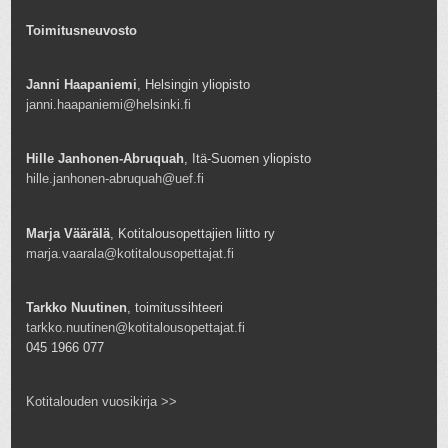
Toimitusneuvosto
Janni Haapaniemi
, Helsingin yliopisto
janni.haapaniemi@helsinki.fi
Hille Janhonen-Abruquah
, Itä-Suomen yliopisto
hille.janhonen-abruquah@uef.fi
Marja Väärälä
, Kotitalousopettajien liitto ry
marja.vaarala@kotitalousopettajat.fi
Tarkko Nuutinen
, toimitussihteeri
tarkko.nuutinen@kotitalousopettajat.fi
045 1966 077
Kotitalouden vuosikirja >>