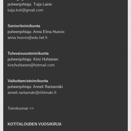
puheenjohtaja: Tuija Laine
tuija.koti@gmail.com
Senioritoimikunta
puheenjohtaja: Anna Elina Huovio
anna.huovio@edu.hel.fi
Tulevaisuustoimikunta
puheenjohtaja: Kirsi Huhtanen
kirsihuhtanen@hotmail.com
Vaikuttamistoimikunta
puheenjohtaja: Anneli Rantamäki
anneli.rantamaki@riihimaki.fi
Toimikunnat >>
KOTITALOUDEN VUOSIKIRJA