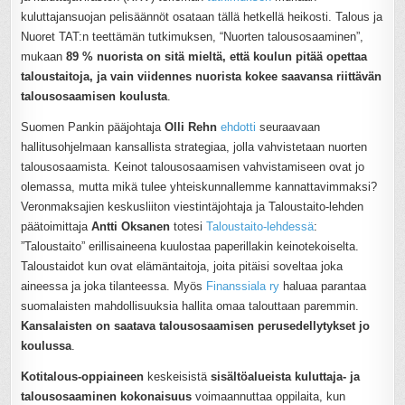
kuluttajansuojan pelisäännöt osataan tällä hetkellä heikosti. Talous ja
Nuoret TAT:n teettämän tutkimuksen, “Nuorten talousosaaminen”,
mukaan
89 % nuorista on sitä mieltä, että koulun pitää opettaa
taloustaitoja, ja vain viidennes nuorista kokee saavansa riittävän
talousosaamisen koulusta
.
Suomen Pankin pääjohtaja
Olli Rehn
ehdotti
seuraavaan
hallitusohjelmaan kansallista strategiaa, jolla vahvistetaan nuorten
talousosaamista. Keinot talousosaamisen vahvistamiseen ovat jo
olemassa, mutta mikä tulee yhteiskunnallemme kannattavimmaksi?
Veronmaksajien keskusliiton viestintäjohtaja ja Taloustaito-lehden
päätoimittaja
Antti Oksanen
totesi
Taloustaito-lehdessä
:
”Taloustaito” erillisaineena kuulostaa paperillakin keinotekoiselta.
Taloustaidot kun ovat elämäntaitoja, joita pitäisi soveltaa joka
aineessa ja joka tilanteessa. Myös
Finanssiala ry
haluaa parantaa
suomalaisten mahdollisuuksia hallita omaa talouttaan paremmin.
Kansalaisten on saatava talousosaamisen perusedellytykset jo
koulussa
.
Kotitalous-oppiaineen
keskeisistä
sisältöalueista kuluttaja- ja
talousosaaminen kokonaisuus
voimaannuttaa oppilaita, kun