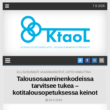
7.8.2026
POSTED
LAUSUNNOT JA KANNANOTOT
,
LIITTO VAIKUTTAA
IN
Talousosaaminenkodeissa
tarvitsee tukea –
kotitalousopetuksessa keinot
29.4.2019