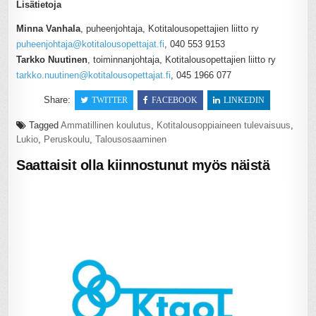
Lisätietoja
Minna Vanhala
, puheenjohtaja, Kotitalousopettajien liitto ry
puheenjohtaja@kotitalousopettajat.fi
, 040 553 9153
Tarkko Nuutinen
, toiminnanjohtaja, Kotitalousopettajien liitto ry
tarkko.nuutinen@kotitalousopettajat.fi
, 045 1966 077
Share:
TWITTER
FACEBOOK
LINKEDIN
Tagged
Ammatillinen koulutus
,
Kotitalousoppiaineen tulevaisuus
,
Lukio
,
Peruskoulu
,
Talousosaaminen
Saattaisit olla kiinnostunut myös näistä