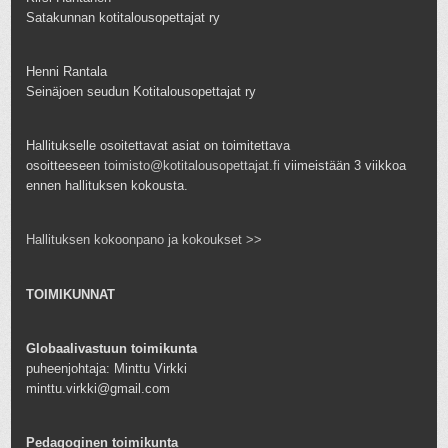
Satakunnan kotitalousopettajat ry
Henni Rantala
Seinäjoen seudun Kotitalousopettajat ry
Hallitukselle osoitettavat asiat on toimitettava
osoitteeseen
toimisto@kotitalousopettajat.fi
viimeistään 3 viikkoa
ennen hallituksen kokousta.
Hallituksen kokoonpano ja kokoukset >>
TOIMIKUNNAT
Globaalivastuun toimikunta
puheenjohtaja: Minttu Virkki
minttu.virkki@gmail.com
Pedagoginen toimikunta