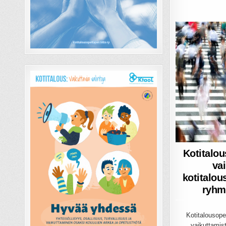
Kotitalous
va
kotitalou
ryhm
Kotitalousopet
vaikuttamis