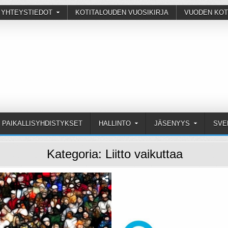
 YHTEYSTIEDOT
KOTITALOUDEN VUOSIKIRJA
VUODEN KOT
PAIKALLISYHDISTYKSET
HALLINTO
JÄSENYYS
SVE
Kategoria:
Liitto vaikuttaa