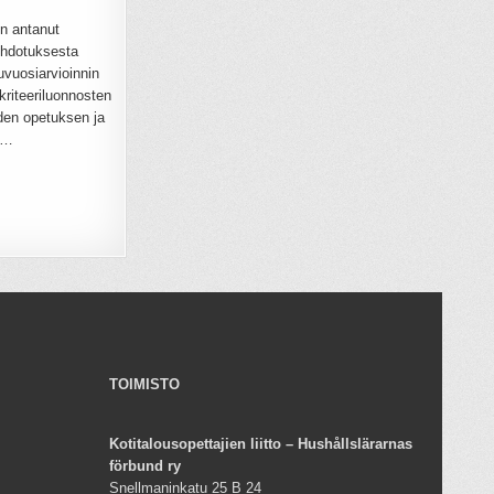
 on antanut
ehdotuksesta
uvuosiarvioinnin
riteeriluonnosten
den opetuksen ja
?…
TOIMISTO
Kotitalousopettajien liitto – Hushållslärarnas
förbund ry
Snellmaninkatu 25 B 24