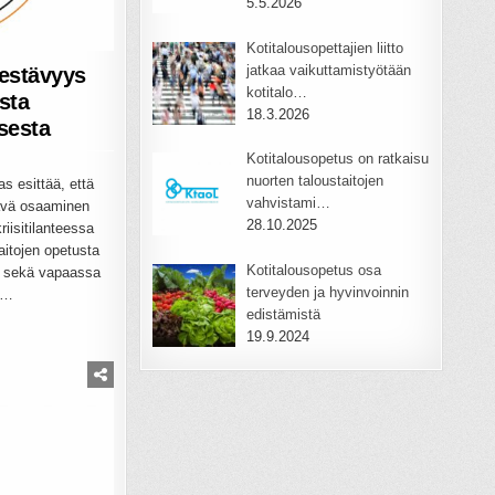
5.5.2026
Kotitalousopettajien liitto
jatkaa vaikuttamistyötään
kestävyys
kotitalo…
sta
18.3.2026
sesta
Kotitalousopetus on ratkaisu
nuorten taloustaitojen
s esittää, että
vahvistami…
tävä osaaminen
28.10.2025
riisitilanteessa
aitojen opetusta
Kotitalousopetus osa
la sekä vapaassa
terveyden ja hyvinvoinnin
s…
edistämistä
19.9.2024