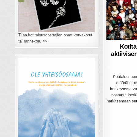
Tilaa kotitalousopettajien omat korvakorut
tai rannekoru >>
Kotita
aktiivise
Kotitalousopet
määrätieto
koskevassa vaik
nostanut kesku
harkitsemaan suu