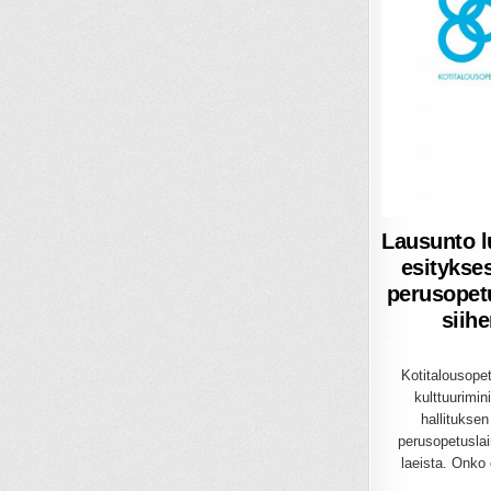
Lausunto l
esitykse
perusopet
siihe
Kotitalousopett
kulttuurimin
hallituksen
perusopetuslain
laeista. Onko