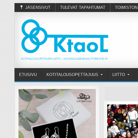
JÄSENSIVUT
TULEVAT TAPAHTUMAT
TOIMISTON
ETUSIVU
KOTITALOUSOPETTAJUUS
LIITTO