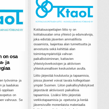
Kotitalousopettajien liitto ry on
kotitalousalan oma yhteisö ja edunvalvoja,
joka edistää jäsenten ammatillista
osaamista, laajentaa alan tunnettuutta ja
arvostusta sekä kehittää alan
toimintaympäristöjä vahvan
n on osa
paikallistoiminnan, kattavien
- ja
yhteistyöverkostojen ja aktiivisen
egiaa
yhteiskunnallisen keskustelun avulla.
Liitto järjestää koulutusta ja tapaamisia,
n työvoima- ja
joissa jäsenet voivat tavata kollegoitaan
en ja laadukas
ympäri Suomen. Liiton paikallisyhdistykset
6 oppilaan
järjestävät aktiivisesti paikallisia
usopetus on
tapaamisia. Lisäksi liitto järjestää
nen vahvuus. Se
verkkotapaamisia ja -opetusta ja kerää
jäsensivuille monenlaista materiaalia