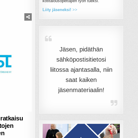
kotitalousopettajien työn tueksi.
Liity jäseneksi!
>>
Jäsen, pidäthän
sähköpostisitietosi
liitossa ajantasalla, niin
saat kaiken
jäsenmateriaalin!
ratkaisu
tojen
en