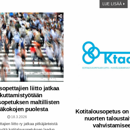
LUE LISÄÄ
opettajien liitto jatkaa
ikuttamistyötään
sopetuksen maltillisten
äkokojen puolesta
Kotitalousopetus on 
18.3.2026
nuorten taloustai
tajien liitto ry jatkaa pitkäjänteistä
vahvistamise
työtä kotitalousopetuksen laadun