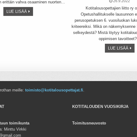
26.9.2022
n erittäin vahva osaaminen nuorten…
Kotitalousopettajien liitto ry
LUE LISÄÄ
Opetushallitukselle lausunnon 
perusopetuksen 6. vuosiluokan luk
kriteereiksi. Mikä on näkemyksenne k
selkeydestä? Mistä löytyy kotitalou
oppimisen tavoitteet
LUE LISÄÄ
lien
rrothan meille:
toimisto@kotitalousopettajat.fi
.
AT
KOTITALOUDEN VUOSIKIRJA
tuun toimikunta
Toimitusneuvosto
: Minttu Virkki
ki@gmail.com