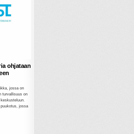
ria ohjataan
een
ikka, jossa on
n turvallisuus on
a keskusteluun.
 puukotus, jossa