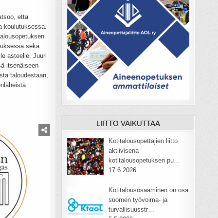
atsoo, että
a koulutuksessa.
italousopetuksen
tuksessa sekä
e asteelle. Juuri
sä itsenäiseen
ta taloudestaan,
nläheistä
LIITTO VAIKUTTAA
Kotitalousopettajien liitto
aktiivisena
kotitalousopetuksen pu…
17.6.2026
Kotitalousosaaminen on osa
suomen työvoima- ja
turvallisuusstr…