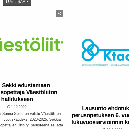
LUE LISÄÄ
 Sekki edustamaan
usopettaja Väestöliiton
hallitukseen
1.12.2022
Lausunto ehdotuk
ri Sanna Sekki on valittu Väestöliiton
perusopetuksen 6. vu
lmivuotiskaudeksi 2023-2025. Sekkiä
lukuvuosiarvioinnin kr
opettajien liitto ry, perusteena se, että