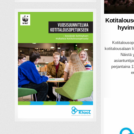
Kotitalous
hyvin
Kotitalousope
kotitalousalaan li
Näistä 
asiantuntij
perjantaina 
e