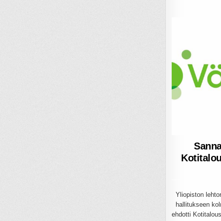
Sanna
Kotitalo
Yliopiston lehto
hallitukseen ko
ehdotti Kotitalous