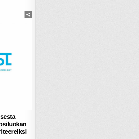
sesta
osiluokan
iteereiksi