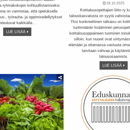
28.10.2025
a ryhmäkokojen kohtuullistamiseksi.
Kotitalousopettajien liitto ry k
eena on varmistaa, että opetukselle
talouskasvatusta on syytä vahvista
suus-, työrauha- ja oppimisedellytykset
Yksi konkreettinen ratkaisu on kot
toteutuvat kaikkialla…
tuntimäärän lisääminen perusope
LUE LISÄÄ
kotitalousoppiaineen tuominen toisell
silloin, kun nuoret ovat siirtymäs
elämään ja ottamassa vastuuta omas
tarvitaan vahvaa ja käytännö
talousosaamista.
LUE LISÄÄ