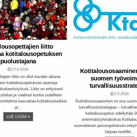
lousopettajien liitto
na kotitalousopetuksen
puolustajana
17.6.2026
Kotitalousosaamine
tajien liitto on ollut kevään aikana
suomen työvoima
inen kotitalousopetuksen asemaa
turvallisuusstrat
uttamistyössä. Liitto on erityisesti
5.5.2026
stelua ja vaatinut kuntia uudelleen
Kotitalousosaaminen on osa suome
nnitelmia kasvattaa kotitalousluokkia
turvallisuusstrategiaa – turvallin
ja…
kotitalousopetus edellyttää 1
LUE LISÄÄ
enimmäisryhmäkokoa Kotitalo
suomalaisen perusopetuksen erityi
tarjoaa nuorille…