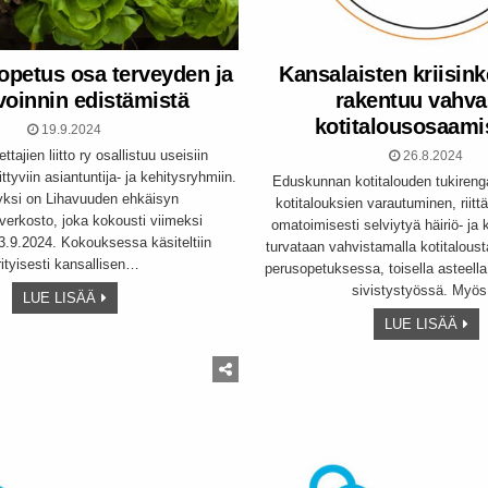
opetus osa terveyden ja
Kansalaisten kriisin
voinnin edistämistä
rakentuu vahva
kotitalousosaami
19.9.2024
ttajien liitto ry osallistuu useisiin
26.8.2024
ittyviin asiantuntija- ja kehitysryhmiin.
Eduskunnan kotitalouden tukirenga
yksi on Lihavuuden ehkäisyn
kotitalouksien varautuminen, riit
averkosto, joka kokousti viimeksi
omatoimisesti selviytyä häiriö- ja k
13.9.2024. Kokouksessa käsiteltiin
turvataan vahvistamalla kotitaloust
rityisesti kansallisen…
perusopetuksessa, toisella asteel
sivistystyössä. Myö
LUE LISÄÄ
LUE LISÄÄ