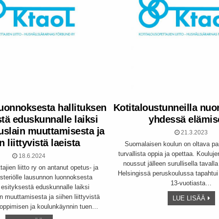
uonnoksesta hallituksen
Kotitaloustunneilla nuo
stä eduskunnalle laiksi
yhdessä elämis
uslain muuttamisesta ja
21.3.2023
n liittyvistä laeista
Suomalaisen koulun on oltava pa
turvallista oppia ja opettaa. Kouluje
18.6.2024
noussut jälleen surullisella tavall
ajien liitto ry on antanut opetus- ja
Helsingissä peruskoulussa tapahtui
isteriölle lausunnon luonnoksesta
13-vuotiasta…
 esityksestä eduskunnalle laiksi
 muuttamisesta ja siihen liittyvistä
LUE LISÄÄ
 oppimisen ja koulunkäynnin tuen…