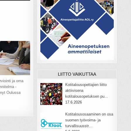
LIITTO VAIKUTTAA
rviointi ja oma
Kotitalousopettajien liitto
nnitelma -
aktiivisena
 nyt Oulussa
kotitalousopetuksen pu…
17.6.2026
Kotitalousosaaminen on osa
suomen työvoima- ja
turvallisuusstr…