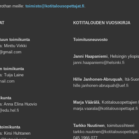
rrothan meille:
toimisto@kotitalousopettajat.fi
.
AT
KOTITALOUDEN VUOSIKIRJA
tuun toimikunta
Toimitusneuvosto
: Minttu Virkki
ki@gmail.com
Janni Haapaniemi
, Helsingin yliopi
janni.haapaniemi@helsinki.fi
n toimikunta
a: Tuija Laine
Hille Janhonen-Abruquah
, Itä-Suo
mail.com
hille.janhonen-abruquah@uef.fi
ikunta
Marja Väärälä
, Kotitalousopettajien l
a: Anna Elina Huovio
marja.vaarala@kotitalousopettajat.fi
edu.hel.fi
Tarkko Nuutinen
, toimitussihteeri
toimikunta
tarkko.nuutinen@kotitalousopettajat.
a: Kirsi Huhtanen
045 1966 077