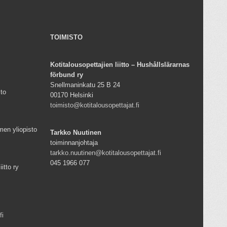
TOIMISTO
Kotitalousopettajien liitto – Hushållslärarnas
förbund ry
Snellmaninkatu 25 B 24
sto
00170 Helsinki
toimisto@kotitalousopettajat.fi
men yliopisto
Tarkko Nuutinen
toiminnanjohtaja
tarkko.nuutinen@kotitalousopettajat.fi
045 1966 077
iitto ry
fi