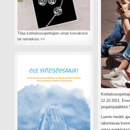
Tilaa kotitalousopettajien omat korvakorut
tai rannekoru >>
Kotitalousopettaj
12.10.2021. Ensim
projektipäällikkö
Luento herätti aj
rakentavaa kommu
antaa merkityksi