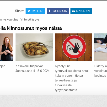
Share:
TWITTER
FACEBOOK
LINKEDIN
nnyskoulutus
,
Yhteisöllisyys
olla kiinnostunut myös näistä
ajan
Kesäkoulutuspäivät
Kyselytunti
Pidetty a
Joensuussa 4.–5.6.2024
työturvallisuudesta antoi
vuosisuu
kaksin verroin tietoa
koulutus
terveellisestä ja
turvallisesta
työympäristöstä