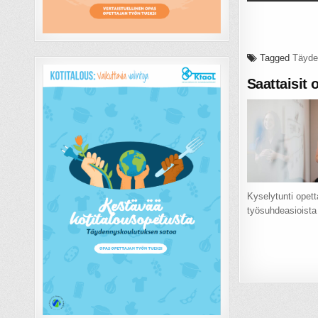
Tagged
Täyde
Saattaisit 
Kyselytunti opett
työsuhdeasioista