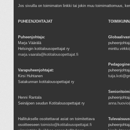
Jos sivuilla on toimimaton linkki tai jokin muu toimimattomuus, ke
PUHEENJOHTAJAT
TOIMIKUNN
Puheenjohtaja:
Globaalivas
Marja Väärälä
puheenjohtaja
Helsingin kotitalousopettajat ry
minttu.virk
marja.vaarala@kotitalousopettajat.fi
Pedagogine
Varapuheenjohtajat:
puheenjohtaj
Kirsi Huhtanen
tuija.koti@g
Satakunnan kotitalousopettajat ry
Senioritoim
Henni Rantala
puheenjohtaj
Seinäjoen seudun Kotitalousopettajat ry
anna.huovio@
Hallitukselle osoitettavat asiat on toimitettava
Tulevaisuus
osoitteeseen
toimisto@kotitalousopettajat.fi
puheenjohtaj