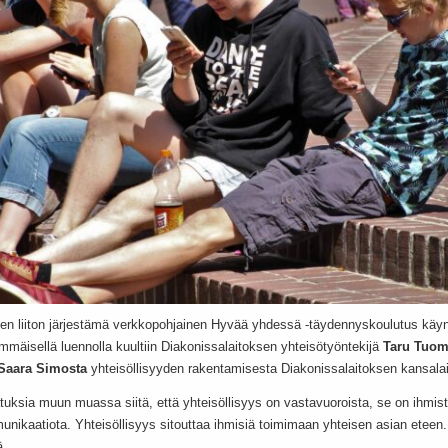
ien liiton järjestämä verkkopohjainen Hyvää yhdessä -täydennyskoulutus käynn
mäisellä luennolla kuultiin Diakonissalaitoksen yhteisötyöntekijä
Taru Tuo
Saara Simosta
yhteisöllisyyden rakentamisesta Diakonissalaitoksen kansala
atuksia muun muassa siitä, että yhteisöllisyys on vastavuoroista, se on ihmist
nikaatiota. Yhteisöllisyys sitouttaa ihmisiä toimimaan yhteisen asian eteen.
ä.