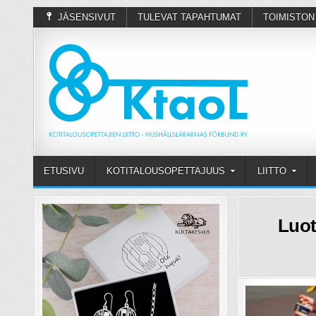
JÄSENSIVUT
TULEVAT TAPAHTUMAT
TOIMISTON
ETUSIVU
KOTITALOUSOPETTAJUUS
LIITTO
Luot