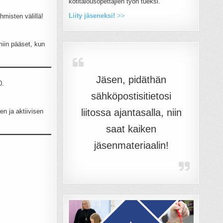
kotitalousopettajien työn tueksi.
Liity jäseneksi!
>>
hmisten välillä!
miin pääset, kun
Jäsen, pidäthän
0.
sähköpostisitietosi
liitossa ajantasalla, niin
n ja aktiivisen
saat kaiken
jäsenmateriaalin!