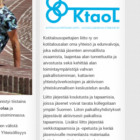
Kotitalousopettajien liitto ry on
kotitalousalan oma yhteisö ja edunvalvoja,
joka edistää jäsenten ammatillista
osaamista, laajentaa alan tunnettuutta ja
arvostusta sekä kehittää alan
toimintaympäristöjä vahvan
paikallistoiminnan, kattavien
yhteistyöverkostojen ja aktiivisen
yhteiskunnallisen keskustelun avulla.
Liitto järjestää koulutusta ja tapaamisia,
istyi tiistaina
joissa jäsenet voivat tavata kollegoitaan
molaa
ja
ympäri Suomen. Liiton paikallisyhdistykset
istoiminnassa.
järjestävät aktiivisesti paikallisia
tapaamisia. Lisäksi liitto järjestää
en välistä
verkkotapaamisia ja -opetusta ja kerää
 Yhteisöllisyys
jäsensivuille monenlaista materiaalia