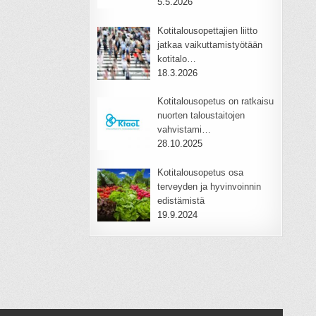
5.5.2026
Kotitalousopettajien liitto
jatkaa vaikuttamistyötään
kotitalo…
18.3.2026
Kotitalousopetus on ratkaisu
nuorten taloustaitojen
vahvistami…
28.10.2025
Kotitalousopetus osa
terveyden ja hyvinvoinnin
edistämistä
19.9.2024