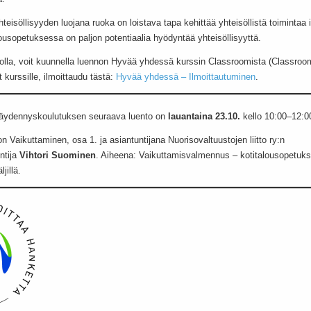
teisöllisyyden luojana ruoka on loistava tapa kehittää yhteisöllistä toimintaa i
alousopetuksessa on paljon potentiaalia hyödyntää yhteisöllisyyttä.
nnolla, voit kuunnella luennon Hyvää yhdessä kurssin Classroomista (Classroo
t kurssille, ilmoittaudu tästä:
Hyvää yhdessä – Ilmoittautuminen
.
äydennyskoulutuksen seuraava luento on
lauantaina 23.10.
kello 10:00–12:0
on Vaikuttaminen, osa 1. ja asiantuntijana Nuorisovaltuustojen liitto ry:n
ntija
Vihtori Suominen
. Aiheena: Vaikuttamisvalmennus – kotitalousopetukse
jillä.