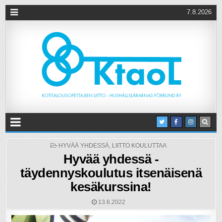
7.8.2026
POSTED
HYVÄÄ YHDESSÄ
,
LIITTO KOULUTTAA
IN
Hyvää yhdessä -
täydennyskoulutus itsenäisenä
kesäkurssina!
13.6.2022