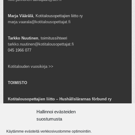
Marja Väärälä
, Kotitalousopettajien liitto ry
marja.vaarala@kotitalousopettajat.fi
Tarkko Nuutinen
, toimitussihteeri
tarkko.nuutinen@kotitalousopettajat.fi
045 1966 077
Kotitalouden vuosikirja >>
TOIMISTO
Kotitalousopettajien liitto – Hushållslärarnas förbund ry
Snellmaninkatu 25 B 24
00170 Helsinki
Hallinnoi evästeiden
toimisto@kotitalousopettajat.fi
suostumusta
Käytämme evästeitä verkkosivustomme optimointiin.
Tarkko Nuutinen