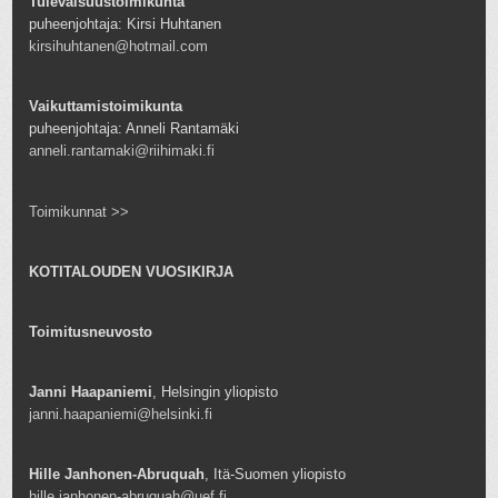
Tulevaisuustoimikunta
puheenjohtaja: Kirsi Huhtanen
kirsihuhtanen@hotmail.com
Vaikuttamistoimikunta
puheenjohtaja: Anneli Rantamäki
anneli.rantamaki@riihimaki.fi
Toimikunnat >>
KOTITALOUDEN VUOSIKIRJA
Toimitusneuvosto
Janni Haapaniemi
, Helsingin yliopisto
janni.haapaniemi@helsinki.fi
Hille Janhonen-Abruquah
, Itä-Suomen yliopisto
hille.janhonen-abruquah@uef.fi