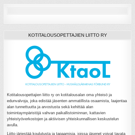
KOTITALOUSOPETTAJIEN LIITTO RY
Kotitalousopettajien liitto ry on kotitalousalan oma yhteisö ja
edunvalvoja, joka edistää jäsenten ammatillista osaamista, laajentaa
alan tunnettuutta ja arvostusta sekä kehittää alan
toimintaympäristöjä vahvan paikallistoiminnan, kattavien
yhteistyöverkostojen ja aktiivisen yhteiskunnallisen keskustelun
avulla.
Liitto järjestää koulutusta ja tapaamisia, joissa jäsenet voivat tavata