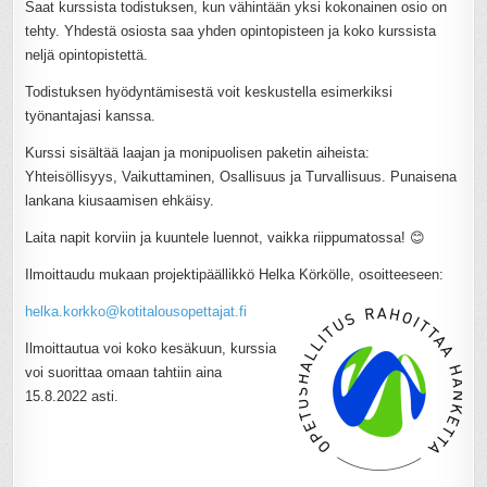
Saat kurssista todistuksen, kun vähintään yksi kokonainen osio on
tehty. Yhdestä osiosta saa yhden opintopisteen ja koko kurssista
neljä opintopistettä.
Todistuksen hyödyntämisestä voit keskustella esimerkiksi
työnantajasi kanssa.
Kurssi sisältää laajan ja monipuolisen paketin aiheista:
Yhteisöllisyys, Vaikuttaminen, Osallisuus ja Turvallisuus. Punaisena
lankana kiusaamisen ehkäisy.
Laita napit korviin ja kuuntele luennot, vaikka riippumatossa! 😊
Ilmoittaudu mukaan projektipäällikkö Helka Körkölle, osoitteeseen:
helka.korkko@kotitalousopettajat.fi
Ilmoittautua voi koko kesäkuun, kurssia
voi suorittaa omaan tahtiin aina
15.8.2022 asti.