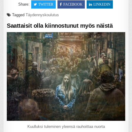
Share:
TWITTER
FACEBOOK
LINKEDIN
Tagged
Täydennyskoulutus
Saattaisit olla kiinnostunut myös näistä
Kuulluksi tuleminen yleensä rauhoittaa nuorta