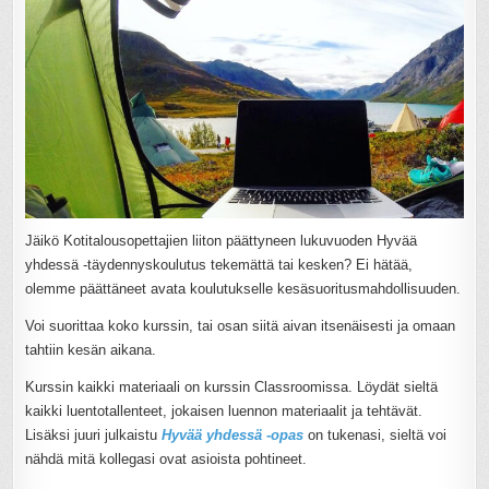
Jäikö Kotitalousopettajien liiton päättyneen lukuvuoden Hyvää
yhdessä -täydennyskoulutus tekemättä tai kesken? Ei hätää,
olemme päättäneet avata koulutukselle kesäsuoritusmahdollisuuden.
Voi suorittaa koko kurssin, tai osan siitä aivan itsenäisesti ja omaan
tahtiin kesän aikana.
Kurssin kaikki materiaali on kurssin Classroomissa. Löydät sieltä
kaikki luentotallenteet, jokaisen luennon materiaalit ja tehtävät.
Lisäksi juuri julkaistu
Hyvää yhdessä -opas
on tukenasi, sieltä voi
nähdä mitä kollegasi ovat asioista pohtineet.