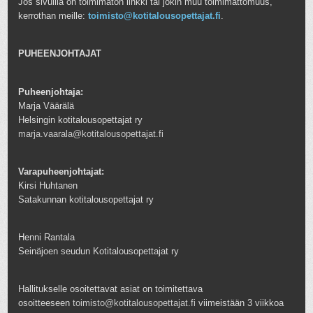
Jos sivuilla on toimimaton linkki tai jokin muu toimimattomuus,
kerrothan meille:
toimisto@kotitalousopettajat.fi
.
PUHEENJOHTAJAT
Puheenjohtaja:
Marja Väärälä
Helsingin kotitalousopettajat ry
marja.vaarala@kotitalousopettajat.fi
Varapuheenjohtajat:
Kirsi Huhtanen
Satakunnan kotitalousopettajat ry
Henni Rantala
Seinäjoen seudun Kotitalousopettajat ry
Hallitukselle osoitettavat asiat on toimitettava
osoitteeseen
toimisto@kotitalousopettajat.fi
viimeistään 3 viikkoa