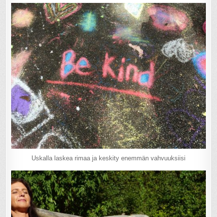
Uskalla laskea rimaa ja keskity enemmän vahvuuksiisi