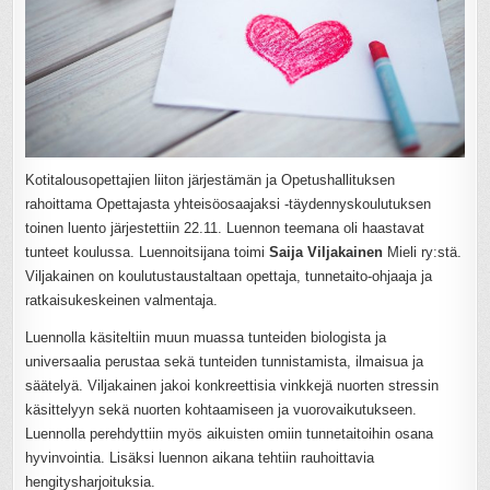
Kotitalousopettajien liiton järjestämän ja Opetushallituksen
rahoittama Opettajasta yhteisöosaajaksi -täydennyskoulutuksen
toinen luento järjestettiin 22.11. Luennon teemana oli haastavat
tunteet koulussa. Luennoitsijana toimi
Saija Viljakainen
Mieli ry:stä.
Viljakainen on koulutustaustaltaan opettaja, tunnetaito-ohjaaja ja
ratkaisukeskeinen valmentaja.
Luennolla käsiteltiin muun muassa tunteiden biologista ja
universaalia perustaa sekä tunteiden tunnistamista, ilmaisua ja
säätelyä. Viljakainen jakoi konkreettisia vinkkejä nuorten stressin
käsittelyyn sekä nuorten kohtaamiseen ja vuorovaikutukseen.
Luennolla perehdyttiin myös aikuisten omiin tunnetaitoihin osana
hyvinvointia. Lisäksi luennon aikana tehtiin rauhoittavia
hengitysharjoituksia.