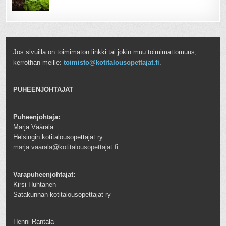
Jos sivuilla on toimimaton linkki tai jokin muu toimimattomuus,
kerrothan meille:
toimisto@kotitalousopettajat.fi
.
PUHEENJOHTAJAT
Puheenjohtaja:
Marja Väärälä
Helsingin kotitalousopettajat ry
marja.vaarala@kotitalousopettajat.fi
Varapuheenjohtajat:
Kirsi Huhtanen
Satakunnan kotitalousopettajat ry
Henni Rantala