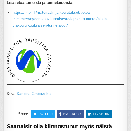
Lisätietoa tunteista ja tunnetaidoista:
https://mieli.fi/materiaalit-ja-koulutukset/tietoa-
mielenterveyden-vahvistamisesta/lapset-ja-nuoret/ala-ja-
ylakoulu/koululaisen-tunnetaidot/
Kuva
Karolina Grabowska
Share:
TWITTER
FACEBOOK
LINKEDIN
Saattaisit olla kiinnostunut myös näistä