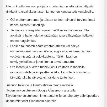
Alle on koottu luennon pohjalta muutamia tunnetaitoihin liittyviä
vinkkejä ja oivalluksia lasten ja nuorten kanssa työskenteleville:
Opi erottamaan omat ja toisten tunteet -sinun ei tarvitse imeä
itseesi toisten tunnetiloja.
Tunteilla voi reagoida nopeasti äkillisissä tilanteissa. Ota
aikalisä ja harjoittele hengittämään ja pysähtymään hetkeksi
ennen reagoimista.
Lapsen tai nuoren säätelemätön stressi voi näkyä
uhmakkuutena, koppavuutena, aggressiivisuutena, syrjään
vetäytymisenä tai pelokkuutena. Tällöin lapsi on
selviytymistilassa ja voi kokea turvattomuutta.
Ota lasten ja nuorten tunnekuohut vastaan läsnäololla,
rauhallisuudella ja empaattisuudella. Lapsille ja nuorille on
tärkeää tulla hyväksytyksi kaikkine tunteineen.
Luennon tallenne ja luentotehtävä ovat saatavilla
täydennyskoulutuksen Google Classroom alustalla.
Täydennyskoulutukseen ilmoittautuneille on lähetetty sähköpostitse
kirjautumistiedot Classroom-alustalle.