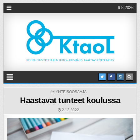
6.8.2026
POSTED
YHTEISÖOSAAJA
IN
Haastavat tunteet koulussa
2.12.2022