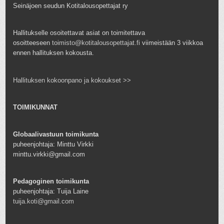
Seinäjoen seudun Kotitalousopettajat ry
Hallitukselle osoitettavat asiat on toimitettava
osoitteeseen
toimisto@kotitalousopettajat.fi
viimeistään 3 viikkoa
ennen hallituksen kokousta.
Hallituksen kokoonpano ja kokoukset >>
TOIMIKUNNAT
Globaalivastuun toimikunta
puheenjohtaja: Minttu Virkki
minttu.virkki@gmail.com
Pedagoginen toimikunta
puheenjohtaja: Tuija Laine
tuija.koti@gmail.com