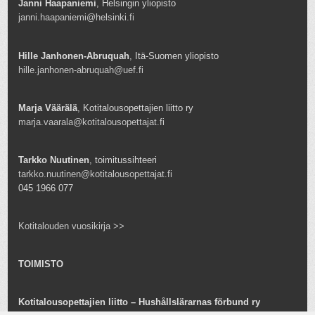
Janni Haapaniemi
, Helsingin yliopisto
janni.haapaniemi@helsinki.fi
Hille Janhonen-Abruquah
, Itä-Suomen yliopisto
hille.janhonen-abruquah@uef.fi
Marja Väärälä
, Kotitalousopettajien liitto ry
marja.vaarala@kotitalousopettajat.fi
Tarkko Nuutinen
, toimitussihteeri
tarkko.nuutinen@kotitalousopettajat.fi
045 1966 077
Kotitalouden vuosikirja >>
TOIMISTO
Kotitalousopettajien liitto – Hushållslärarnas förbund ry