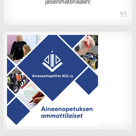
jäsenmateriaalin!