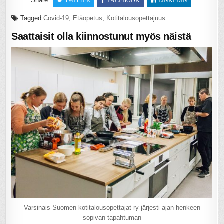
Share:
TWITTER
FACEBOOK
LINKEDIN
Tagged
Covid-19
,
Etäopetus
,
Kotitalousopettajuus
Saattaisit olla kiinnostunut myös näistä
Varsinais-Suomen kotitalousopettajat ry järjesti ajan henkeen
sopivan tapahtuman