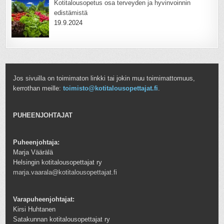
Kotitalousopetus osa terveyden ja hyvinvoinnin
edistämistä
19.9.2024
Jos sivuilla on toimimaton linkki tai jokin muu toimimattomuus,
kerrothan meille:
toimisto@kotitalousopettajat.fi
.
PUHEENJOHTAJAT
Puheenjohtaja:
Marja Väärälä
Helsingin kotitalousopettajat ry
marja.vaarala@kotitalousopettajat.fi
Varapuheenjohtajat:
Kirsi Huhtanen
Satakunnan kotitalousopettajat ry