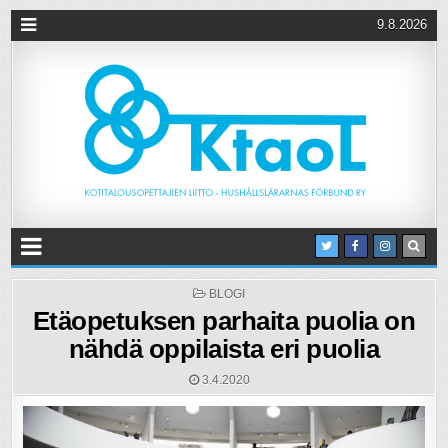
9.8.2026
POSTED
BLOGI
IN
Etäopetuksen parhaita puolia on
nähdä oppilaista eri puolia
3.4.2020