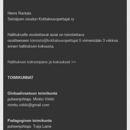
Henni Rantala
Seinäjoen seudun Kotitalousopettajat ry
Hallitukselle osoitettavat asiat on toimitettava
osoitteeseen
toimisto@kotitalousopettajat.fi
viimeistään 3 viikkoa
ennen hallituksen kokousta.
Hallituksen kokoonpano ja kokoukset >>
TOIMIKUNNAT
Globaalivastuun toimikunta
puheenjohtaja: Minttu Virkki
minttu.virkki@gmail.com
Pedagoginen toimikunta
puheenjohtaja: Tuija Laine