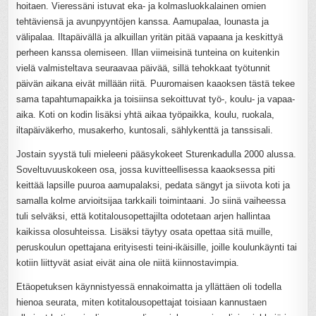
hoitaen. Vieressäni istuvat eka- ja kolmasluokkalainen omien
tehtäviensä ja avunpyyntöjen kanssa. Aamupalaa, lounasta ja
välipalaa. Iltapäivällä ja alkuillan yritän pitää vapaana ja keskittyä
perheen kanssa olemiseen. Illan viimeisinä tunteina on kuitenkin
vielä valmisteltava seuraavaa päivää, sillä tehokkaat työtunnit
päivän aikana eivät millään riitä. Puuromaisen kaaoksen tästä tekee
sama tapahtumapaikka ja toisiinsa sekoittuvat työ-, koulu- ja vapaa-
aika. Koti on kodin lisäksi yhtä aikaa työpaikka, koulu, ruokala,
iltapäiväkerho, musakerho, kuntosali, sählykenttä ja tanssisali.
Jostain syystä tuli mieleeni pääsykokeet Sturenkadulla 2000 alussa.
Soveltuvuuskokeen osa, jossa kuvitteellisessa kaaoksessa piti
keittää lapsille puuroa aamupalaksi, pedata sängyt ja siivota koti ja
samalla kolme arvioitsijaa tarkkaili toimintaani. Jo siinä vaiheessa
tuli selväksi, että kotitalousopettajilta odotetaan arjen hallintaa
kaikissa olosuhteissa. Lisäksi täytyy osata opettaa sitä muille,
peruskoulun opettajana erityisesti teini-ikäisille, joille koulunkäynti tai
kotiin liittyvät asiat eivät aina ole niitä kiinnostavimpia.
Etäopetuksen käynnistyessä ennakoimatta ja yllättäen oli todella
hienoa seurata, miten kotitalousopettajat toisiaan kannustaen