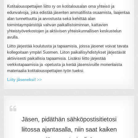
Kotitalousopettajien liitto ry on kotitalousalan oma yhteisö ja
edunvalvoja, joka edistää jäsenten ammatillista osaamista, laajentaa
alan tunnettuutta ja arvostusta sekä kehittää alan
toimintaympäristöjä vahvan paikallistoiminnan, kattavien
yhteistyöverkostojen ja aktiivisen yhteiskunnallisen keskustelun
avulla.
Liitto järjestää koulutusta ja tapaamisia, joissa jäsenet voivat tavata
kollegoitaan ympäri Suomen. Liiton paikallisyhdistykset järjestävät
aktiivisesti paikallisia tapaamisia. Lisäksi liitto järjestää
verkkotapaamisia ja -opetusta ja kerää jäsensivuille monenlaista
materiaalia kotitalousopettajien työn tueksi.
Liity jäseneksi!
>>
Jäsen, pidäthän sähköpostisitietosi
liitossa ajantasalla, niin saat kaiken