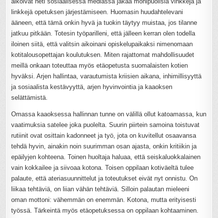
alkoivat heti sosiaalisessa mediassa jakaa monipuolisia vinkkejä ja
linkkejä opetuksen järjestämiseen. Huomasin huudahtelevani
ääneen, että tämä onkin hyvä ja tuokin täytyy muistaa, jos tilanne
jatkuu pitkään. Totesin työparilleni, että jälleen kerran olen todella
iloinen siitä, että valitsin aikoinani opiskelupaikaksi nimenomaan
kotitalousopettajan koulutuksen. Miten rajattomat mahdollisuudet
meillä onkaan toteuttaa myös etäopetusta suomalaisten kotien
hyväksi. Arjen hallintaa, varautumista kriisien aikana, inhimillisyyttä
ja sosiaalista kestävyyttä, arjen hyvinvointia ja kaaoksen
selättämistä.
Omassa kaaoksessa hallinnan tunne on välillä ollut katoamassa, kun
vaatimuksia satelee joka puolelta. Suurin piirtein samoina toistuvat
rutiinit ovat osittain kadonneet ja työ, jota on kuvitellut osaavansa
tehdä hyvin, ainakin noin suurimman osan ajasta, onkin kritiikin ja
epäilyjen kohteena. Toinen huoltaja haluaa, että seiskaluokkalainen
vain kokkailee ja siivoaa kotona. Toisen oppilaan kotiväeltä tulee
palaute, että ateriasuunnittelut ja toteutukset eivät nyt onnistu. On
liikaa tehtäviä, on liian vähän tehtäviä. Silloin palautan mieleeni
oman mottoni: vähemmän on enemmän. Kotona, mutta erityisesti
työssä. Tärkeintä myös etäopetuksessa on oppilaan kohtaaminen.