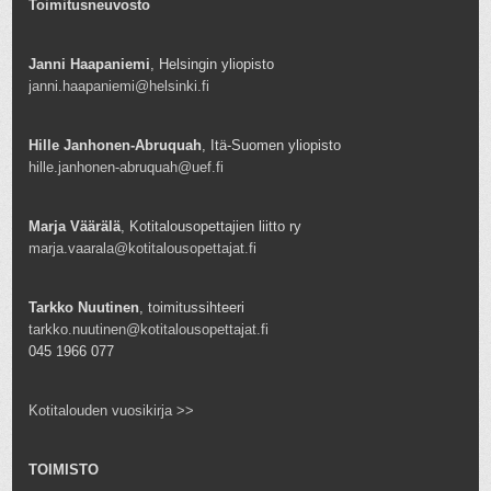
Toimitusneuvosto
Janni Haapaniemi
, Helsingin yliopisto
janni.haapaniemi@helsinki.fi
Hille Janhonen-Abruquah
, Itä-Suomen yliopisto
hille.janhonen-abruquah@uef.fi
Marja Väärälä
, Kotitalousopettajien liitto ry
marja.vaarala@kotitalousopettajat.fi
Tarkko Nuutinen
, toimitussihteeri
tarkko.nuutinen@kotitalousopettajat.fi
045 1966 077
Kotitalouden vuosikirja >>
TOIMISTO