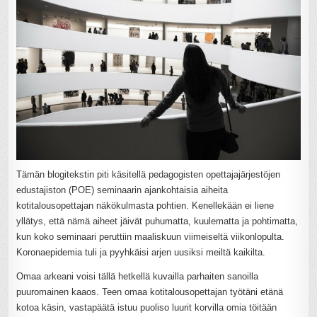
Tämän blogitekstin piti käsitellä pedagogisten opettajajärjestöjen
edustajiston (POE) seminaarin ajankohtaisia aiheita
kotitalousopettajan näkökulmasta pohtien. Kenellekään ei liene
yllätys, että nämä aiheet jäivät puhumatta, kuulematta ja pohtimatta,
kun koko seminaari peruttiin maaliskuun viimeiseltä viikonlopulta.
Koronaepidemia tuli ja pyyhkäisi arjen uusiksi meiltä kaikilta.
Omaa arkeani voisi tällä hetkellä kuvailla parhaiten sanoilla
puuromainen kaaos. Teen omaa kotitalousopettajan työtäni etänä
kotoa käsin, vastapäätä istuu puoliso luurit korvilla omia töitään