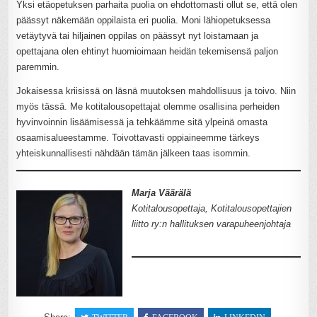
Yksi etäopetuksen parhaita puolia on ehdottomasti ollut se, että olen
päässyt näkemään oppilaista eri puolia. Moni lähiopetuksessa
vetäytyvä tai hiljainen oppilas on päässyt nyt loistamaan ja
opettajana olen ehtinyt huomioimaan heidän tekemisensä paljon
paremmin.
Jokaisessa kriisissä on läsnä muutoksen mahdollisuus ja toivo. Niin
myös tässä. Me kotitalousopettajat olemme osallisina perheiden
hyvinvoinnin lisäämisessä ja tehkäämme sitä ylpeinä omasta
osaamisalueestamme. Toivottavasti oppiaineemme tärkeys
yhteiskunnallisesti nähdään tämän jälkeen taas isommin.
Marja Väärälä
Kotitalousopettaja, Kotitalousopettajien
liitto ry:n hallituksen varapuheenjohtaja