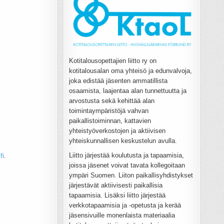
Kotitalousopettajien liitto ry on
kotitalousalan oma yhteisö ja edunvalvoja,
joka edistää jäsenten ammatillista
osaamista, laajentaa alan tunnettuutta ja
arvostusta sekä kehittää alan
toimintaympäristöjä vahvan
paikallistoiminnan, kattavien
yhteistyöverkostojen ja aktiivisen
yhteiskunnallisen keskustelun avulla.
Liitto järjestää koulutusta ja tapaamisia,
fi
.
joissa jäsenet voivat tavata kollegoitaan
ympäri Suomen. Liiton paikallisyhdistykset
järjestävät aktiivisesti paikallisia
tapaamisia. Lisäksi liitto järjestää
verkkotapaamisia ja -opetusta ja kerää
jäsensivuille monenlaista materiaalia