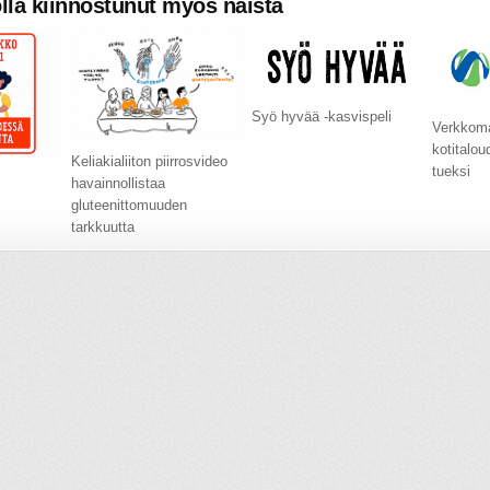
olla kiinnostunut myös näistä
Syö hyvää -kasvispeli
Verkkoma
kotitalo
Keliakialiiton piirrosvideo
tueksi
havainnollistaa
gluteenittomuuden
tarkkuutta