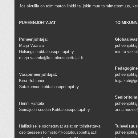
Jos sivuilla on toimimaton linkki tai jokin muu toimimattomuus, ke
PUHEENJOHTAJAT
TOIMIKUNN
Puheenjohtaja:
Globaalivas
Marja Väärälä
puheenjohtaja
Helsingin kotitalousopettajat ry
minttu.virk
marja.vaarala@kotitalousopettajat.fi
Pedagogine
Varapuheenjohtajat:
puheenjohtaj
Kirsi Huhtanen
tuija.koti@g
Satakunnan kotitalousopettajat ry
Senioritoim
Henni Rantala
puheenjohtaj
Seinäjoen seudun Kotitalousopettajat ry
anna.huovio@
Hallitukselle osoitettavat asiat on toimitettava
Tulevaisuus
osoitteeseen
toimisto@kotitalousopettajat.fi
puheenjohtaj