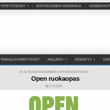
 YHTEYSTIEDOT
KOTITALOUDEN VUOSIKIRJA
VUODEN KOT
PAIKALLISYHDISTYKSET
HALLINTO
JÄSENYYS
SVE
POSTED
S1 RUOKAOSAAMINEN JA RUOKAKULTTUURI
IN
Open ruokaopas
17.8.2020