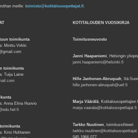
rrothan meille:
toimisto@kotitalousopettajat.fi
.
AT
KOTITALOUDEN VUOSIKIRJA
tuun toimikunta
Toimitusneuvosto
: Minttu Virkki
ki@gmail.com
Janni Haapaniemi
, Helsingin yliopi
janni.haapaniemi@helsinki.fi
n toimikunta
a: Tuija Laine
Hille Janhonen-Abruquah
, Itä-Suo
mail.com
hille.janhonen-abruquah@uef.fi
ikunta
Marja Väärälä
, Kotitalousopettajien l
a: Anna Elina Huovio
marja.vaarala@kotitalousopettajat.fi
edu.hel.fi
Tarkko Nuutinen
, toimitussihteeri
toimikunta
tarkko.nuutinen@kotitalousopettajat.
a: Kirsi Huhtanen
045 1966 077