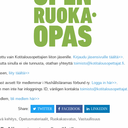
ettu vain Kotitalousopettajien liiton jäsenille.
Kirjaudu jäsensivuille täältä>>
.
utta sinulla ei ole tunnusta, otathan yhteyttä
toimisto@kotitalousopettajat.fi
.
jäsen,
liity täältä>>
ast avsett för medlemmar i Hushållslärarnas förbund ry.
Logga in här>>
.
men inte har inloggnings ID, vänligen kontakta
toimisto@kotitalousopettajat.
edlem,
bli medlem här>>
Share:
TWITTER
FACEBOOK
LINKEDIN
vä kehitys
,
Opetusmateriaalit
,
Ruokakasvatus
,
Vastuullisuus