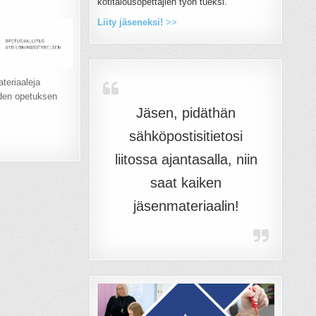
kotitalousopettajien työn tueksi.
Liity jäseneksi!
>>
teriaaleja
uden opetuksen
Jäsen, pidäthän
sähköpostisitietosi
liitossa ajantasalla, niin
saat kaiken
jäsenmateriaalin!