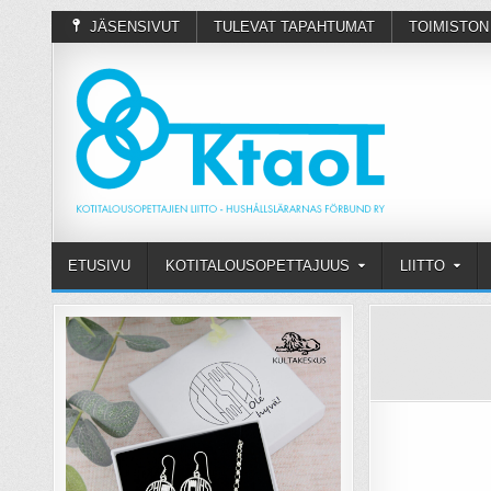
JÄSENSIVUT
TULEVAT TAPAHTUMAT
TOIMISTON
ETUSIVU
KOTITALOUSOPETTAJUUS
LIITTO