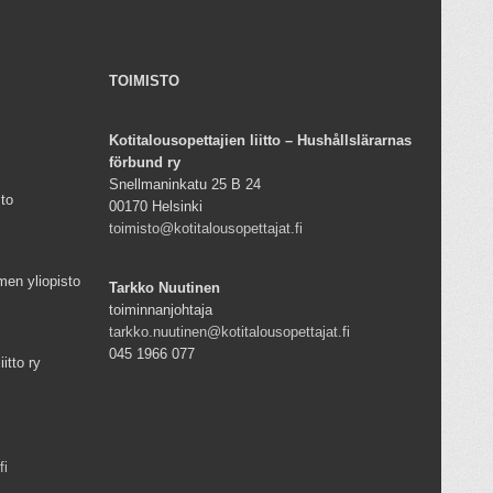
TOIMISTO
Kotitalousopettajien liitto – Hushållslärarnas
förbund ry
Snellmaninkatu 25 B 24
sto
00170 Helsinki
toimisto@kotitalousopettajat.fi
men yliopisto
Tarkko Nuutinen
toiminnanjohtaja
tarkko.nuutinen@kotitalousopettajat.fi
045 1966 077
iitto ry
fi