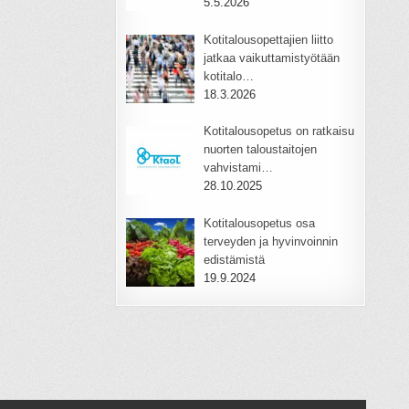
5.5.2026
Kotitalousopettajien liitto
jatkaa vaikuttamistyötään
kotitalo…
18.3.2026
Kotitalousopetus on ratkaisu
nuorten taloustaitojen
vahvistami…
28.10.2025
Kotitalousopetus osa
terveyden ja hyvinvoinnin
edistämistä
19.9.2024