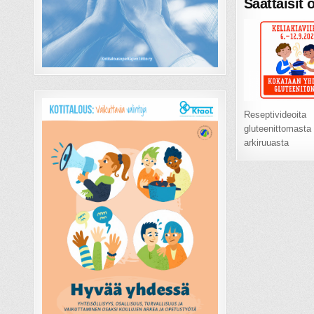
Saattaisit 
Reseptivideoita
gluteenittomasta
arkiruuasta